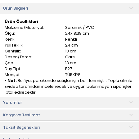
Ürün Bilgileri
Ürün Özellikleri
Malzeme/Materyal:
Seramik / PVC
Ölçü:
24x18x18 cm
Renk:
Renkli
Yükseklik:
24 cm
Genişlik:
18 cm
Desen/Tema:
Cars
Çap:
18 cm
Duy Tipi:
E27
Menşei:
TÜRKİYE
• Not:
Bu fiyat perakende satışlar için belirlenmiştir. Toplu alımlar
Evidea tarafından incelenecek ve uygun bulunmayan siparişler
iptal edilecektir.
• Maksimum 1x60 watt kullanım
Yorumlar
• E27 duylu
• Tasarruflu ve led ampul kullanımına uygundur.
Kargo ve Teslimat
• Not: Ampul dahil değildir.
Taksit Seçenekleri
Safir Light Cars Seramik Abajur, çocuk odası, yatak odası, salon
gibi yaşam alanlarınızda dekorasyon ve gece lambası amaçlı