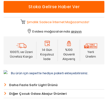
Stoka Gelirse Haber Ver
Şimdilik Sadece İnternet Mağazamızda!
Evidea mağazalarında
arayın
14 Gün
%100
1000TL ve Üzeri
Yerli
Koşulsuz
Güvenli
Ücretsiz Kargo
Üretim
İade
Alışveriş
Bu ürün için sepette hediye paketi ekleyebilirsiniz.
Daha Fazla Safir Light Ürünü
Diğer Çocuk Odası Abajur Ürünleri