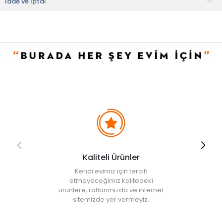
kullanılabilir.
İade ve İptal
Kablo üzerinde açma kapama düğmesi bulunmaktadır.
Büyüleyici bir nötr görünüm yaratmak için ​​kaplamalı yuvarlak bir
seramik tabana sahiptir.
Kullanım ve Bakım Bilgileri
• Nemli bez ile temizlenebilir.
Kaliteli Ürünler
Kendi evimiz için tercih
etmeyeceğimiz kalitedeki
ürünlere, raflarımızda ve internet
sitemizde yer vermeyiz.