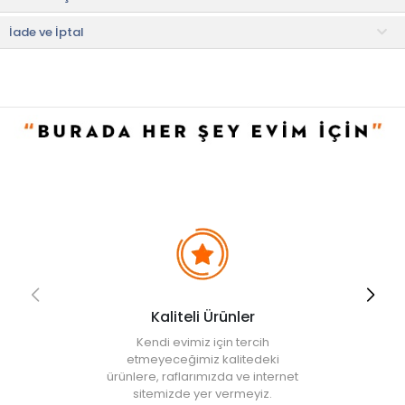
Kullanım ve Bakım Bilgileri
• 40 °C'de yıkayınız.
İade ve İptal
• Orta sıcaklıkta ütüleyiniz.
• Beyazlatıcı kullanmayınız.
• Kuru temizleme yapmayınız.
• Düşük ısıda makinede kurutma yapılabilir.
• Not:
Bu fiyat perakende satışlar için belirlenmiştir. Toplu alımlar
Evidea tarafından incelenecek ve uygun bulunmayan siparişler
iptal edilecektir.
Kaliteli Ürünler
Kendi evimiz için tercih
etmeyeceğimiz kalitedeki
ürünlere, raflarımızda ve internet
sitemizde yer vermeyiz.