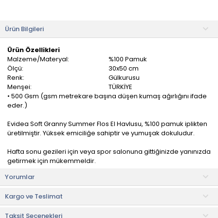
Ürün Bilgileri
Ürün Özellikleri
Malzeme/Materyal:
%100 Pamuk
Ölçü:
30x50 cm
Renk:
Gülkurusu
Menşei:
TÜRKİYE
• 500 Gsm (gsm metrekare başına düşen kumaş ağırlığını ifade
eder.)
Evidea Soft Granny Summer Flos El Havlusu, %100 pamuk iplikten
üretilmiştir. Yüksek emiciliğe sahiptir ve yumuşak dokuludur.
Hafta sonu gezileri için veya spor salonuna gittiğinizde yanınızda
getirmek için mükemmeldir.
Yorumlar
Cildi tahriş etmez ve insan sağlığına zarar vermez. Pamuklu
kumaşı sayesinde suyu emme gücü yüksektir. Uzun süre
Kargo ve Teslimat
eskimeyecek kalite ve dayanıklılığa sahiptir.
Taksit Seçenekleri