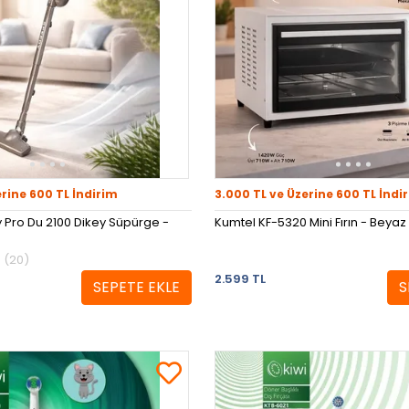
erine 600 TL İndirim
3.000 TL ve Üzerine 600 TL İndi
Pro Du 2100 Dikey Süpürge -
Kumtel KF-5320 Mini Fırın - Beyaz
(20)
2.599 TL
SEPETE EKLE
S