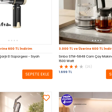
erine 600 TL İndirim
3.000 TL ve Üzerine 600 TL İndi
arjlı El Süpürgesi - Siyah
Sinbo STM-5848 Cam Çay Makines
1500 Watt
(25)
1.699 TL
SEPETE EKLE
S