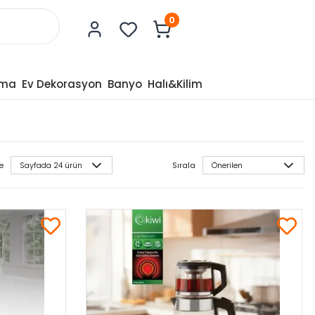
0
tma
Ev Dekorasyon
Banyo
Halı&Kilim
e
Sırala