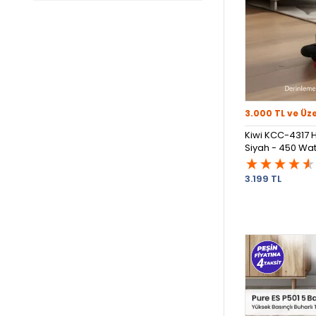
3.000 TL ve Üz
Kiwi KCC-4317 H
Siyah - 450 Wat
3.199 TL