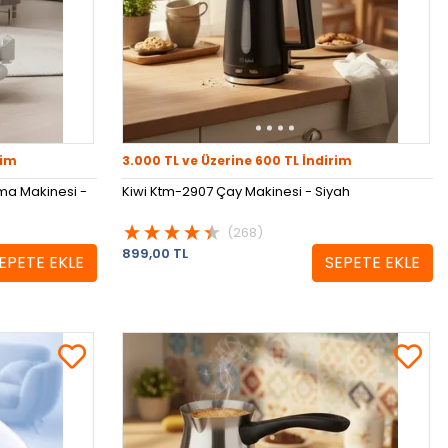
rim
3.000 TL ve Üzerine 600 TL İndirim
ama Makinesi -
Kiwi Ktm-2907 Çay Makinesi - Siyah
(268)
899,00 TL
EPETE EKLE
SEPETE EKLE