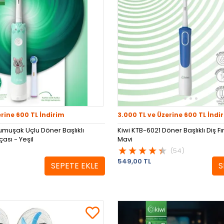
erine 600 TL İndirim
3.000 TL ve Üzerine 600 TL İndi
umuşak Uçlu Döner Başlıklı
Kiwi KTB-6021 Döner Başlıklı Diş Fı
çası - Yeşil
Mavi
(54)
549,00 TL
SEPETE EKLE
S