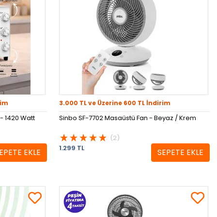
rim
3.000 TL ve Üzerine 600 TL İndirim
 - 1420 Watt
Sinbo SF-7702 Masaüstü Fan - Beyaz / Krem
(2)
1.299 TL
EPETE EKLE
SEPETE EKLE