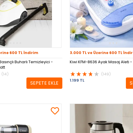
erine 600 TL İndirim
3.000 TL ve Üzerine 600 TL İndi
asınçlı Buharlı Temizleyici -
Kiwi KFM-8636 Ayak Masaj Aleti -
att
(14)
(149)
1.199 TL
SEPETE EKLE
S