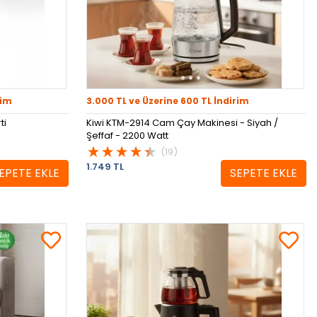
rim
3.000 TL ve Üzerine 600 TL İndirim
ti
Kiwi KTM-2914 Cam Çay Makinesi - Siyah /
Şeffaf - 2200 Watt
(19)
1.749 TL
EPETE EKLE
SEPETE EKLE