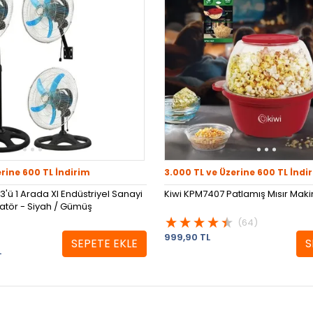
erine 600 TL İndirim
3.000 TL ve Üzerine 600 TL İndi
3'ü 1 Arada Xl Endüstriyel Sanayi
Kiwi KPM7407 Patlamış Mısır Makin
latör - Siyah / Gümüş
(64)
999,90 TL
SEPETE EKLE
S
L