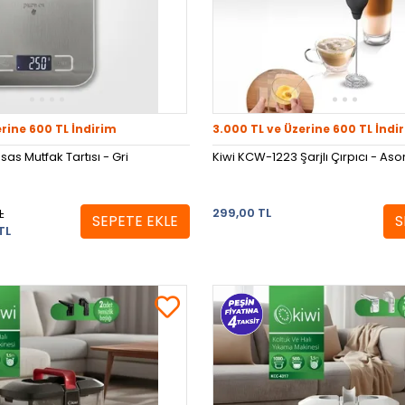
erine 600 TL İndirim
3.000 TL ve Üzerine 600 TL İndi
sas Mutfak Tartısı - Gri
Kiwi KCW-1223 Şarjlı Çırpıcı - Asor
299,00 TL
L
SEPETE EKLE
S
TL