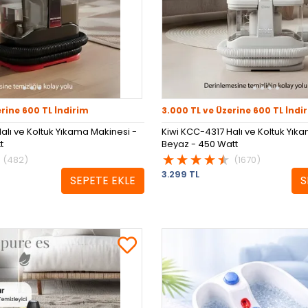
erine 600 TL İndirim
3.000 TL ve Üzerine 600 TL İndi
alı ve Koltuk Yıkama Makinesi -
Kiwi KCC-4317 Halı ve Koltuk Yık
t
Beyaz - 450 Watt
(482)
(1670)
3.299 TL
SEPETE EKLE
S