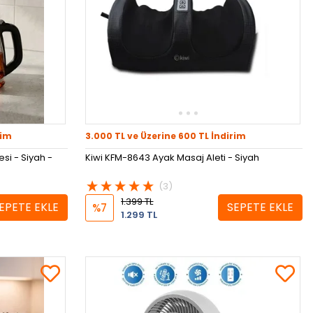
rim
3.000 TL ve Üzerine 600 TL İndirim
i - Siyah -
Kiwi KFM-8643 Ayak Masaj Aleti - Siyah
(3)
1.399 TL
EPETE EKLE
SEPETE EKLE
%7
1.299 TL