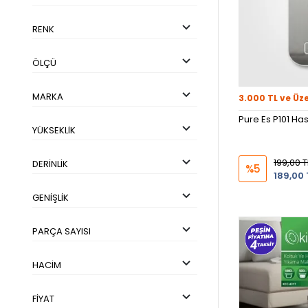
RENK
ÖLÇÜ
MARKA
3.000 TL ve Üz
Pure Es P101 Has
YÜKSEKLIK
199,00 T
DERINLIK
%5
189,00 
GENIŞLIK
PARÇA SAYISI
HACIM
FIYAT