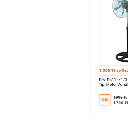
3.000 TL ve Üz
Kiwi KFAN-7473 
Tipi Metal Vanti
1.999 TL
%10
1.799 T