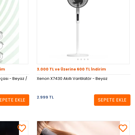
rim
3.000 TL ve Üzerine 600 TL İndirim
rçası - Beyaz /
Xenon X7430 Akıllı Vantilatör - Beyaz
2.999 TL
EPETE EKLE
SEPETE EKLE