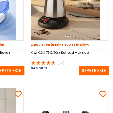
rim
3.000 TL ve Üzerine 600 TL İndirim
 Beyaz
Kiwi KCM 7512 Türk Kahvesi Makinesi
(59)
649,00 TL
EPETE EKLE
SEPETE EKLE