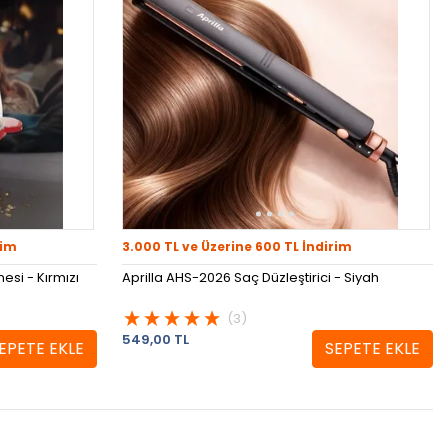
rim
3.000 TL ve Üzerine 600 TL İndirim
esi - Kırmızı
Aprilla AHS-2026 Saç Düzleştirici - Siyah
(3)
549,00 TL
EPETE EKLE
SEPETE EKLE