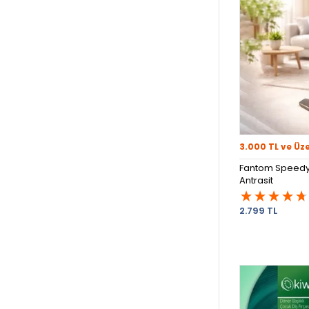
3.000 TL ve Üz
Fantom Speedy 
Antrasit
2.799 TL