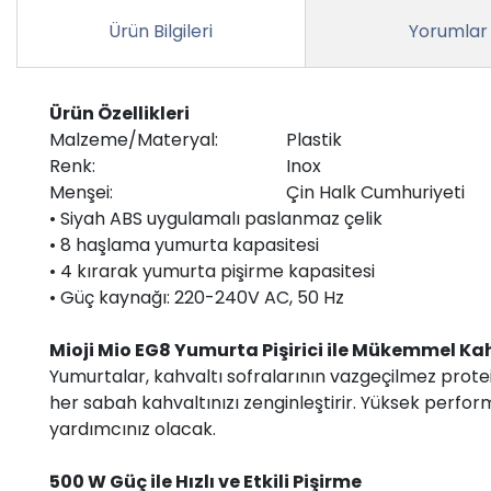
Ürün Bilgileri
Yorumlar
Ürün Özellikleri
Malzeme/Materyal:
Plastik
Renk:
Inox
Menşei:
Çin Halk Cumhuriyeti
• Siyah ABS uygulamalı paslanmaz çelik
• 8 haşlama yumurta kapasitesi
• 4 kırarak yumurta pişirme kapasitesi
• Güç kaynağı: 220-240V AC, 50 Hz
Mioji Mio EG8 Yumurta Pişirici ile Mükemmel Ka
Yumurtalar, kahvaltı sofralarının vazgeçilmez protein
her sabah kahvaltınızı zenginleştirir. Yüksek perform
yardımcınız olacak.
500 W Güç ile Hızlı ve Etkili Pişirme