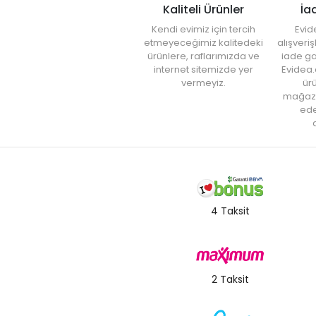
Kaliteli Ürünler
İa
Kendi evimiz için tercih
Evid
etmeyeceğimiz kalitedeki
alışveri
ürünlere, raflarımızda ve
iade ga
internet sitemizde yer
Evidea.
vermeyiz.
ürü
mağaz
ede
a
4 Taksit
2 Taksit