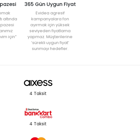
lpazesi
365 Gün Uygun Fiyat
yapmak
Evidea agresif
tı altında
kampanyalara fon
elpazesi
ayırmak için yüksek
anımız
seviyeden fiyatlama
vim için”
yapmaz. Müşterilerine
‘sürekli uygun fiyat’
sunmayı hedefler.
4 Taksit
4 Taksit