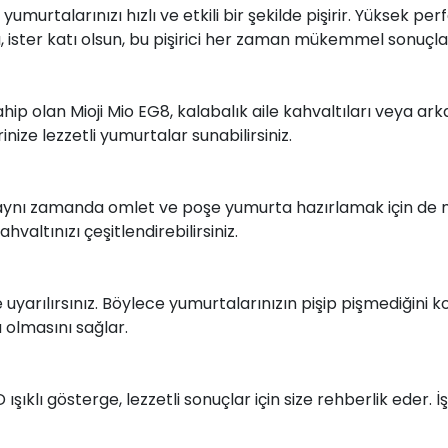
murtalarınızı hızlı ve etkili bir şekilde pişirir. Yüksek perf
sı, ister katı olsun, bu pişirici her zaman mükemmel sonuçlar
olan Mioji Mio EG8, kalabalık aile kahvaltıları veya arkadaş
ize lezzetli yumurtalar sunabilirsiniz.
aynı zamanda omlet ve poşe yumurta hazırlamak için de 
hvaltınızı çeşitlendirebilirsiniz.
e uyarılırsınız. Böylece yumurtalarınızın pişip pişmediğini 
 olmasını sağlar.
ışıklı gösterge, lezzetli sonuçlar için size rehberlik eder