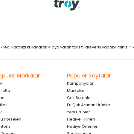
di kartınızı kullanarak 4 aya varan taksitli alışveriş yapabilirsiniz. *Taks
opüler Markalar
Popüler Sayfalar
wi
Kampanyalar
lletta
Markalar
en
Çok Satanlar
ilips
En Çok Aranan Ürünler
v
Yeni Ürünler
lu Porselen
Hediye Fikirleri
antom
Hediye Önerileri
ffmanns
Son Kalanlar