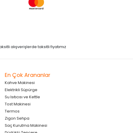
itli alışverişlerde taksitli fiyatımız
En Çok Arananlar
Kahve Makinesi
Elektrikli Süpürge
Su Isıtıcısı ve Kettle
Tost Makinesi
Termos
Zigon Sehpa
Saç Kurutma Makinesi
Düdüklü Tencere