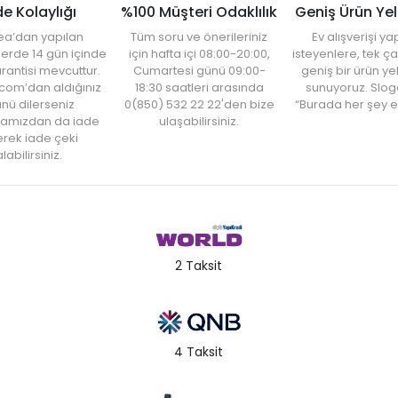
de Kolaylığı
%100 Müşteri Odaklılık
Geniş Ürün Ye
ea’dan yapılan
Tüm soru ve önerileriniz
Ev alışverişi 
şlerde 14 gün içinde
için hafta içi 08:00-20:00,
isteyenlere, tek ça
rantisi mevcuttur.
Cumartesi günü 09:00-
geniş bir ürün y
com’dan aldığınız
18:30 saatleri arasında
sunuyoruz. Slog
nü dilerseniz
0(850) 532 22 22'den bize
“Burada her şey e
amızdan da iade
ulaşabilirsiniz.
rek iade çeki
labilirsiniz.
2 Taksit
4 Taksit