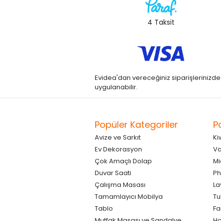
4 Taksit
Evidea'dan vereceğiniz siparişlerinizde kre
uygulanabilir.
Popüler Kategoriler
P
Avize ve Sarkıt
Ki
Ev Dekorasyon
Va
Çok Amaçlı Dolap
Mi
Duvar Saati
Ph
Çalışma Masası
La
Tamamlayıcı Mobilya
Tu
Tablo
F
Mutfak Masası ve Sandalye
Ho