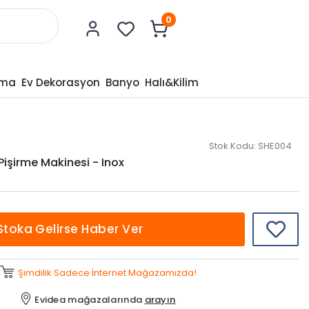
0
tma
Ev Dekorasyon
Banyo
Halı&Kilim
Stok Kodu:
SHE004
Pişirme Makinesi - Inox
Stoka Gelirse Haber Ver
Şimdilik Sadece İnternet Mağazamızda!
Evidea mağazalarında
arayın