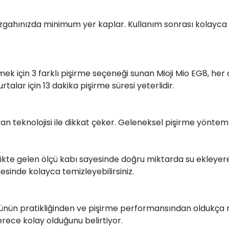
ezgahınızda minimum yer kaplar. Kullanım sonrası kolayca 
mek için 3 farklı pişirme seçeneği sunan Mioji Mio EG8, he
talar için 13 dakika pişirme süresi yeterlidir.
ayan teknolojisi ile dikkat çeker. Geleneksel pişirme yönte
rlikte gelen ölçü kabı sayesinde doğru miktarda su ekleyerek 
esinde kolayca temizleyebilirsiniz.
 ürünün pratikliğinden ve pişirme performansından oldukça 
rece kolay olduğunu belirtiyor.