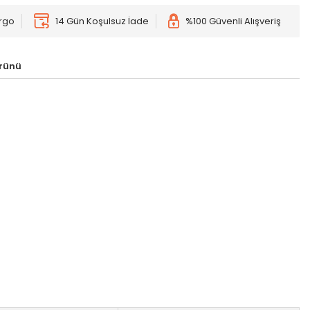
argo
14 Gün Koşulsuz İade
%100 Güvenli Alışveriş
Ürünü