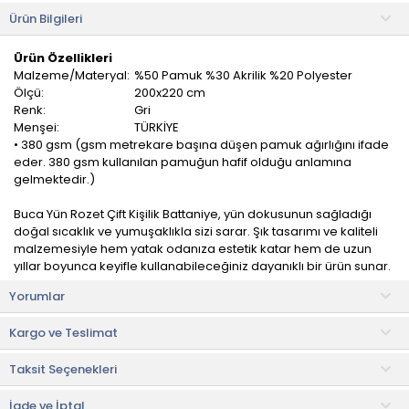
Ürün Bilgileri
Ürün Özellikleri
Malzeme/Materyal:
%50 Pamuk %30 Akrilik %20 Polyester
Ölçü:
200x220 cm
Renk:
Gri
Menşei:
TÜRKİYE
• 380 gsm (gsm metrekare başına düşen pamuk ağırlığını ifade
eder. 380 gsm kullanılan pamuğun hafif olduğu anlamına
gelmektedir.)
Buca Yün Rozet Çift Kişilik Battaniye, yün dokusunun sağladığı
doğal sıcaklık ve yumuşaklıkla sizi sarar. Şık tasarımı ve kaliteli
malzemesiyle hem yatak odanıza estetik katar hem de uzun
yıllar boyunca keyifle kullanabileceğiniz dayanıklı bir ürün sunar.
Yorumlar
Geniş boyutları sayesinde çift kişilik yataklar için ideal olup, hem
sizin hem de sevdiklerinizin konforunu düşünerek tasarlandı.
Kargo ve Teslimat
Yüksek kaliteli işçiliği ve dayanıklı yapısıyla, uzun yıllar boyunca ilk
Taksit Seçenekleri
günkü gibi kullanım imkanı sunar.
Kullanım ve Bakım Bilgileri
İade ve İptal