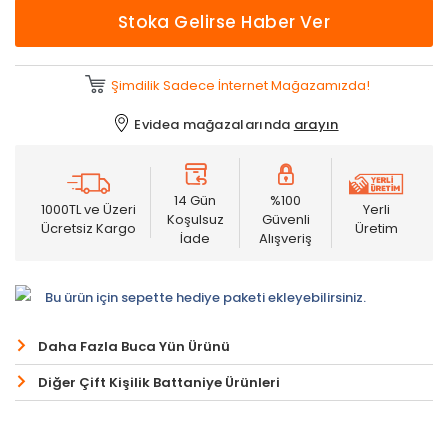
Stoka Gelirse Haber Ver
Şimdilik Sadece İnternet Mağazamızda!
Evidea mağazalarında
arayın
14 Gün
%100
1000TL ve Üzeri
Yerli
Koşulsuz
Güvenli
Ücretsiz Kargo
Üretim
İade
Alışveriş
Bu ürün için sepette hediye paketi ekleyebilirsiniz.
Daha Fazla Buca Yün Ürünü
Diğer Çift Kişilik Battaniye Ürünleri