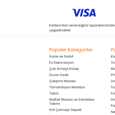
Evidea'dan vereceğiniz siparişlerinizde kre
uygulanabilir.
Popüler Kategoriler
P
Avize ve Sarkıt
Ki
Ev Dekorasyon
Va
Çok Amaçlı Dolap
Mi
Duvar Saati
Ph
Çalışma Masası
La
Tamamlayıcı Mobilya
Tu
Tablo
F
Mutfak Masası ve Sandalye
Ho
Takımı
Pa
Kirli Çamaşır Sepeti
Ne