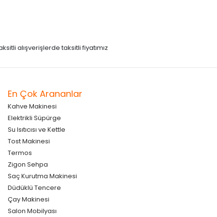
itli alışverişlerde taksitli fiyatımız
En Çok Arananlar
Kahve Makinesi
Elektrikli Süpürge
Su Isıtıcısı ve Kettle
Tost Makinesi
Termos
Zigon Sehpa
Saç Kurutma Makinesi
Düdüklü Tencere
Çay Makinesi
Salon Mobilyası