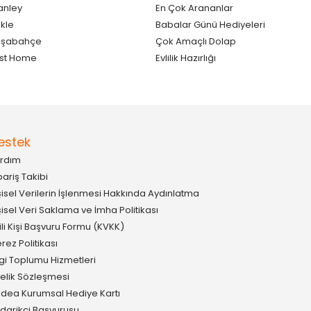
anley
En Çok Arananlar
kle
Babalar Günü Hediyeleri
aşabahçe
Çok Amaçlı Dolap
st Home
Evlilik Hazırlığı
estek
rdım
pariş Takibi
şisel Verilerin İşlenmesi Hakkında Aydınlatma
şisel Veri Saklama ve İmha Politikası
gili Kişi Başvuru Formu (KVKK)
rez Politikası
lgi Toplumu Hizmetleri
elik Sözleşmesi
idea Kurumsal Hediye Kartı
darikçi Başvurusu