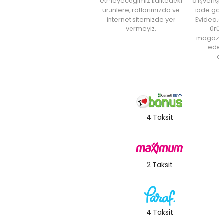
etmeyeceğimiz kalitedeki
alışveri
ürünlere, raflarımızda ve
iade ga
internet sitemizde yer
Evidea.
vermeyiz.
ürü
mağaz
ede
a
4 Taksit
2 Taksit
4 Taksit