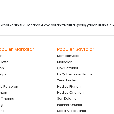
di kartınızı kullanarak 4 aya varan taksitli alışveriş yapabilirsiniz. *Taks
opüler Markalar
Popüler Sayfalar
wi
Kampanyalar
lletta
Markalar
en
Çok Satanlar
ilips
En Çok Aranan Ürünler
v
Yeni Ürünler
lu Porselen
Hediye Fikirleri
antom
Hediye Önerileri
ffmanns
Son Kalanlar
çi
İndirimli Ürünler
hir
Sofra Aksesuarları