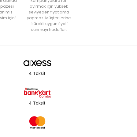
tı altında
kampanyalara fon
elpazesi
ayırmak için yüksek
anımız
seviyeden fiyatlama
vim için”
yapmaz. Müşterilerine
‘sürekli uygun fiyat’
sunmayı hedefler.
4 Taksit
4 Taksit