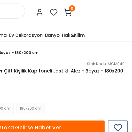
0
tma
Ev Dekorasyon
Banyo
Halı&Kilim
- Beyaz - 180x200 cm
Stok Kodu:
MCM040
Çift Kişilik Kapitoneli Lastikli Alez - Beyaz - 180x200
00 cm
180x200 cm
Stoka Gelirse Haber Ver