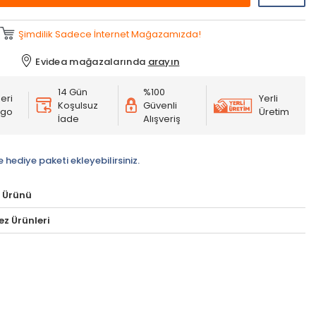
Şimdilik Sadece İnternet Mağazamızda!
Evidea mağazalarında
arayın
14 Gün
%100
eri
Yerli
Koşulsuz
Güvenli
rgo
Üretim
İade
Alışveriş
e hediye paketi ekleyebilirsiniz.
 Ürünü
lez Ürünleri