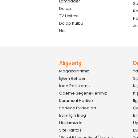
Lambader
St
Dolap
Ra
TV Ünitesi
P
Dolap Kulbu
Ju
Halı
Alışveriş
D
Mağazalarımız
Ya
İşlem Rehberi
Si
İade Politikamız
Ki
Ödeme Seçeneklerimiz
Ki
Kurumsal Hediye
İl
Sadece Evidea'da
Çe
Evim İçin Blog
Bi
Hakkımızda
Üy
Site Haritası
Ev
"Sürekli Uygun Fiyat" İlkemiz
Te