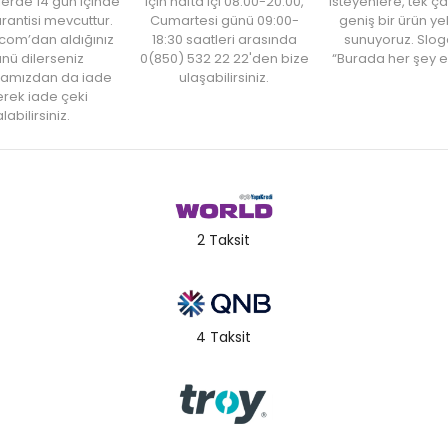
şlerde 14 gün içinde
için hafta içi 08:00-20:00,
isteyenlere, tek ça
rantisi mevcuttur.
Cumartesi günü 09:00-
geniş bir ürün y
com’dan aldığınız
18:30 saatleri arasında
sunuyoruz. Slog
nü dilerseniz
0(850) 532 22 22'den bize
“Burada her şey e
amızdan da iade
ulaşabilirsiniz.
rek iade çeki
labilirsiniz.
2 Taksit
4 Taksit