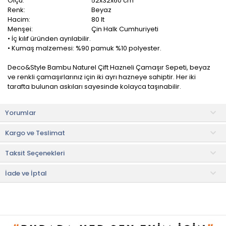
Ölçü:
52x32x60 cm
Renk:
Beyaz
Hacim:
80 lt
Menşei:
Çin Halk Cumhuriyeti
• İç kılıf üründen ayrılabilir.
• Kumaş malzemesi: %90 pamuk %10 polyester.
Deco&Style Bambu Naturel Çift Hazneli Çamaşır Sepeti, beyaz
ve renkli çamaşırlarınız için iki ayrı hazneye sahiptir. Her iki
tarafta bulunan askıları sayesinde kolayca taşınabilir.
İç astarı keten kumaştır ve çıkarılıp yıkanabilir. Kullanmadığınız
Yorumlar
zaman katlayarak yerden tasarruf edebilirsiniz. Nemli ortamlara
dayanıklı bambu ağacından el ile üretimi yapılmıştır, banyoda
Kargo ve Teslimat
kullanılabilir.
Taksit Seçenekleri
Kullanım ve Bakım Bilgileri
• Ürün nemli ortamda kullanıma uygundur, suyla temasa uygun
değildir.
İade ve İptal
• Max 30 derecede yıkanabilir.
• Nemli bez vasıtası ile temizlenebilir.
• Ütüleme yapılmaz.
• Kurutma makinesinde kullanılmaz.