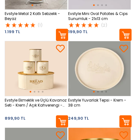
Evstyle Metal 2 Katlı Sebzelik -
Evstyle Mini Oval Patates & Cips
Beyaz
Sunumluk - 21x13 cm
(1)
(2)
1.199 TL
199,90 TL
Evstyle Ekmeklik ve Üçlü Kavanoz
Evstyle Yuvarlak Tepsi - Krem -
Seti - Krem / Açık Kahverengi -
38 cm
33x20 cm
899,90 TL
249,90 TL