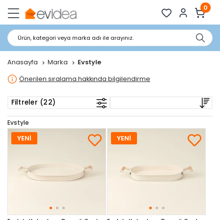
0
Ürün, kategori veya marka adı ile arayınız.
Anasayfa
Marka
Evstyle
Önerilen sıralama hakkında bilgilendirme
Filtreler (22)
Evstyle
YENİ
YENİ