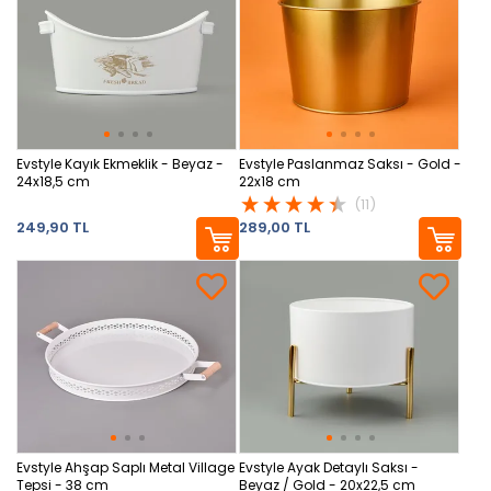
Evstyle Kayık Ekmeklik - Beyaz -
Evstyle Paslanmaz Saksı - Gold -
24x18,5 cm
22x18 cm
(11)
249,90 TL
289,00 TL
Evstyle Ahşap Saplı Metal Village
Evstyle Ayak Detaylı Saksı -
Tepsi - 38 cm
Beyaz / Gold - 20x22,5 cm