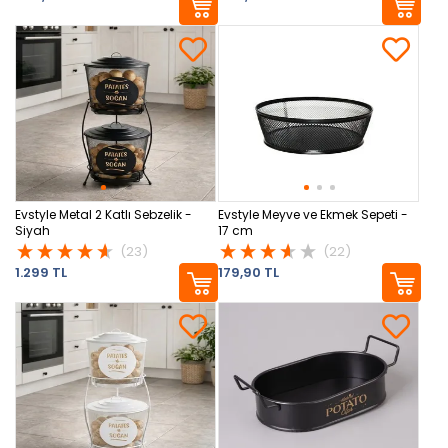
Evstyle Metal 2 Katlı Sebzelik -
Evstyle Meyve ve Ekmek Sepeti -
Siyah
17 cm
(23)
(22)
1.299 TL
179,90 TL