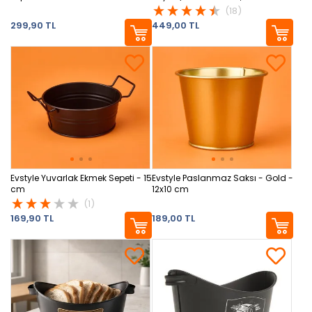
(18)
299,90 TL
449,00 TL
Evstyle Yuvarlak Ekmek Sepeti - 15
Evstyle Paslanmaz Saksı - Gold -
cm
12x10 cm
(1)
169,90 TL
189,00 TL