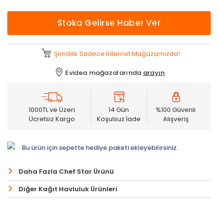
Stoka Gelirse Haber Ver
Şimdilik Sadece İnternet Mağazamızda!
Evidea mağazalarında
arayın
1000TL ve Üzeri
14 Gün
%100 Güvenli
Ücretsiz Kargo
Koşulsuz İade
Alışveriş
Bu ürün için sepette hediye paketi ekleyebilirsiniz.
Daha Fazla Chef Star Ürünü
Diğer Kağıt Havluluk Ürünleri