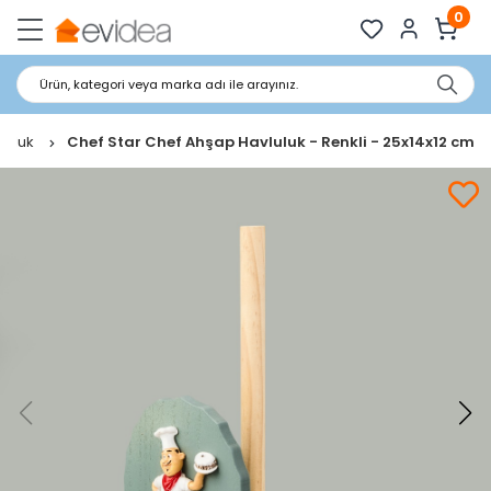
0
Ürün, kategori veya marka adı ile arayınız.
vluluk
Chef Star Chef Ahşap Havluluk - Renkli - 25x14x12 cm