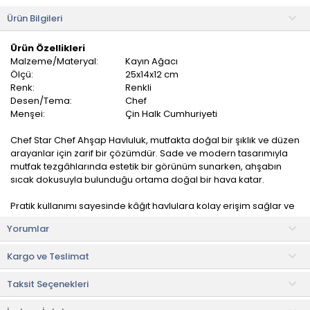
Ürün Bilgileri
Ürün Özellikleri
Malzeme/Materyal:
Kayın Ağacı
Ölçü:
25x14x12 cm
Renk:
Renkli
Desen/Tema:
Chef
Menşei:
Çin Halk Cumhuriyeti
Chef Star Chef Ahşap Havluluk, mutfakta doğal bir şıklık ve düzen
arayanlar için zarif bir çözümdür. Sade ve modern tasarımıyla
mutfak tezgâhlarında estetik bir görünüm sunarken, ahşabın
sıcak dokusuyla bulunduğu ortama doğal bir hava katar.
Pratik kullanımı sayesinde kâğıt havlulara kolay erişim sağlar ve
mutfak işlerini daha konforlu hale getirir. Günlük kullanımda uzun
Yorumlar
ömürlü ve güvenilir bir performans sunar.
Kargo ve Teslimat
Orta kısmındaki çubuk, kâğıt havlunun kolayca takılıp
çıkarılmasına olanak tanırken, düzgün bir şekilde sarılmasını da
Taksit Seçenekleri
sağlar.