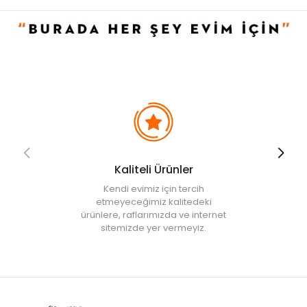
Evidea tarafından incelenecek ve uygun bulunmayan siparişler
iptal edilecektir.
• " Ürün görsellerinde ışık, ortam ve dijital düzenlemelere bağlı
olarak renk ve doku farklılıkları oluşabilir. "
Kaliteli Ürünler
Kendi evimiz için tercih
etmeyeceğimiz kalitedeki
ürünlere, raflarımızda ve internet
sitemizde yer vermeyiz.