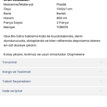
Malzeme/Materyal:
Plastik
Ölçü:
17x12x7 cm
Renk:
Renkli
Hacim:
800 ml
Parça Sayısı:
2 Parça
Menşei:
TÜRKİYE
Qlux Bio Extra Saklama Kabı ile buzdolabında, derin
dondurucuda, dolaplarda ve kiler raflarında depolama alanını
en üst düzeye çıkarın.
Kolay yıkanır, kırılmaz ve uzun ömürlüdür. Düşmelere
dayanıklıdır. Tat ve koku geçirmez. Esnek, hafif, dayanıklı ve
Yorumlar
sağlıklıdır.
Kargo ve Teslimat
Ürün İçeriği
• Saklama kabı: 1 adet
Taksit Seçenekleri
• Kapak: 1 adet
Kullanım ve Bakım Bilgileri
İade ve İptal
• Elde veya bulaşık makinesinde yıkanabilir.
• Not:
Bu fiyat perakende satışlar için belirlenmiştir. Toplu alımlar