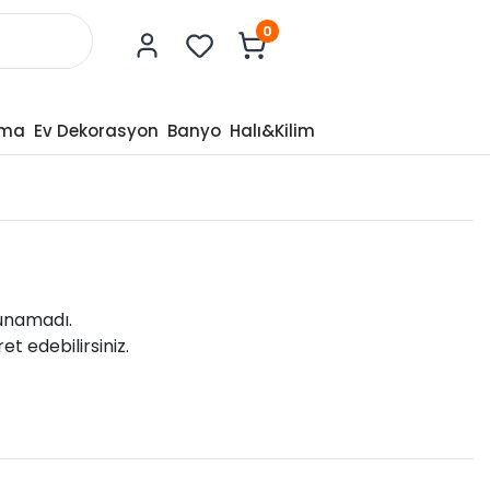
0
tma
Ev Dekorasyon
Banyo
Halı&Kilim
lunamadı.
et edebilirsiniz.