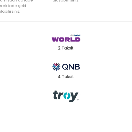
amızdan da iade
ulaşabilirsiniz.
rek iade çeki
labilirsiniz.
2 Taksit
4 Taksit