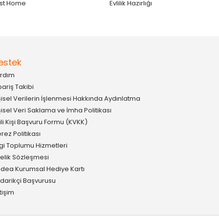
st Home
Evlilik Hazırlığı
estek
rdım
pariş Takibi
şisel Verilerin İşlenmesi Hakkında Aydınlatma
şisel Veri Saklama ve İmha Politikası
gili Kişi Başvuru Formu (KVKK)
rez Politikası
lgi Toplumu Hizmetleri
elik Sözleşmesi
idea Kurumsal Hediye Kartı
darikçi Başvurusu
etişim