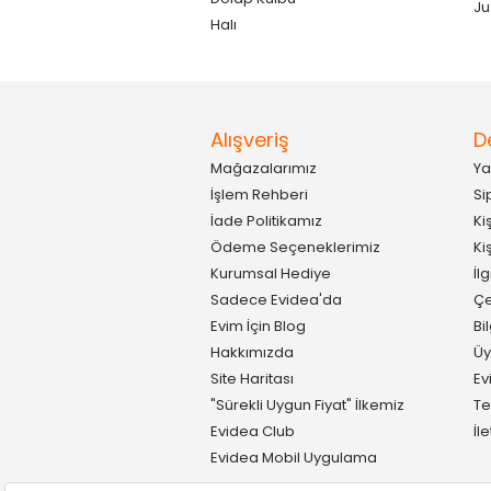
Ju
Halı
Alışveriş
D
Mağazalarımız
Ya
İşlem Rehberi
Si
İade Politikamız
Ki
Ödeme Seçeneklerimiz
Ki
Kurumsal Hediye
İl
Sadece Evidea'da
Çe
Evim İçin Blog
Bi
Hakkımızda
Üy
Site Haritası
Ev
"Sürekli Uygun Fiyat" İlkemiz
Te
Evidea Club
İl
Evidea Mobil Uygulama