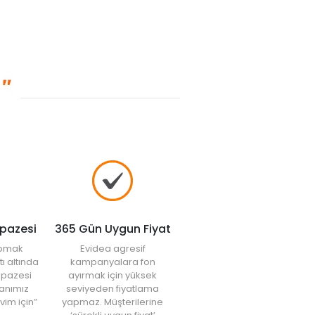
lpazesi
365 Gün Uygun Fiyat
yapmak
Evidea agresif
tı altında
kampanyalara fon
elpazesi
ayırmak için yüksek
anımız
seviyeden fiyatlama
vim için”
yapmaz. Müşterilerine