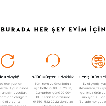
de Kolaylığı
%100 Müşteri Odaklılık
Geniş Ürün Ye
ea’dan yapılan
Tüm soru ve önerileriniz
Ev alışverişi 
şlerde 14 gün içinde
için hafta içi 08:00-20:00,
isteyenlere, tek ça
rantisi mevcuttur.
Cumartesi günü 09:00-
geniş bir ürün y
com’dan aldığınız
18:30 saatleri arasında
sunuyoruz. Slog
nü dilerseniz
0(850) 532 22 22'den bize
“Burada her şey e