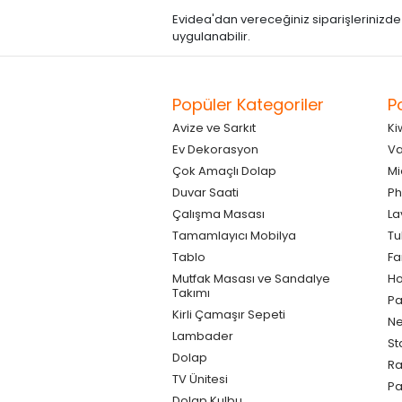
Evidea'dan vereceğiniz siparişlerinizde kre
uygulanabilir.
Popüler Kategoriler
P
Avize ve Sarkıt
Ki
Ev Dekorasyon
Va
Çok Amaçlı Dolap
Mi
Duvar Saati
Ph
Çalışma Masası
La
Tamamlayıcı Mobilya
Tu
Tablo
F
Mutfak Masası ve Sandalye
Ho
Takımı
Pa
Kirli Çamaşır Sepeti
Ne
Lambader
St
Dolap
Ra
TV Ünitesi
P
Dolap Kulbu