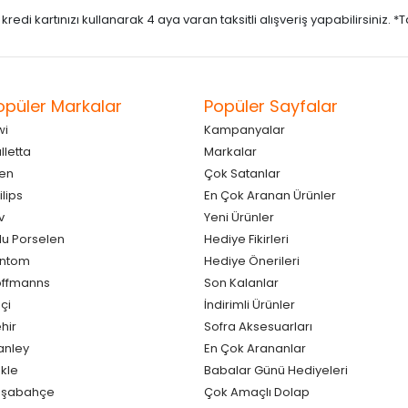
di kartınızı kullanarak 4 aya varan taksitli alışveriş yapabilirsiniz. *Taks
opüler Markalar
Popüler Sayfalar
wi
Kampanyalar
lletta
Markalar
en
Çok Satanlar
ilips
En Çok Aranan Ürünler
v
Yeni Ürünler
lu Porselen
Hediye Fikirleri
antom
Hediye Önerileri
ffmanns
Son Kalanlar
çi
İndirimli Ürünler
hir
Sofra Aksesuarları
anley
En Çok Arananlar
kle
Babalar Günü Hediyeleri
aşabahçe
Çok Amaçlı Dolap