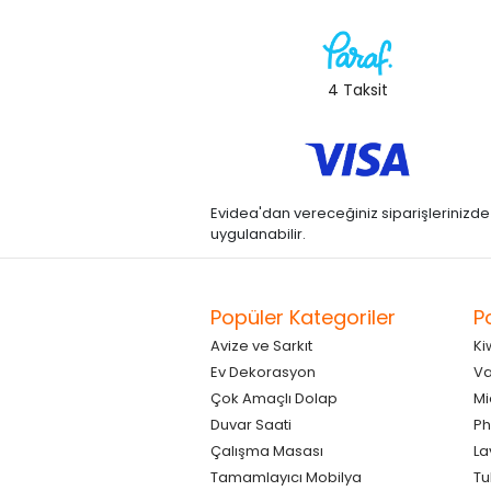
4 Taksit
Evidea'dan vereceğiniz siparişlerinizde kre
uygulanabilir.
Popüler Kategoriler
P
Avize ve Sarkıt
Ki
Ev Dekorasyon
Va
Çok Amaçlı Dolap
Mi
Duvar Saati
Ph
Çalışma Masası
La
Tamamlayıcı Mobilya
Tu