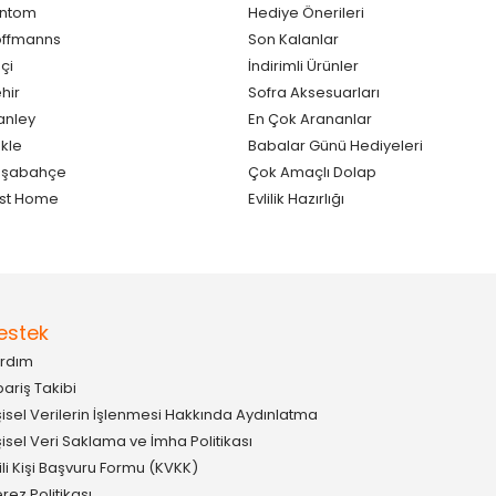
antom
Hediye Önerileri
ffmanns
Son Kalanlar
çi
İndirimli Ürünler
hir
Sofra Aksesuarları
anley
En Çok Arananlar
kle
Babalar Günü Hediyeleri
aşabahçe
Çok Amaçlı Dolap
st Home
Evlilik Hazırlığı
estek
rdım
pariş Takibi
şisel Verilerin İşlenmesi Hakkında Aydınlatma
şisel Veri Saklama ve İmha Politikası
gili Kişi Başvuru Formu (KVKK)
rez Politikası