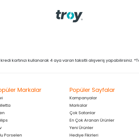
di kartınızı kullanarak 4 aya varan taksitli alışveriş yapabilirsiniz. *Taks
opüler Markalar
Popüler Sayfalar
wi
Kampanyalar
lletta
Markalar
en
Çok Satanlar
ilips
En Çok Aranan Ürünler
v
Yeni Ürünler
lu Porselen
Hediye Fikirleri