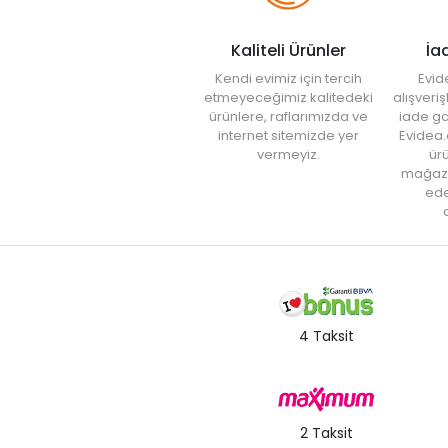
Kaliteli Ürünler
İa
Kendi evimiz için tercih
Evid
etmeyeceğimiz kalitedeki
alışveri
ürünlere, raflarımızda ve
iade ga
internet sitemizde yer
Evidea.
vermeyiz.
ürü
mağaz
ede
a
4 Taksit
2 Taksit