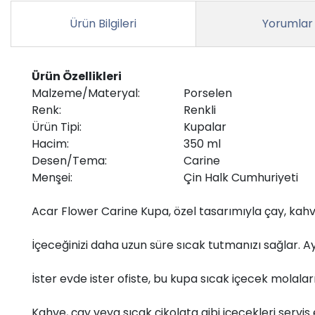
Ürün Bilgileri
Yorumlar
Ürün Özellikleri
Malzeme/Materyal:
Porselen
Renk:
Renkli
Ürün Tipi:
Kupalar
Hacim:
350 ml
Desen/Tema:
Carine
Menşei:
Çin Halk Cumhuriyeti
Acar Flower Carine Kupa, özel tasarımıyla çay, kahve
İçeceğinizi daha uzun süre sıcak tutmanızı sağlar. A
İster evde ister ofiste, bu kupa sıcak içecek molaları
Kahve, çay veya sıcak çikolata gibi içecekleri servi