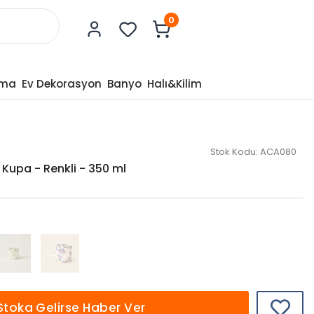
0
tma
Ev Dekorasyon
Banyo
Halı&Kilim
Stok Kodu:
ACA080
 Kupa - Renkli - 350 ml
Stoka Gelirse Haber Ver