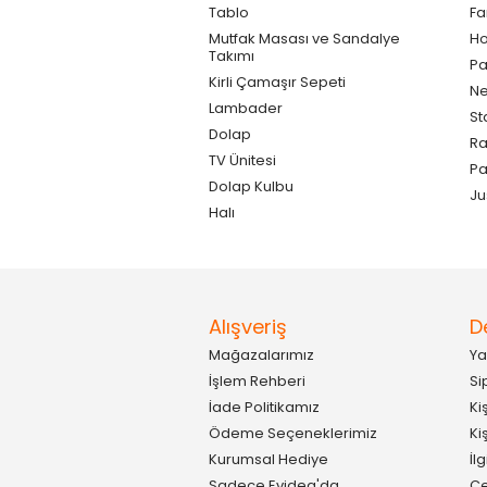
Tablo
F
Mutfak Masası ve Sandalye
Ho
Takımı
Pa
Kirli Çamaşır Sepeti
Ne
Lambader
St
Dolap
Ra
TV Ünitesi
P
Dolap Kulbu
Ju
Halı
Alışveriş
D
Mağazalarımız
Ya
İşlem Rehberi
Si
İade Politikamız
Ki
Ödeme Seçeneklerimiz
Ki
Kurumsal Hediye
İl
Sadece Evidea'da
Çe