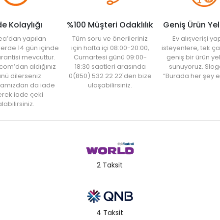
de Kolaylığı
%100 Müşteri Odaklılık
Geniş Ürün Ye
ea’dan yapılan
Tüm soru ve önerileriniz
Ev alışverişi 
şlerde 14 gün içinde
için hafta içi 08:00-20:00,
isteyenlere, tek ça
rantisi mevcuttur.
Cumartesi günü 09:00-
geniş bir ürün y
com’dan aldığınız
18:30 saatleri arasında
sunuyoruz. Slog
nü dilerseniz
0(850) 532 22 22'den bize
“Burada her şey e
amızdan da iade
ulaşabilirsiniz.
rek iade çeki
labilirsiniz.
2 Taksit
4 Taksit