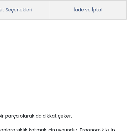
it Seçenekleri
İade ve İptal
bir parça olarak da dikkat çeker.
l anlara şıklık katmak için uygundur. Ergonomik kulp