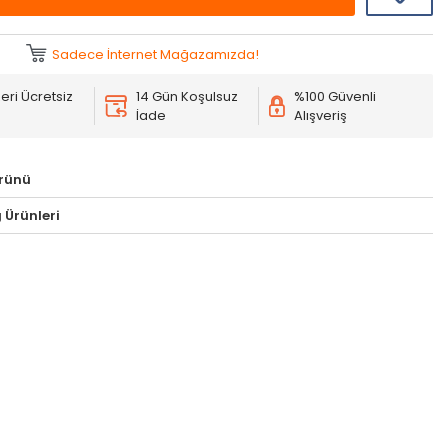
Sadece İnternet Mağazamızda!
eri Ücretsiz
14 Gün Koşulsuz
%100 Güvenli
İade
Alışveriş
rünü
 Ürünleri