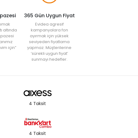
lpazesi
365 Gün Uygun Fiyat
yapmak
Evidea agresif
tı altında
kampanyalara fon
elpazesi
ayırmak için yüksek
anımız
seviyeden fiyatlama
vim için”
yapmaz. Müşterilerine
‘sürekli uygun fiyat’
sunmayı hedefler.
4 Taksit
4 Taksit