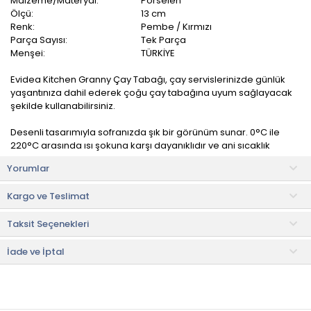
Malzeme/Materyal:
Porselen
Ölçü:
13 cm
Renk:
Pembe / Kırmızı
Parça Sayısı:
Tek Parça
Menşei:
TÜRKİYE
Evidea Kitchen Granny Çay Tabağı, çay servislerinizde günlük
yaşantınıza dahil ederek çoğu çay tabağına uyum sağlayacak
şekilde kullanabilirsiniz.
Desenli tasarımıyla sofranızda şık bir görünüm sunar. 0°C ile
220°C arasında ısı şokuna karşı dayanıklıdır ve ani sıcaklık
değişikliklerinden etkilenmez.
Yorumlar
Kullanım ve Bakım Bilgileri
Kargo ve Teslimat
• Bulaşık makinesinde yıkanması uygundur.
Taksit Seçenekleri
• Not:
Bu fiyat perakende satışlar için belirlenmiştir. Toplu alımlar
Evidea tarafından incelenecek ve uygun bulunmayan siparişler
iptal edilecektir.
İade ve İptal