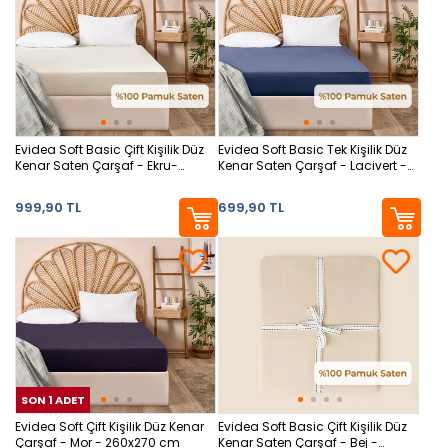
Evidea Soft Basic Çift Kişilik Düz
Evidea Soft Basic Tek Kişilik Düz
Kenar Saten Çarşaf - Ekru-
Kenar Saten Çarşaf - Lacivert -
240x260 cm
160x240 cm
999,90 TL
699,90 TL
SON 1 ADET
SON 1 ADET
SON
Evidea Soft Çift Kişilik Düz Kenar
Evidea Soft Basic Çift Kişilik Düz
Çarşaf - Mor - 260x270 cm
Kenar Saten Çarşaf - Bej -