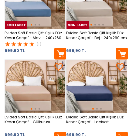
SON 1 ADET
SON 1 ADET
SON 1 ADET
SON
SON
Evidea Soft Basic Çift Kişilik Düz
Evidea Soft Basic Çift Kişilik Düz
Kenar Çarşaf - Mavi - 240x260
Kenar Çarşaf - Bej - 240x260 cm
cm
(1)
699,90 TL
699,90 TL
Evidea Soft Basic Çift Kişilik Düz
Evidea Soft Basic Çift Kişilik Düz
Kenar Çarşaf - Gülkurusu -
Kenar Çarşaf - Lacivert -
240x260 cm
240x260 cm
699,90 TL
699,90 TL