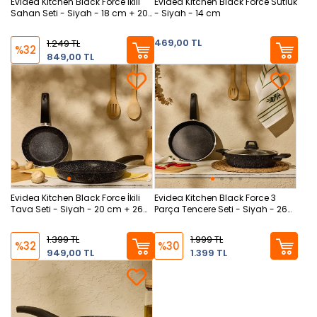
Evidea Kitchen Black Force İkili
Evidea Kitchen Black Force Sütlük
Sahan Seti - Siyah - 18 cm + 20
- Siyah - 14 cm
cm
469,00 TL
1.249 TL
%32
849,00 TL
Evidea Kitchen Black Force İkili
Evidea Kitchen Black Force 3
Tava Seti - Siyah - 20 cm + 26
Parça Tencere Seti - Siyah - 26
cm
cm + 26 cm
1.399 TL
1.999 TL
%32
%30
949,00 TL
1.399 TL