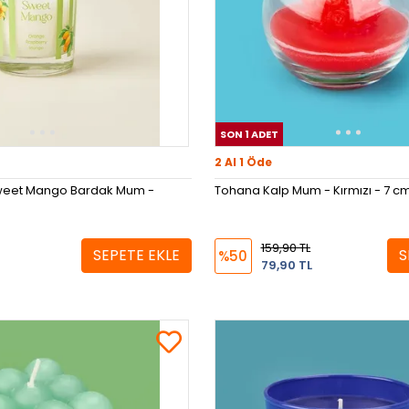
SON 1 ADET
2 Al 1 Öde
weet Mango Bardak Mum -
Tohana Kalp Mum - Kırmızı - 7 c
159,90 TL
SEPETE EKLE
S
%50
79,90 TL