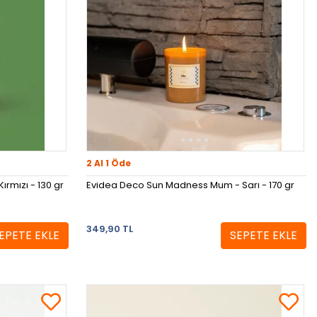
2 Al 1 Öde
rmızı - 130 gr
Evidea Deco Sun Madness Mum - Sarı - 170 gr
349,90 TL
EPETE EKLE
SEPETE EKLE