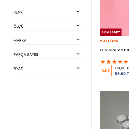
RENK
ÖLÇÜ
SON 1 ADET
MARKA
2 Al 1 Öde
KPM Mini Led Pil
PARÇA SAYISI
179,90 T
FIYAT
%50
89,90 T