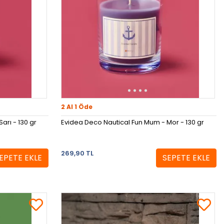
2 Al 1 Öde
arı - 130 gr
Evidea Deco Nautical Fun Mum - Mor - 130 gr
269,90 TL
EPETE EKLE
SEPETE EKLE