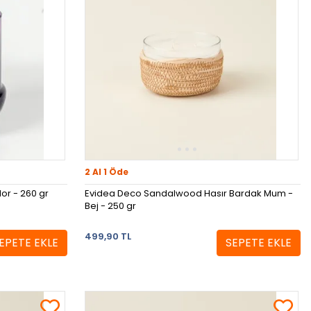
2 Al 1 Öde
or - 260 gr
Evidea Deco Sandalwood Hasır Bardak Mum -
Bej - 250 gr
499,90 TL
EPETE EKLE
SEPETE EKLE