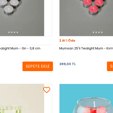
2 Al 1 Öde
alight Mum - Gri - 3,8 cm
Mumsan 25'li Tealight Mum - Kırm
289,00 TL
SEPETE EKLE
S