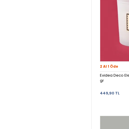
2 Al 1 Öde
Evidea Deco El
gr
449,90 TL