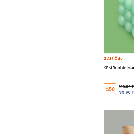
2 Al 1 Öde
KPM Bubble Mum
199,90 T
%50
99,90 T