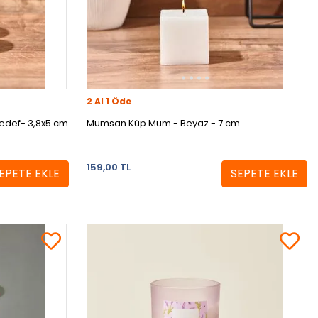
2 Al 1 Öde
edef- 3,8x5 cm
Mumsan Küp Mum - Beyaz - 7 cm
159,00 TL
EPETE EKLE
SEPETE EKLE