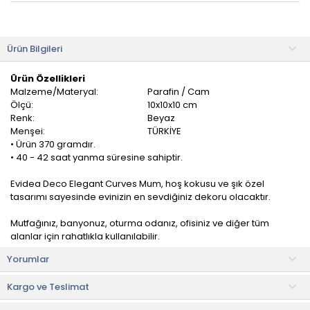
Ürün Bilgileri
Ürün Özellikleri
Malzeme/Materyal:
Parafin / Cam
Ölçü:
10x10x10 cm
Renk:
Beyaz
Menşei:
TÜRKİYE
• Ürün 370 gramdır.
• 40 - 42 saat yanma süresine sahiptir.
Evidea Deco Elegant Curves Mum, hoş kokusu ve şık özel
tasarımı sayesinde evinizin en sevdiğiniz dekoru olacaktır.
Mutfağınız, banyonuz, oturma odanız, ofisiniz ve diğer tüm
alanlar için rahatlıkla kullanılabilir.
Yorumlar
Kullanım Önerileri
• Mumun tütmesini önlemek için fitilini her kullanımdan sonra 5
Kargo ve Teslimat
mm uzunluğunda kırpınız.
• Olası bir yangın riskini önlemek için düz ve sağlam bir zeminde