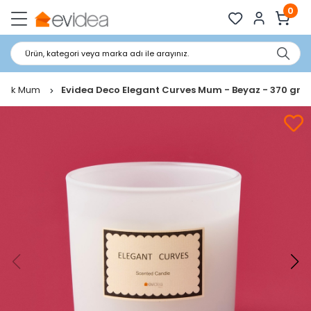
0
Ürün, kategori veya marka adı ile arayınız.
rdak Mum
Evidea Deco Elegant Curves Mum - Beyaz - 370 gr