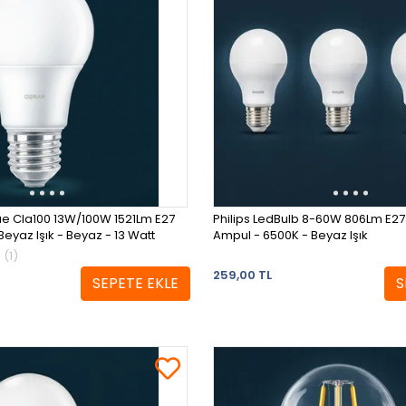
e Cla100 13W/100W 1521Lm E27
Philips LedBulb 8-60W 806Lm E27
eyaz Işık - Beyaz - 13 Watt
Ampul - 6500K - Beyaz Işık
(1)
259,00 TL
SEPETE EKLE
S