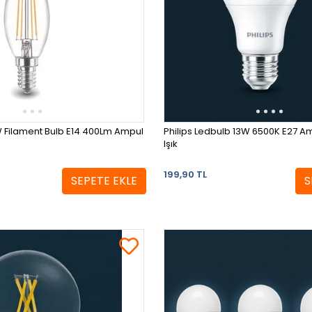
 Filament Bulb E14 400Lm Ampul
Philips Ledbulb 13W 6500K E27 A
Işık
199,90 TL
SEPETE EKLE
S