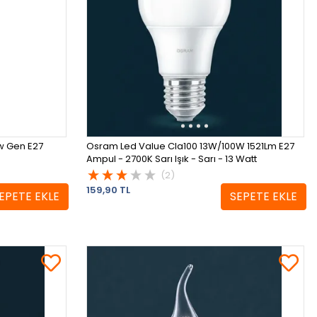
w Gen E27
Osram Led Value Cla100 13W/100W 1521Lm E27
Ampul - 2700K Sarı Işık - Sarı - 13 Watt
(2)
159,90 TL
EPETE EKLE
SEPETE EKLE