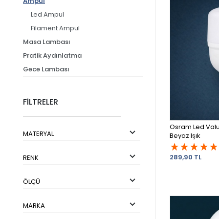
Ampul
Led Ampul
Filament Ampul
Masa Lambası
Pratik Aydınlatma
Gece Lambası
FİLTRELER
Osram Led Val
MATERYAL
Beyaz Işık
289,90 TL
RENK
ÖLÇÜ
MARKA