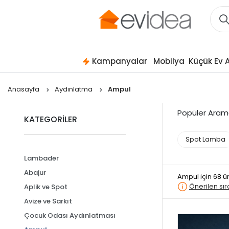
Kampanyalar
Mobilya
Küçük Ev A
Anasayfa
Aydınlatma
Ampul
Popüler Aram
KATEGORİLER
Spot Lamba
Lambader
Abajur
Ampul
için 68 
Önerilen sı
Aplik ve Spot
Avize ve Sarkıt
Çocuk Odası Aydınlatması