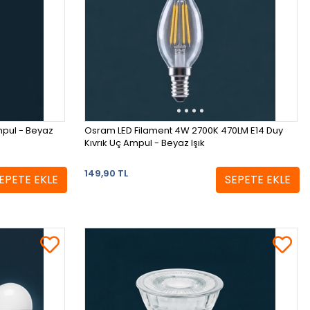
mpul - Beyaz
Osram LED Filament 4W 2700K 470LM E14 Duy
Kıvrık Uç Ampul - Beyaz Işık
149,90 TL
EPETE EKLE
SEPETE EKLE