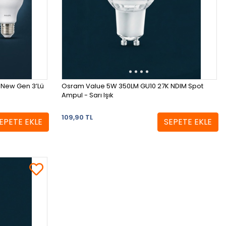
 New Gen 3’Lü
Osram Value 5W 350LM GU10 27K NDIM Spot
Ampul - Sarı Işık
109,90 TL
EPETE EKLE
SEPETE EKLE