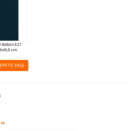
0 806Lm E27
 6x10,5 cm
EPETE EKLE
3