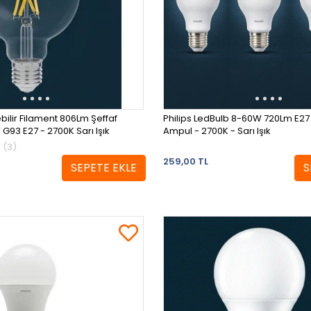
ebilir Filament 806Lm Şeffaf
Philips LedBulb 8-60W 720Lm E27
G93 E27 - 2700K Sarı Işık
Ampul - 2700K - Sarı Işık
(3)
259,00 TL
SEPETE EKLE
S