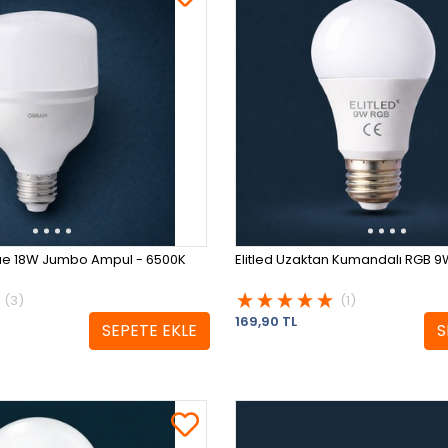
ue 18W Jumbo Ampul - 6500K
Elitled Uzaktan Kumandalı RGB 
(3)
(1)
169,90 TL
SEPETE EKLE
S