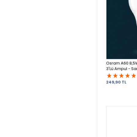
Osram A60 8,5W
3'Lü Ampul - Sarı
249,90 TL