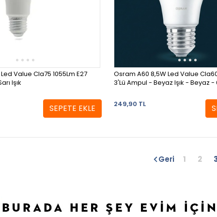
Led Value Cla75 1055Lm E27
Osram A60 8,5W Led Value Cla6
rı Işık
3'Lü Ampul - Beyaz Işık - Beyaz -
249,90 TL
SEPETE EKLE
S
Geri
1
2