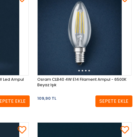
9W Led Ampul
Osram CLB40 4W E14 Filament Ampul - 6500K
Beyaz Işık
109,90 TL
EPETE EKLE
SEPETE EKLE