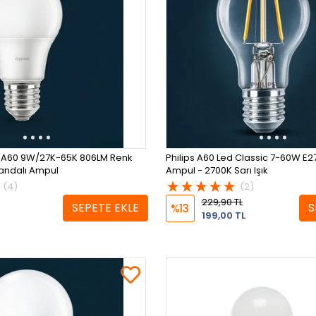
 A60 9W/27K-65K 806LM Renk
Philips A60 Led Classic 7-60W E
andalı Ampul
Ampul - 2700K Sarı Işık
(4)
(2)
229,90 TL
SEPETE EKLE
S
%13
199,00 TL