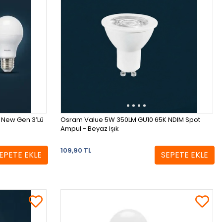
 New Gen 3’Lü
Osram Value 5W 350LM GU10 65K NDIM Spot
Ampul - Beyaz Işık
109,90 TL
EPETE EKLE
SEPETE EKLE