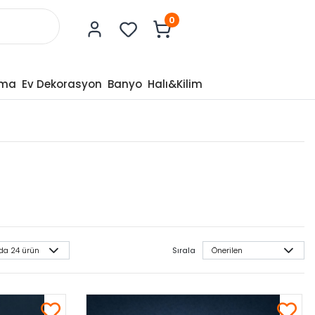
0
tma
Ev Dekorasyon
Banyo
Halı&Kilim
Sırala