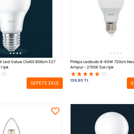
 Led Value Cla60 806Lm E27
Philips Ledbulb 8-60W 720Lm Ne
 Işık
Ampul - 2700K Sarı Işık
(1)
(1)
139,90 TL
SEPETE EKLE
S