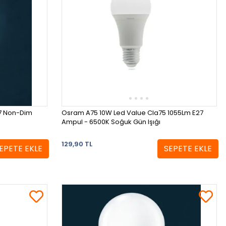
27 Non-Dim
Osram A75 10W Led Value Cla75 1055Lm E27
Ampul - 6500K Soğuk Gün Işığı
129,90 TL
EPETE EKLE
SEPETE EKLE