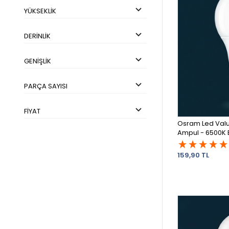
YÜKSEKLIK
DERINLIK
GENIŞLIK
PARÇA SAYISI
FIYAT
Osram Led Valu
Ampul - 6500K B
159,90 TL