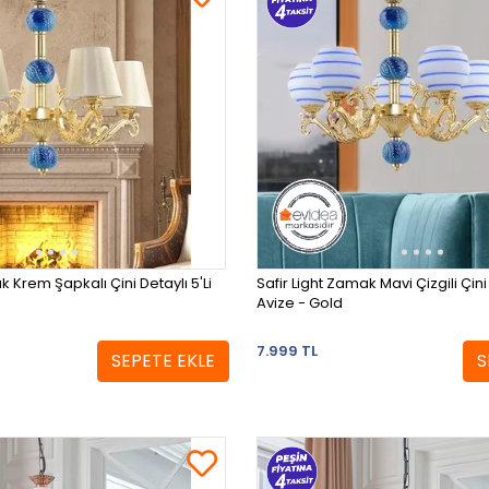
k Krem Şapkalı Çini Detaylı 5'Li
Safir Light Zamak Mavi Çizgili Çini 
Avize - Gold
7.999 TL
SEPETE EKLE
S