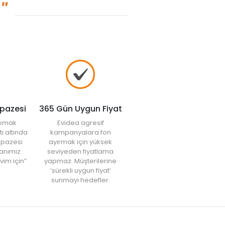
lpazesi
365 Gün Uygun Fiyat
yapmak
Evidea agresif
tı altında
kampanyalara fon
elpazesi
ayırmak için yüksek
anımız
seviyeden fiyatlama
vim için”
yapmaz. Müşterilerine
‘sürekli uygun fiyat’
sunmayı hedefler.