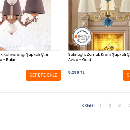
ak Kahverengi Şapkalı Çini
Safir Light Zamak Krem Şapkalı Çin
e - Bakır
Avize - Gold
5.299 TL
SEPETE EKLE
S
Geri
1
2
3