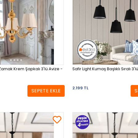
a Zamak Krem Şapkalı 3'lü Avize -
Safir Light Kumaş Başlıklı Sıralı 3'
2.199 TL
SEPETE EKLE
S