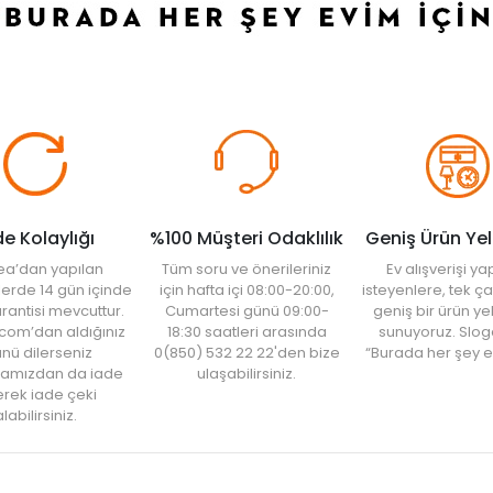
de Kolaylığı
%100 Müşteri Odaklılık
Geniş Ürün Ye
ea’dan yapılan
Tüm soru ve önerileriniz
Ev alışverişi 
şlerde 14 gün içinde
için hafta içi 08:00-20:00,
isteyenlere, tek ça
rantisi mevcuttur.
Cumartesi günü 09:00-
geniş bir ürün y
com’dan aldığınız
18:30 saatleri arasında
sunuyoruz. Slog
nü dilerseniz
0(850) 532 22 22'den bize
“Burada her şey e
amızdan da iade
ulaşabilirsiniz.
rek iade çeki
labilirsiniz.