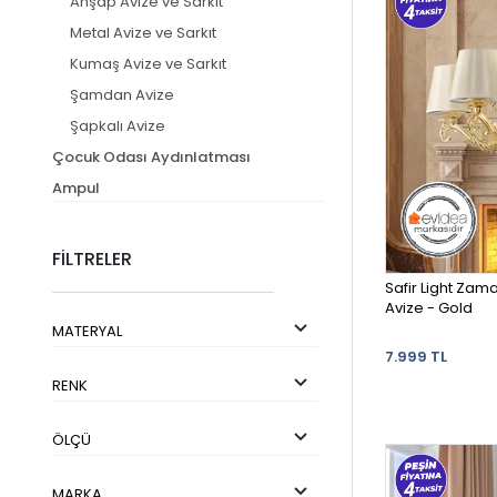
Ahşap Avize ve Sarkıt
Metal Avize ve Sarkıt
Kumaş Avize ve Sarkıt
Şamdan Avize
Şapkalı Avize
Çocuk Odası Aydınlatması
Ampul
Masa Lambası
Pratik Aydınlatma
FİLTRELER
Gece Lambası
Safir Light Zama
Avize - Gold
MATERYAL
7.999 TL
RENK
ÖLÇÜ
MARKA