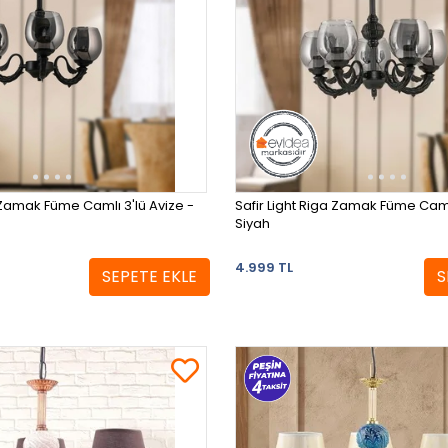
a Zamak Füme Camlı 3'lü Avize -
Safir Light Riga Zamak Füme Camlı
Siyah
4.999 TL
SEPETE EKLE
S