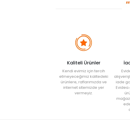
Kaliteli Ürünler
İa
Kendi evimiz için tercih
Evid
etmeyeceğimiz kalitedeki
alışveri
ürünlere, raflarımızda ve
iade ga
internet sitemizde yer
Evidea.
vermeyiz.
ürü
mağaz
ede
a