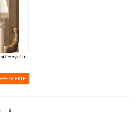
i Detaylı 3'Lü
EPETE EKLE
4
5