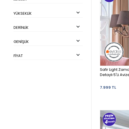
YÜKSEKLIK
DERINLIK
GENIŞLIK
FIYAT
Safir Light Zam
Detaylı 5'Li Aviz
7.999 TL