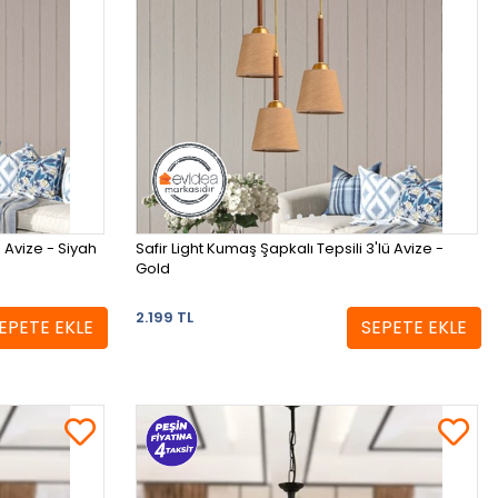
lü Avize - Siyah
Safir Light Kumaş Şapkalı Tepsili 3'lü Avize -
Gold
2.199 TL
EPETE EKLE
SEPETE EKLE