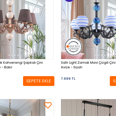
ak Kahverengi Şapkalı Çini
Safir Light Zamak Mavi Çizgili Çini 
e - Bakır
Avize - Siyah
7.999 TL
SEPETE EKLE
S