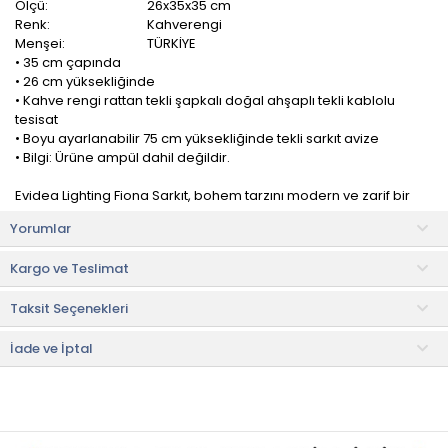
Ölçü:
26x35x35 cm
Renk:
Kahverengi
Menşei:
TÜRKİYE
• 35 cm çapında
• 26 cm yüksekliğinde
• Kahve rengi rattan tekli şapkalı doğal ahşaplı tekli kablolu
tesisat
• Boyu ayarlanabilir 75 cm yüksekliğinde tekli sarkıt avize
• Bilgi: Ürüne ampül dahil değildir.
Evidea Lighting Fiona Sarkıt, bohem tarzını modern ve zarif bir
şekilde yansıtan özel bir aydınlatma ürünüdür. Kendine özgü
Yorumlar
tasarımı ve dikkat çekici detaylarıyla iç mekanlarınıza sıcaklık ve
karakter katmayı hedefler.
Kargo ve Teslimat
Ürünün dikkat çekici tasarımı, odak noktası oluşturmanıza
Taksit Seçenekleri
yardımcı olurken, kumaşın dokusu ve renkleri ise sıcak bir
ambiyans yaratmanızı sağlar.
İade ve İptal
Kullanım ve Bakım Bilgileri
• Nemli bez ile temizlenebilir.
• Kimyasal maddeler ile silinmediği müddetçe kararma
yapmaz.