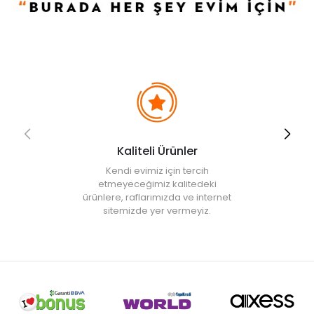
Kurulum
• Ürün monte olarak gönderilmektedir.
• Not:
Bu fiyat perakende satışlar için belirlenmiştir. Toplu alımlar
Evidea tarafından incelenecek ve uygun bulunmayan siparişler
iptal edilecektir.
Kaliteli Ürünler
Kendi evimiz için tercih
etmeyeceğimiz kalitedeki
ürünlere, raflarımızda ve internet
sitemizde yer vermeyiz.