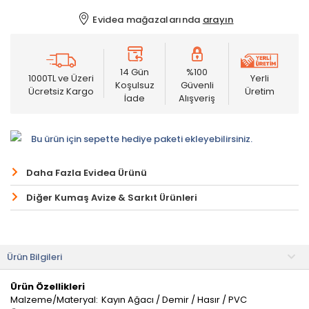
Evidea mağazalarında
arayın
14 Gün
%100
1000TL ve Üzeri
Yerli
Koşulsuz
Güvenli
Ücretsiz Kargo
Üretim
İade
Alışveriş
Bu ürün için sepette hediye paketi ekleyebilirsiniz.
Daha Fazla Evidea Ürünü
Diğer Kumaş Avize & Sarkıt Ürünleri
Ürün Bilgileri
Ürün Özellikleri
Malzeme/Materyal:
Kayın Ağacı / Demir / Hasır / PVC