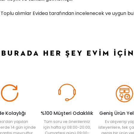
r. Toplu alımlar Evidea tarafından incelenecek ve uygun bul
de Kolaylığı
%100 Müşteri Odaklılık
Geniş Ürün Ye
ea’dan yapılan
Tüm soru ve önerileriniz
Ev alışverişi 
şlerde 14 gün içinde
için hafta içi 08:00-20:00,
isteyenlere, tek ça
rantisi mevcuttur.
Cumartesi günü 09:00-
geniş bir ürün y