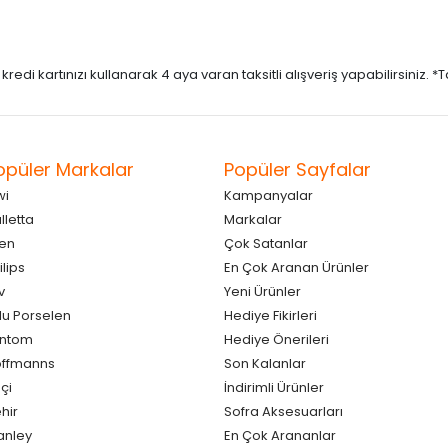
di kartınızı kullanarak 4 aya varan taksitli alışveriş yapabilirsiniz. *Taks
opüler Markalar
Popüler Sayfalar
wi
Kampanyalar
lletta
Markalar
en
Çok Satanlar
ilips
En Çok Aranan Ürünler
v
Yeni Ürünler
lu Porselen
Hediye Fikirleri
antom
Hediye Önerileri
ffmanns
Son Kalanlar
çi
İndirimli Ürünler
hir
Sofra Aksesuarları
anley
En Çok Arananlar