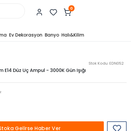
0
tma
Ev Dekorasyon
Banyo
Halı&Kilim
Stok Kodu:
EDN052
 E14 Düz Uç Ampul - 3000K Gün Işığı
z
Stoka Gelirse Haber Ver