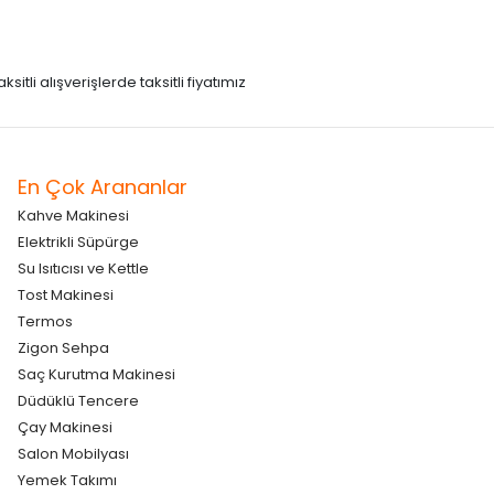
itli alışverişlerde taksitli fiyatımız
En Çok Arananlar
Kahve Makinesi
Elektrikli Süpürge
Su Isıtıcısı ve Kettle
Tost Makinesi
Termos
Zigon Sehpa
Saç Kurutma Makinesi
Düdüklü Tencere
Çay Makinesi
Salon Mobilyası
Yemek Takımı