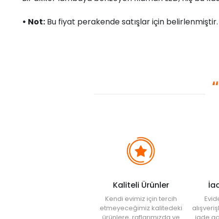
• Not:
Bu fiyat perakende satışlar için belirlenmişti
Kaliteli Ürünler
İa
Kendi evimiz için tercih
Evid
etmeyeceğimiz kalitedeki
alışveri
ürünlere, raflarımızda ve
iade ga