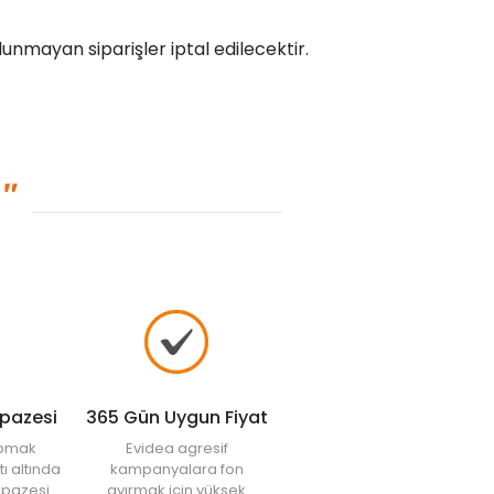
unmayan siparişler iptal edilecektir.
lpazesi
365 Gün Uygun Fiyat
yapmak
Evidea agresif
tı altında
kampanyalara fon
elpazesi
ayırmak için yüksek