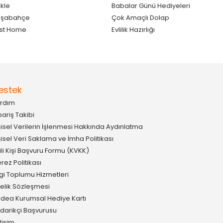
kle
Babalar Günü Hediyeleri
aşabahçe
Çok Amaçlı Dolap
st Home
Evlilik Hazırlığı
estek
rdım
pariş Takibi
şisel Verilerin İşlenmesi Hakkında Aydınlatma
şisel Veri Saklama ve İmha Politikası
gili Kişi Başvuru Formu (KVKK)
rez Politikası
lgi Toplumu Hizmetleri
elik Sözleşmesi
idea Kurumsal Hediye Kartı
darikçi Başvurusu
etişim