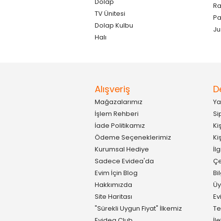
Dolap
Ra
TV Ünitesi
P
Dolap Kulbu
Ju
Halı
Alışveriş
D
Mağazalarımız
Ya
İşlem Rehberi
Si
İade Politikamız
Ki
Ödeme Seçeneklerimiz
Ki
Kurumsal Hediye
İl
Sadece Evidea'da
Çe
Evim İçin Blog
Bi
Hakkımızda
Üy
Site Haritası
Ev
"Sürekli Uygun Fiyat" İlkemiz
Te
Evidea Club
İl