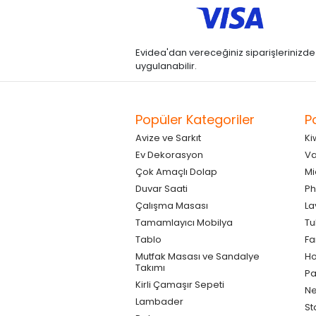
Evidea'dan vereceğiniz siparişlerinizde kre
uygulanabilir.
Popüler Kategoriler
P
Avize ve Sarkıt
Ki
Ev Dekorasyon
Va
Çok Amaçlı Dolap
Mi
Duvar Saati
Ph
Çalışma Masası
La
Tamamlayıcı Mobilya
Tu
Tablo
F
Mutfak Masası ve Sandalye
Ho
Takımı
Pa
Kirli Çamaşır Sepeti
Ne
Lambader
St