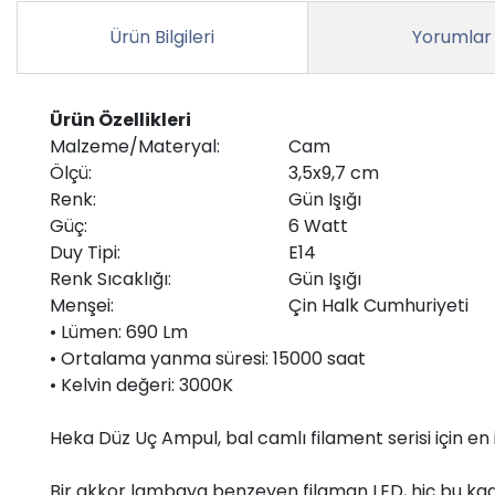
Ürün Bilgileri
Yorumlar
Ürün Özellikleri
Malzeme/Materyal:
Cam
Ölçü:
3,5x9,7 cm
Renk:
Gün Işığı
Güç:
6 Watt
Duy Tipi:
E14
Renk Sıcaklığı:
Gün Işığı
Menşei:
Çin Halk Cumhuriyeti
• Lümen: 690 Lm
• Ortalama yanma süresi: 15000 saat
• Kelvin değeri: 3000K
Heka Düz Uç Ampul, bal camlı filament serisi için en iyi
Bir akkor lambaya benzeyen filaman LED, hiç bu kadar