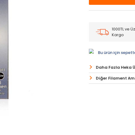
1000TL ve Üz
Kargo
Bu ürün için sepett
Daha Fazla Heka 
Diğer Filament Amp