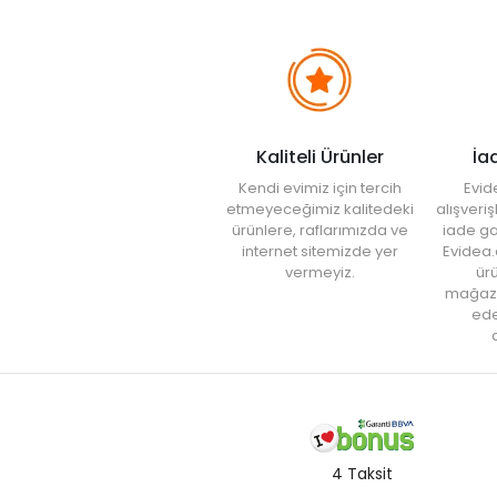
Kaliteli Ürünler
İa
Kendi evimiz için tercih
Evid
etmeyeceğimiz kalitedeki
alışveri
ürünlere, raflarımızda ve
iade ga
internet sitemizde yer
Evidea.
vermeyiz.
ürü
mağaz
ede
a
4 Taksit