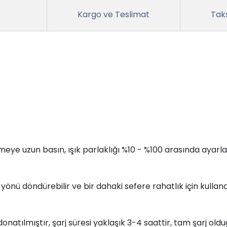
Kargo ve Teslimat
Taks
 uzun basın, ışık parlaklığı %10 - %100 arasında ayarlanab
 yönü döndürebilir ve bir dahaki sefere rahatlık için kulla
donatılmıştır, şarj süresi yaklaşık 3-4 saattir, tam şarj o