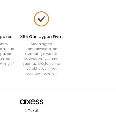
lpazesi
365 Gün Uygun Fiyat
yapmak
Evidea agresif
tı altında
kampanyalara fon
elpazesi
ayırmak için yüksek
anımız
seviyeden fiyatlama
vim için”
yapmaz. Müşterilerine
‘sürekli uygun fiyat’
sunmayı hedefler.
4 Taksit