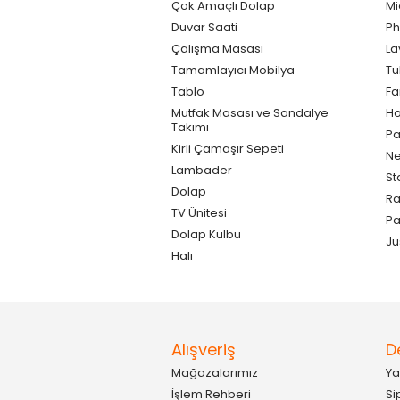
Çok Amaçlı Dolap
Mi
Duvar Saati
Ph
Çalışma Masası
La
Tamamlayıcı Mobilya
Tu
Tablo
F
Mutfak Masası ve Sandalye
Ho
Takımı
Pa
Kirli Çamaşır Sepeti
Ne
Lambader
St
Dolap
Ra
TV Ünitesi
P
Dolap Kulbu
Ju
Halı
Alışveriş
D
Mağazalarımız
Ya
İşlem Rehberi
Si