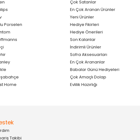
en
Çok Satanlar
ilips
En Çok Aranan Ürünler
v
Yeni Ürünler
lu Porselen
Hediye Fikirleri
antom
Hediye Önerileri
ffmanns
Son Kalanlar
çi
İndirimli Ürünler
hir
Sofra Aksesuarları
anley
En Çok Arananlar
kle
Babalar Günü Hediyeleri
aşabahçe
Çok Amaçlı Dolap
st Home
Evlilik Hazırlığı
estek
rdım
pariş Takibi