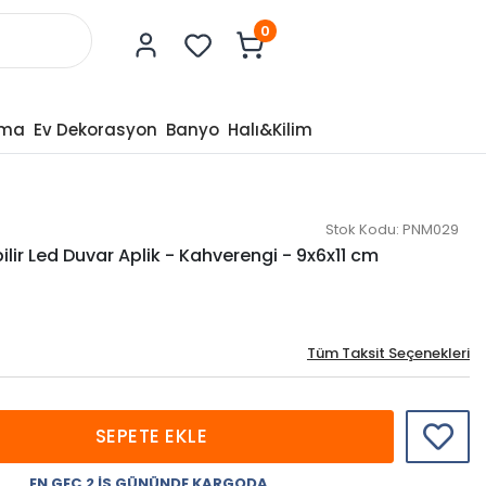
0
tma
Ev Dekorasyon
Banyo
Halı&Kilim
Stok Kodu:
PNM029
bilir Led Duvar Aplik - Kahverengi - 9x6x11 cm
Tüm Taksit Seçenekleri
SEPETE EKLE
EN GEÇ 2 İŞ GÜNÜNDE KARGODA