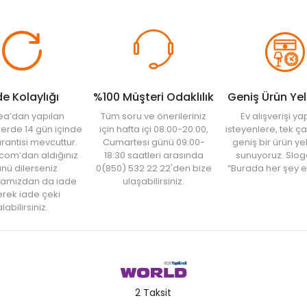
de Kolaylığı
%100 Müşteri Odaklılık
Geniş Ürün Ye
ea’dan yapılan
Tüm soru ve önerileriniz
Ev alışverişi 
şlerde 14 gün içinde
için hafta içi 08:00-20:00,
isteyenlere, tek ça
rantisi mevcuttur.
Cumartesi günü 09:00-
geniş bir ürün y
com’dan aldığınız
18:30 saatleri arasında
sunuyoruz. Slog
nü dilerseniz
0(850) 532 22 22'den bize
“Burada her şey e
amızdan da iade
ulaşabilirsiniz.
rek iade çeki
labilirsiniz.
2 Taksit