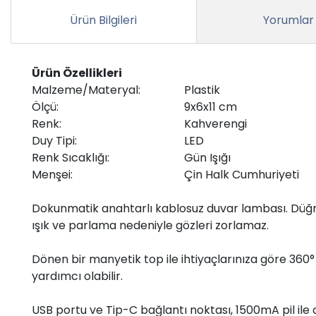
Ürün Bilgileri
Yorumlar
Ürün Özellikleri
Malzeme/Materyal:
Plastik
Ölçü:
9x6x11 cm
Renk:
Kahverengi
Duy Tipi:
LED
Renk Sıcaklığı:
Gün Işığı
Menşei:
Çin Halk Cumhuriyeti
Dokunmatik anahtarlı kablosuz duvar lambası. Düğmeye
ışık ve parlama nedeniyle gözleri zorlamaz.
Dönen bir manyetik top ile ihtiyaçlarınıza göre 360°
yardımcı olabilir.
USB portu ve Tip-C bağlantı noktası, 1500mA pil ile 