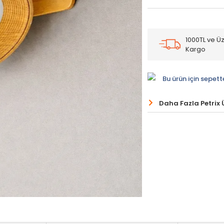
1000TL ve Üz
Kargo
Bu ürün için sepett
Daha Fazla Petrix