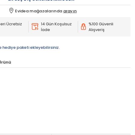
Evidea mağazalarında
arayın
eri Ücretsiz
14 Gün Koşulsuz
%100 Güvenli
İade
Alışveriş
e hediye paketi ekleyebilirsiniz.
 Ürünü