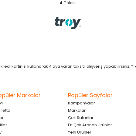
4 Taksit
di kartınızı kullanarak 4 aya varan taksitli alışveriş yapabilirsiniz. *Taks
opüler Markalar
Popüler Sayfalar
wi
Kampanyalar
lletta
Markalar
en
Çok Satanlar
ilips
En Çok Aranan Ürünler
v
Yeni Ürünler