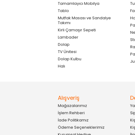
Tamamlayıcı Mobilya
Tu
Tablo
F
Mutfak Masası ve Sandalye
Ho
Takımı
Pa
Kirli Çamaşır Sepeti
Ne
Lambader
St
Dolap
Ra
TV Ünitesi
P
Dolap Kulbu
Ju
Halı
Alışveriş
D
Mağazalarımız
Ya
İşlem Rehberi
Si
İade Politikamız
Ki
Ödeme Seçeneklerimiz
Ki
Kurumsal Hediye
İl