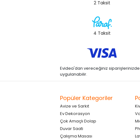
2 Taksit
4 Taksit
Evidea'dan vereceğiniz siparişlerinizde kre
uygulanabilir.
Popüler Kategoriler
P
Avize ve Sarkıt
Ki
Ev Dekorasyon
Va
Çok Amaçlı Dolap
Mi
Duvar Saati
Ph
Çalışma Masası
La