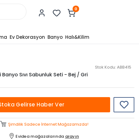
0
tma
Ev Dekorasyon
Banyo
Halı&Kilim
Stok Kodu:
ABB415
 Banyo Sıvı Sabunluk Seti - Bej / Gri
Stoka Gelirse Haber Ver
Şimdilik Sadece İnternet Mağazamızda!
Evidea mağazalarında
arayın