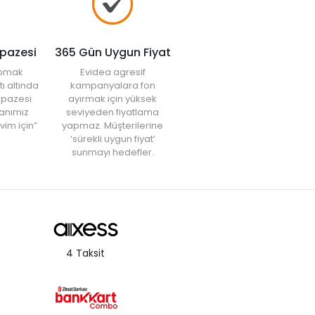
lpazesi
365 Gün Uygun Fiyat
yapmak
Evidea agresif
tı altında
kampanyalara fon
elpazesi
ayırmak için yüksek
anımız
seviyeden fiyatlama
vim için”
yapmaz. Müşterilerine
‘sürekli uygun fiyat’
sunmayı hedefler.
4 Taksit