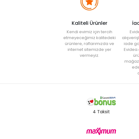
Kaliteli Ürünler
İa
Kendi evimiz için tercih
Evid
etmeyeceğimiz kalitedeki
alışveri
ürünlere, raflarımızda ve
iade ga
internet sitemizde yer
Evidea.
vermeyiz.
ürü
mağaz
ede
a
4 Taksit