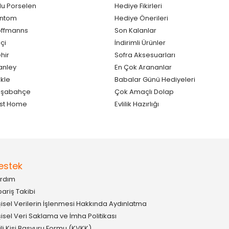
lu Porselen
Hediye Fikirleri
antom
Hediye Önerileri
ffmanns
Son Kalanlar
çi
İndirimli Ürünler
hir
Sofra Aksesuarları
anley
En Çok Arananlar
kle
Babalar Günü Hediyeleri
aşabahçe
Çok Amaçlı Dolap
st Home
Evlilik Hazırlığı
estek
rdım
pariş Takibi
şisel Verilerin İşlenmesi Hakkında Aydınlatma
şisel Veri Saklama ve İmha Politikası
gili Kişi Başvuru Formu (KVKK)