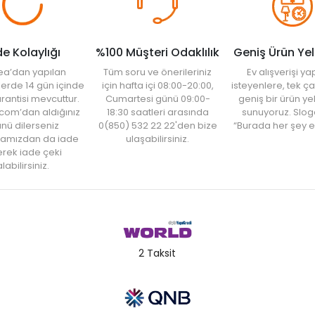
de Kolaylığı
%100 Müşteri Odaklılık
Geniş Ürün Ye
ea’dan yapılan
Tüm soru ve önerileriniz
Ev alışverişi 
şlerde 14 gün içinde
için hafta içi 08:00-20:00,
isteyenlere, tek ça
rantisi mevcuttur.
Cumartesi günü 09:00-
geniş bir ürün y
com’dan aldığınız
18:30 saatleri arasında
sunuyoruz. Slog
nü dilerseniz
0(850) 532 22 22'den bize
“Burada her şey e
amızdan da iade
ulaşabilirsiniz.
rek iade çeki
labilirsiniz.
2 Taksit