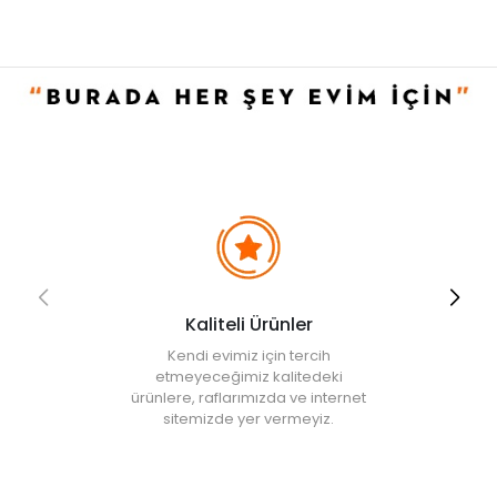
• Düşük ısıda makinede kurutma yapılabilir.
• Not:
Bu fiyat perakende satışlar için belirlenmiştir. Toplu alımlar
Evidea tarafından incelenecek ve uygun bulunmayan siparişler
iptal edilecektir.
Kaliteli Ürünler
Kendi evimiz için tercih
etmeyeceğimiz kalitedeki
ürünlere, raflarımızda ve internet
sitemizde yer vermeyiz.