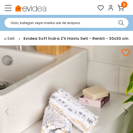
0
Ürün, kategori veya marka adı ile arayınız.
vlu Seti
Evidea Soft İndra 2'li Havlu Seti - Renkli - 30x30 cm