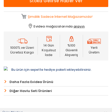
Stoka Gelirse Haber Ver
Şimdilik Sadece İnternet Mağazamızda!
Evidea mağazalarında
arayın
14 Gün
%100
1000TL ve Üzeri
Yerli
Koşulsuz
Güvenli
Ücretsiz Kargo
Üretim
İade
Alışveriş
Bu ürün için sepette hediye paketi ekleyebilirsiniz.
Daha Fazla Evidea Ürünü
Diğer Havlu Seti Ürünleri