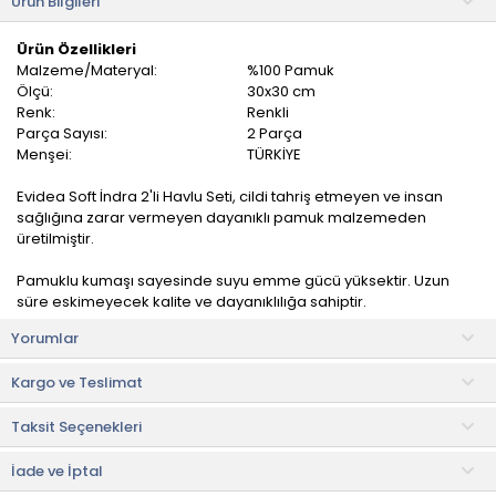
Ürün Bilgileri
Ürün Özellikleri
Malzeme/Materyal:
%100 Pamuk
Ölçü:
30x30 cm
Renk:
Renkli
Parça Sayısı:
2 Parça
Menşei:
TÜRKİYE
Evidea Soft İndra 2'li Havlu Seti, cildi tahriş etmeyen ve insan
sağlığına zarar vermeyen dayanıklı pamuk malzemeden
üretilmiştir.
Pamuklu kumaşı sayesinde suyu emme gücü yüksektir. Uzun
süre eskimeyecek kalite ve dayanıklılığa sahiptir.
Yorumlar
Ürün İçeriği
• 2 adet havlu: 30x30 cm
Kargo ve Teslimat
Kullanım ve Bakım Bilgileri
Taksit Seçenekleri
• 40 °C'de yıkayınız.
• Orta sıcaklıkta ütüleyiniz.
• Beyazlatıcı kullanmayınız.
İade ve İptal
• Kuru temizleme yapmayınız.