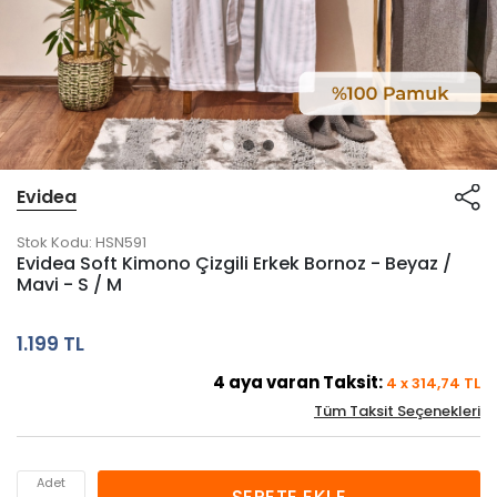
Evidea
Stok Kodu:
HSN591
Evidea Soft Kimono Çizgili Erkek Bornoz - Beyaz /
Mavi - S / M
1.199 TL
4
aya varan Taksit:
4
x
314,74
TL
Tüm Taksit Seçenekleri
Adet