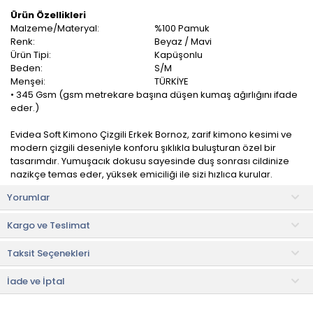
Ürün Özellikleri
Malzeme/Materyal:
%100 Pamuk
Renk:
Beyaz / Mavi
Ürün Tipi:
Kapüşonlu
Beden:
S/M
Menşei:
TÜRKİYE
• 345 Gsm (gsm metrekare başına düşen kumaş ağırlığını ifade
eder.)
Evidea Soft Kimono Çizgili Erkek Bornoz, zarif kimono kesimi ve
modern çizgili deseniyle konforu şıklıkla buluşturan özel bir
tasarımdır. Yumuşacık dokusu sayesinde duş sonrası cildinize
nazikçe temas eder, yüksek emiciliği ile sizi hızlıca kurular.
Yorumlar
Nefes alabilen yapısıyla terlemeyi önler ve uzun süreli
kullanımlarda bile ferah bir his sağlar. Kimono tarzı geniş yakası,
Kargo ve Teslimat
bornoza modern bir hava katarken, dayanıklı dikişleri uzun
ömürlü kullanım imkânı verir. Ayarlanabilir kuşak detayı
Taksit Seçenekleri
sayesinde vücudunuza tam oturur ve rahat bir giyim deneyimi
sunar.
İade ve İptal
Sadece evde değil, spa, havuz veya tatil gibi farklı ortamlarda
da şık ve konforlu bir kullanım sunar. Hem fonksiyonel hem de