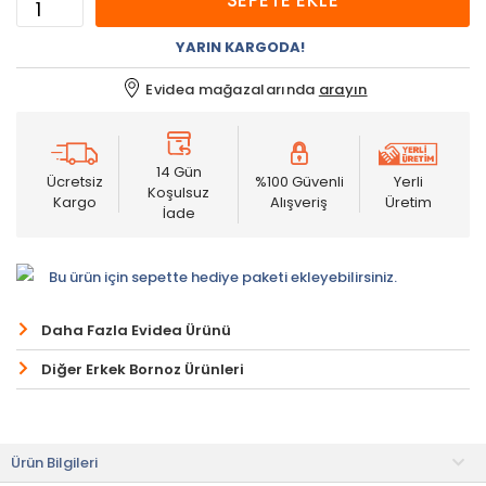
SEPETE EKLE
YARIN KARGODA!
Evidea mağazalarında
arayın
14 Gün
Ücretsiz
%100 Güvenli
Yerli
Koşulsuz
Kargo
Alışveriş
Üretim
İade
Bu ürün için sepette hediye paketi ekleyebilirsiniz.
Daha Fazla Evidea Ürünü
Diğer Erkek Bornoz Ürünleri
Ürün Bilgileri