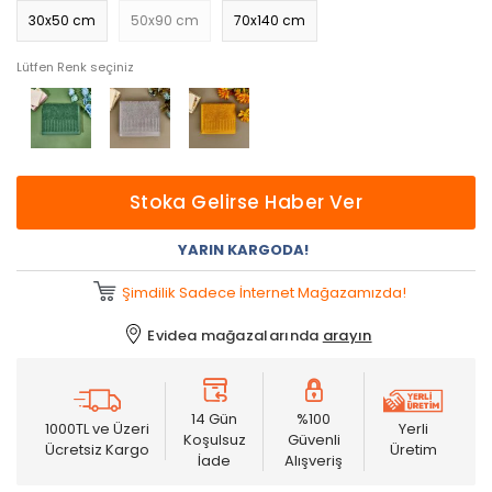
30x50 cm
50x90 cm
70x140 cm
Lütfen Renk seçiniz
Stoka Gelirse Haber Ver
YARIN KARGODA!
Şimdilik Sadece İnternet Mağazamızda!
Evidea mağazalarında
arayın
14 Gün
%100
1000TL ve Üzeri
Yerli
Koşulsuz
Güvenli
Ücretsiz Kargo
Üretim
İade
Alışveriş