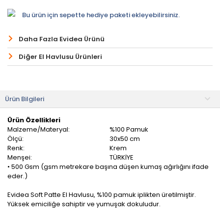
Bu ürün için sepette hediye paketi ekleyebilirsiniz.
Daha Fazla Evidea Ürünü
Diğer El Havlusu Ürünleri
Ürün Bilgileri
Ürün Özellikleri
Malzeme/Materyal:
%100 Pamuk
Ölçü:
30x50 cm
Renk:
Krem
Menşei:
TÜRKİYE
• 500 Gsm (gsm metrekare başına düşen kumaş ağırlığını ifade
eder.)
Evidea Soft Patte El Havlusu, %100 pamuk iplikten üretilmiştir.
Yüksek emiciliğe sahiptir ve yumuşak dokuludur.