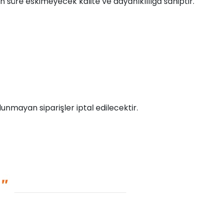
 süre eskimeyecek kalite ve dayanıklılığa sahiptir.
unmayan siparişler iptal edilecektir.