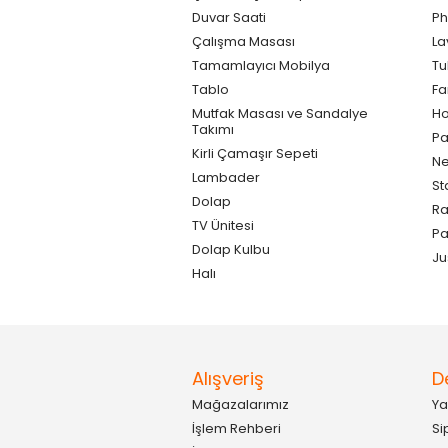
Duvar Saati
Ph
Çalışma Masası
La
Tamamlayıcı Mobilya
Tu
Tablo
F
Mutfak Masası ve Sandalye
Ho
Takımı
Pa
Kirli Çamaşır Sepeti
Ne
Lambader
St
Dolap
Ra
TV Ünitesi
P
Dolap Kulbu
Ju
Halı
Alışveriş
D
Mağazalarımız
Ya
İşlem Rehberi
Si