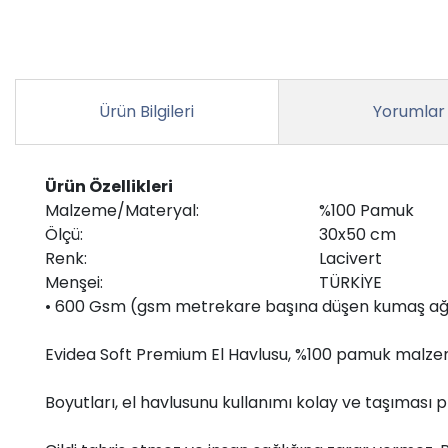
Ürün Bilgileri
Yorumlar
Ürün Özellikleri
Malzeme/Materyal:
%100 Pamuk
Ölçü:
30x50 cm
Renk:
Lacivert
Menşei:
TÜRKİYE
• 600 Gsm (gsm metrekare başına düşen kumaş ağırl
Evidea Soft Premium El Havlusu, %100 pamuk malzeme
Boyutları, el havlusunu kullanımı kolay ve taşıması pra