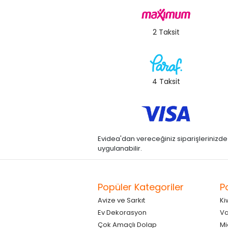
2 Taksit
4 Taksit
Evidea'dan vereceğiniz siparişlerinizde kre
uygulanabilir.
Popüler Kategoriler
P
Avize ve Sarkıt
Ki
Ev Dekorasyon
Va
Çok Amaçlı Dolap
Mi