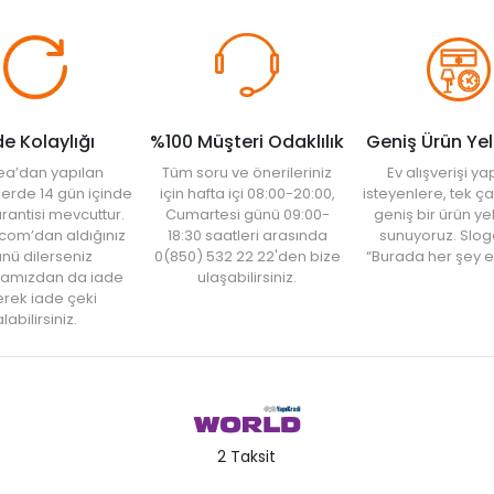
de Kolaylığı
%100 Müşteri Odaklılık
Geniş Ürün Ye
ea’dan yapılan
Tüm soru ve önerileriniz
Ev alışverişi 
şlerde 14 gün içinde
için hafta içi 08:00-20:00,
isteyenlere, tek ça
rantisi mevcuttur.
Cumartesi günü 09:00-
geniş bir ürün y
com’dan aldığınız
18:30 saatleri arasında
sunuyoruz. Slog
nü dilerseniz
0(850) 532 22 22'den bize
“Burada her şey e
amızdan da iade
ulaşabilirsiniz.
rek iade çeki
labilirsiniz.
2 Taksit