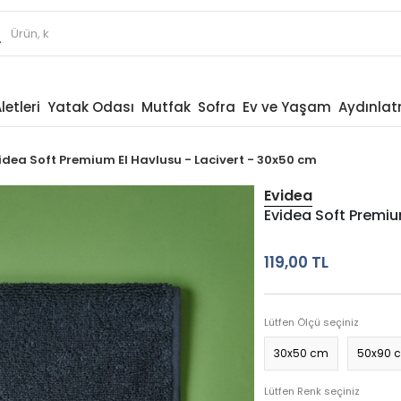
letleri
Yatak Odası
Mutfak
Sofra
Ev ve Yaşam
Aydınla
idea Soft Premium El Havlusu - Lacivert - 30x50 cm
Evidea
Evidea Soft Premiu
119,00 TL
Lütfen Ölçü seçiniz
30x50 cm
50x90 
Lütfen Renk seçiniz