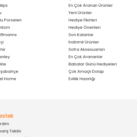
ilips
En Çok Aranan Ürünler
v
Yeni Ürünler
lu Porselen
Hediye Fikirleri
antom
Hediye Önerileri
ffmanns
Son Kalanlar
çi
İndirimli Ürünler
hir
Sofra Aksesuarları
anley
En Çok Arananlar
kle
Babalar Günü Hediyeleri
aşabahçe
Çok Amaçlı Dolap
st Home
Evlilik Hazırlığı
estek
rdım
pariş Takibi