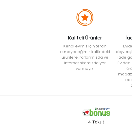
Kaliteli Ürünler
İa
Kendi evimiz için tercih
Evid
etmeyeceğimiz kalitedeki
alışveri
ürünlere, raflarımızda ve
iade ga
internet sitemizde yer
Evidea.
vermeyiz.
ürü
mağaz
ede
a
4 Taksit