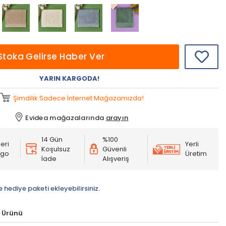
Stoka Gelirse Haber Ver
YARIN KARGODA!
Şimdilik Sadece İnternet Mağazamızda!
Evidea mağazalarında
arayın
14 Gün
%100
eri
Yerli
Koşulsuz
Güvenli
rgo
Üretim
İade
Alışveriş
e hediye paketi ekleyebilirsiniz.
 Ürünü