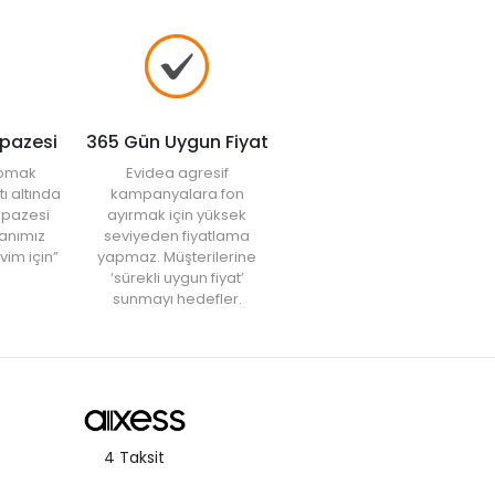
lpazesi
365 Gün Uygun Fiyat
yapmak
Evidea agresif
tı altında
kampanyalara fon
elpazesi
ayırmak için yüksek
anımız
seviyeden fiyatlama
vim için”
yapmaz. Müşterilerine
‘sürekli uygun fiyat’
sunmayı hedefler.
4 Taksit