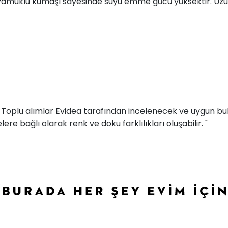
 Pamuklu kumaşı sayesinde suyu emme gücü yüksektir. Uzun
r. Toplu alımlar Evidea tarafından incelenecek ve uygun bul
ere bağlı olarak renk ve doku farklılıkları oluşabilir. "