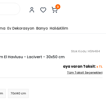
0
tma
Ev Dekorasyon
Banyo
Halı&Kilim
Stok Kodu:
HSN484
m El Havlusu - Lacivert - 30x50 cm
aya varan Taksit:
x
TL
Tüm Taksit Seçenekleri
cm
70x140 cm