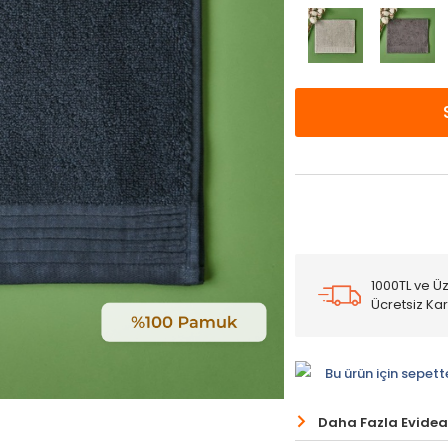
1000TL ve Üz
Ücretsiz Ka
Bu ürün için sepett
Daha Fazla Evidea