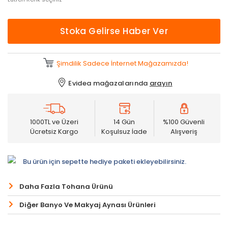
Stoka Gelirse Haber Ver
Şimdilik Sadece İnternet Mağazamızda!
Evidea mağazalarında
arayın
1000TL ve Üzeri
14 Gün
%100 Güvenli
Ücretsiz Kargo
Koşulsuz İade
Alışveriş
Bu ürün için sepette hediye paketi ekleyebilirsiniz.
Daha Fazla Tohana Ürünü
Diğer Banyo Ve Makyaj Aynası Ürünleri