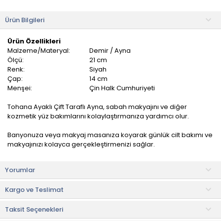
Ürün Bilgileri
Ürün Özellikleri
Malzeme/Materyal:
Demir / Ayna
Ölçü:
21 cm
Renk:
Siyah
Çap:
14 cm
Menşei:
Çin Halk Cumhuriyeti
Tohana Ayaklı Çift Taraflı Ayna, sabah makyajını ve diğer
kozmetik yüz bakımlarını kolaylaştırmanıza yardımcı olur.
Banyonuza veya makyaj masanıza koyarak günlük cilt bakımı ve
makyajınızı kolayca gerçekleştirmenizi sağlar.
Masaüstü tasarımıyla makyajınızı veya cilt bakımınızı kolayca
Yorumlar
yapmanıza olanak tanır. Yuvarlak şekli, yüz hatlarınızı daha iyi
görebilmenizi sağlar ve makyajınızın veya bakımınızın daha
Kargo ve Teslimat
hassas olmasını sağlar.
Taksit Seçenekleri
Kullanım ve Bakım Bilgileri
• Nemli bez ile temizlenebilir.