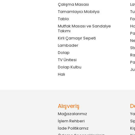
Çalışma Masası
La
Tamamlayıcı Mobilya
Tu
Tablo
F
Mutfak Masası ve Sandalye
Ho
Takımı
Pa
Kirli Çamaşır Sepeti
Ne
Lambader
St
Dolap
Ra
TV Ünitesi
P
Dolap Kulbu
Ju
Halı
Alışveriş
D
Mağazalarımız
Ya
İşlem Rehberi
Si
İade Politikamız
Ki