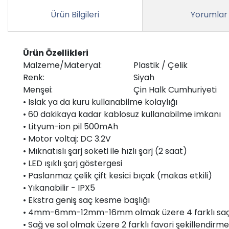
Ürün Bilgileri
Yorumlar
Ürün Özellikleri
Malzeme/Materyal:
Plastik / Çelik
Renk:
Siyah
Menşei:
Çin Halk Cumhuriyeti
• Islak ya da kuru kullanabilme kolaylığı
• 60 dakikaya kadar kablosuz kullanabilme imkanı
• Lityum-ion pil 500mAh
• Motor voltaj: DC 3.2V
• Mıknatıslı şarj soketi ile hızlı şarj (2 saat)
• LED ışıklı şarj göstergesi
• Paslanmaz çelik çift kesici bıçak (makas etkili)
• Yıkanabilir - IPX5
• Ekstra geniş saç kesme başlığı
• 4mm-6mm-12mm-16mm olmak üzere 4 farklı saç
• Sağ ve sol olmak üzere 2 farklı favori şekillendirme