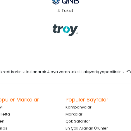
4 Taksit
di kartınızı kullanarak 4 aya varan taksitli alışveriş yapabilirsiniz. *Taks
opüler Markalar
Popüler Sayfalar
wi
Kampanyalar
lletta
Markalar
en
Çok Satanlar
ilips
En Çok Aranan Ürünler