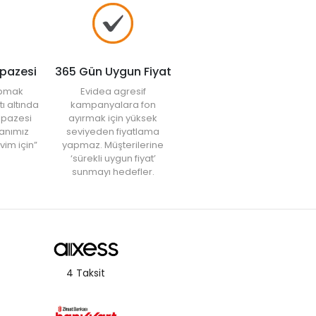
lpazesi
365 Gün Uygun Fiyat
yapmak
Evidea agresif
tı altında
kampanyalara fon
elpazesi
ayırmak için yüksek
anımız
seviyeden fiyatlama
vim için”
yapmaz. Müşterilerine
‘sürekli uygun fiyat’
sunmayı hedefler.
4 Taksit