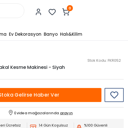
0
tma
Ev Dekorasyon
Banyo
Halı&Kilim
Stok Kodu:
FKR052
Sakal Kesme Makinesi - Siyah
Stoka Gelirse Haber Ver
Evidea mağazalarında
arayın
eri Ücretsiz
14 Gün Koşulsuz
%100 Güvenli