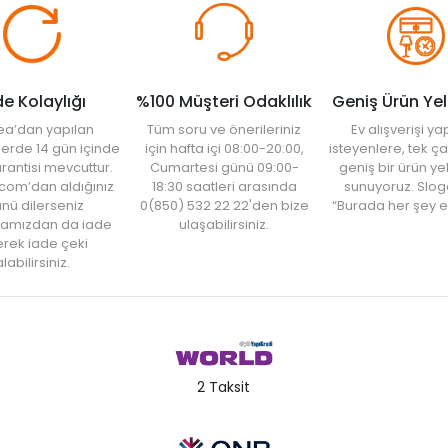
de Kolaylığı
%100 Müşteri Odaklılık
Geniş Ürün Ye
ea’dan yapılan
Tüm soru ve önerileriniz
Ev alışverişi 
şlerde 14 gün içinde
için hafta içi 08:00-20:00,
isteyenlere, tek ça
rantisi mevcuttur.
Cumartesi günü 09:00-
geniş bir ürün y
com’dan aldığınız
18:30 saatleri arasında
sunuyoruz. Slog
nü dilerseniz
0(850) 532 22 22'den bize
“Burada her şey e
amızdan da iade
ulaşabilirsiniz.
rek iade çeki
labilirsiniz.
2 Taksit