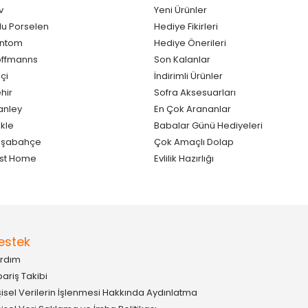
v
Yeni Ürünler
lu Porselen
Hediye Fikirleri
antom
Hediye Önerileri
ffmanns
Son Kalanlar
çi
İndirimli Ürünler
hir
Sofra Aksesuarları
anley
En Çok Arananlar
kle
Babalar Günü Hediyeleri
aşabahçe
Çok Amaçlı Dolap
st Home
Evlilik Hazırlığı
estek
rdım
pariş Takibi
şisel Verilerin İşlenmesi Hakkında Aydınlatma