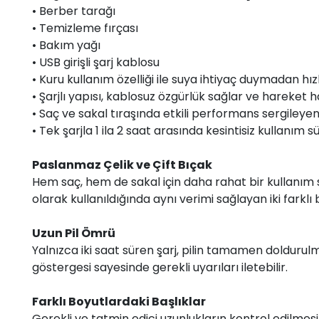
• Berber tarağı
• Temizleme fırçası
• Bakım yağı
• USB girişli şarj kablosu
• Kuru kullanım özelliği ile suya ihtiyaç duymadan hızl
• Şarjlı yapısı, kablosuz özgürlük sağlar ve hareket h
• Saç ve sakal tıraşında etkili performans sergileyen 
• Tek şarjla 1 ila 2 saat arasında kesintisiz kullanım sür
Paslanmaz Çelik ve Çift Bıçak
Hem saç, hem de sakal için daha rahat bir kullanım 
olarak kullanıldığında aynı verimi sağlayan iki farklı 
Uzun Pil Ömrü
Yalnızca iki saat süren şarj, pilin tamamen doldurulma
göstergesi sayesinde gerekli uyarıları iletebilir.
Farklı Boyutlardaki Başlıklar
Gerekli ve tatmin edici uzunlukların kontrol edilmesi 