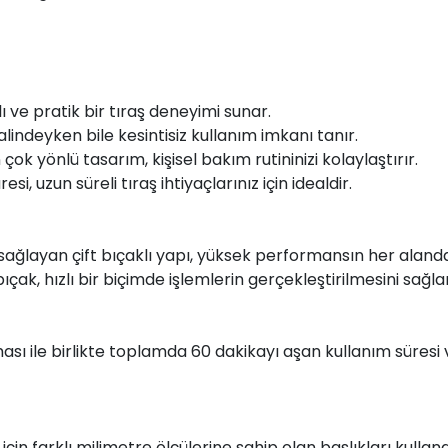
ı ve pratik bir tıraş deneyimi sunar.
alindeyken bile kesintisiz kullanım imkanı tanır.
çok yönlü tasarım, kişisel bakım rutininizi kolaylaştırır.
esi, uzun süreli tıraş ihtiyaçlarınız için idealdir.
sağlayan çift bıçaklı yapı, yüksek performansın her alanda
bıçak, hızlı bir biçimde işlemlerin gerçekleştirilmesini sağlar
sı ile birlikte toplamda 60 dakikayı aşan kullanım süresi ver
için farklı milimetre ölçülerine sahip olan başlıkları kullan