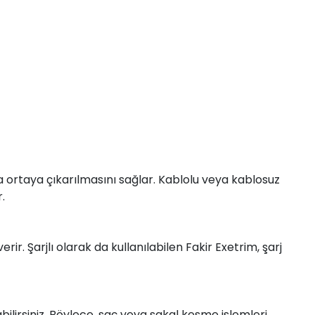
 ortaya çıkarılmasını sağlar. Kablolu veya kablosuz
.
ir. Şarjlı olarak da kullanılabilen Fakir Exetrim, şarj
abilirsiniz. Böylece, saç veya sakal kesme işlemleri