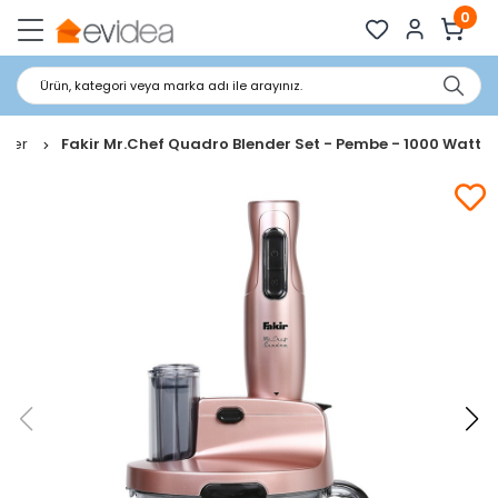
0
Ürün, kategori veya marka adı ile arayınız.
kser
Fakir Mr.Chef Quadro Blender Set - Pembe - 1000 Watt