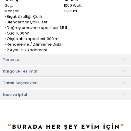
Güç:
1000 Watt
Menşei:
TÜRKİYE
• Bıçak özelliği: Çelik
• Blender tipi: Çoklu set
• Doğrayıcı hazne kapasitesi: 1,5 lt
• Güç: 1000 W
• Ölçü kabı kapasitesi: 900 ml
• Rendeleme / Dilimleme Diski
• 2 Ayarlı hız kademesi
• Turbo fonksiyonlu
Yorumlar
• Kaymaz taban
• Paslanmaz çelik mikser aparatı
Kargo ve Teslimat
Fakir Mr. Chef Quadro Blender Set
Taksit Seçenekleri
• Blender ile sos, mayonez, çorba ve bebek maması
hazırlayabilirsiniz.
• Çırpıcı aparatı ile krema, krem şanti, yumurta beyazı ve köpük
İade ve İptal
çırpabilir, böylece kendi tariflerinizi uygulayabilir ya da hazır
tatlıları pratik bir biçimde sofraya getirebilirsiniz.
• Havuç, salatalık, patates, kaşar peyniri gibi yiyecekleri
kullanacağınız tarife ya da sunuma uygun olarak rendelemeniz
ya da dilimlemeniz gerektiğinde çelik bıçaklı rendeleme ve
dilimleme aparatları işinizi kolaylaştırıyor.