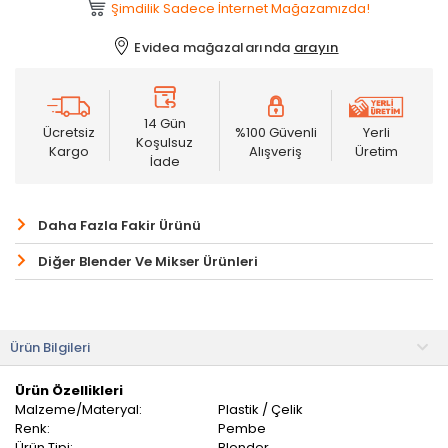
Şimdilik Sadece İnternet Mağazamızda!
Evidea mağazalarında
arayın
14 Gün
Ücretsiz
%100 Güvenli
Yerli
Koşulsuz
Kargo
Alışveriş
Üretim
İade
Daha Fazla Fakir Ürünü
Diğer Blender Ve Mikser Ürünleri
Ürün Bilgileri
Ürün Özellikleri
Malzeme/Materyal:
Plastik / Çelik
Renk:
Pembe
Ürün Tipi:
Blender