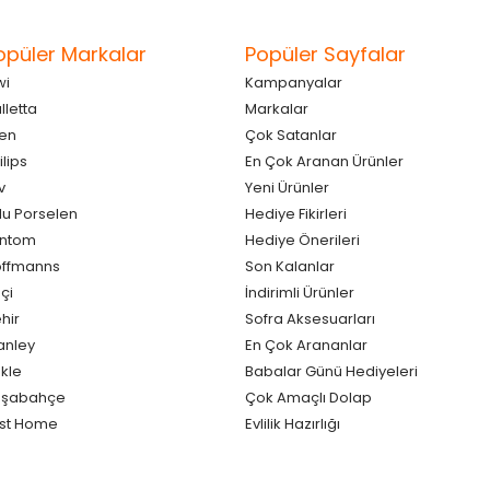
opüler Markalar
Popüler Sayfalar
wi
Kampanyalar
lletta
Markalar
en
Çok Satanlar
ilips
En Çok Aranan Ürünler
v
Yeni Ürünler
lu Porselen
Hediye Fikirleri
antom
Hediye Önerileri
ffmanns
Son Kalanlar
çi
İndirimli Ürünler
hir
Sofra Aksesuarları
anley
En Çok Arananlar
kle
Babalar Günü Hediyeleri
aşabahçe
Çok Amaçlı Dolap
st Home
Evlilik Hazırlığı