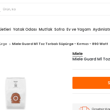
letleri
Yatak Odası
Mutfak
Sofra
Ev ve Yaşam
Aydınla
üpürge
Miele Guard M1 Toz Torbalı Süpürge - Kırmızı - 890 Watt
Miele
Miele Guard M1 Toz
Ücretsiz K