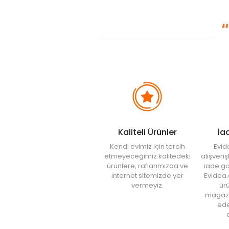
Kaliteli Ürünler
İa
Kendi evimiz için tercih
Evid
etmeyeceğimiz kalitedeki
alışveri
ürünlere, raflarımızda ve
iade ga
internet sitemizde yer
Evidea.
vermeyiz.
ürü
mağaz
ede
a