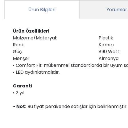
Ürün Bilgileri
Yorumlar
Ürün Özellikleri
Malzeme/Materyal:
Plastik
Renk:
Kırmızı
Güç:
890 Watt
Menşei:
Almanya
• Comfort Fit: mükemmel standartlarda bir uyum sa
• LED aydınlatmalıdır.
Garanti
• 2 yıl
• Not:
Bu fiyat perakende satışlar için belirlenmişti