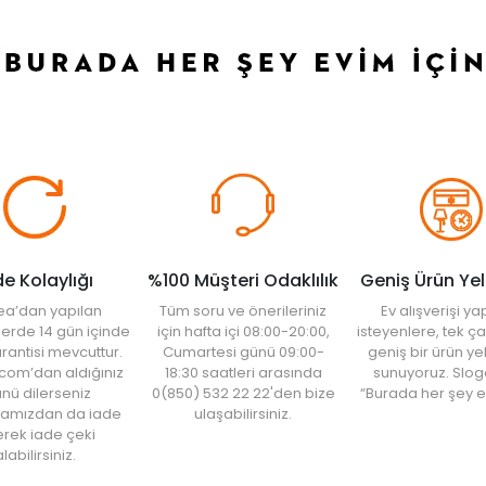
de Kolaylığı
%100 Müşteri Odaklılık
Geniş Ürün Ye
ea’dan yapılan
Tüm soru ve önerileriniz
Ev alışverişi 
şlerde 14 gün içinde
için hafta içi 08:00-20:00,
isteyenlere, tek ça
rantisi mevcuttur.
Cumartesi günü 09:00-
geniş bir ürün y
com’dan aldığınız
18:30 saatleri arasında
sunuyoruz. Slog
nü dilerseniz
0(850) 532 22 22'den bize
“Burada her şey e
amızdan da iade
ulaşabilirsiniz.
rek iade çeki
labilirsiniz.