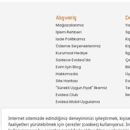
Alışveriş
D
Mağazalarımız
Ya
İşlem Rehberi
Si
İade Politikamız
Ki
Ödeme Seçeneklerimiz
Ki
Kurumsal Hediye
İl
Sadece Evidea'da
Çe
Evim İçin Blog
Bi
Hakkımızda
Üy
Site Haritası
Ev
"Sürekli Uygun Fiyat" İlkemiz
Te
Evidea Club
İl
Evidea Mobil Uygulama