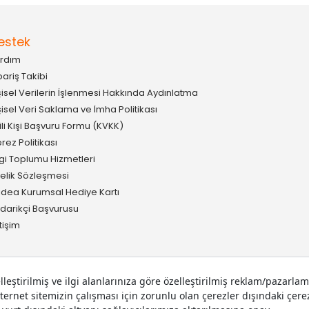
estek
rdım
pariş Takibi
şisel Verilerin İşlenmesi Hakkında Aydınlatma
şisel Veri Saklama ve İmha Politikası
gili Kişi Başvuru Formu (KVKK)
rez Politikası
lgi Toplumu Hizmetleri
elik Sözleşmesi
idea Kurumsal Hediye Kartı
darikçi Başvurusu
etişim