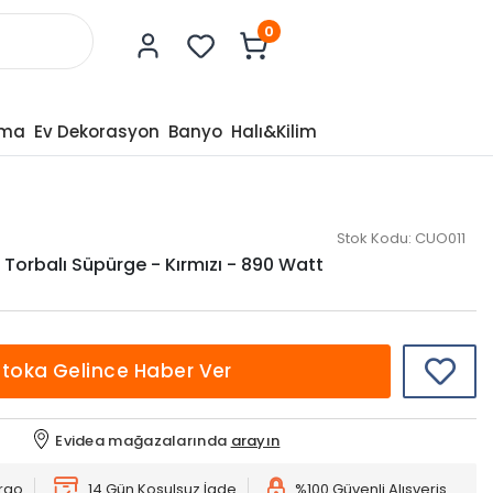
0
tma
Ev Dekorasyon
Banyo
Halı&Kilim
Stok Kodu:
CUO011
 Torbalı Süpürge - Kırmızı - 890 Watt
Stoka Gelince Haber Ver
Evidea mağazalarında
arayın
argo
14 Gün Koşulsuz İade
%100 Güvenli Alışveriş