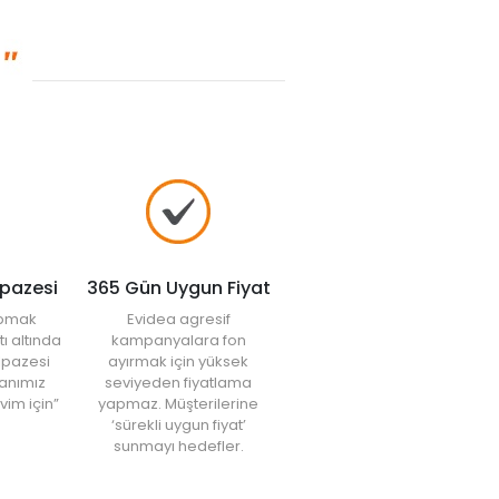
lpazesi
365 Gün Uygun Fiyat
yapmak
Evidea agresif
tı altında
kampanyalara fon
elpazesi
ayırmak için yüksek
anımız
seviyeden fiyatlama
vim için”
yapmaz. Müşterilerine
‘sürekli uygun fiyat’
sunmayı hedefler.