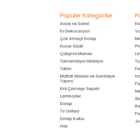
Popüler Kategoriler
P
Avize ve Sarkıt
Ki
Ev Dekorasyon
Va
Çok Amaçlı Dolap
Mi
Duvar Saati
Ph
Çalışma Masası
La
Tamamlayıcı Mobilya
Tu
Tablo
F
Mutfak Masası ve Sandalye
Ho
Takımı
Pa
Kirli Çamaşır Sepeti
Ne
Lambader
St
Dolap
Ra
TV Ünitesi
P
Dolap Kulbu
Ju
Halı