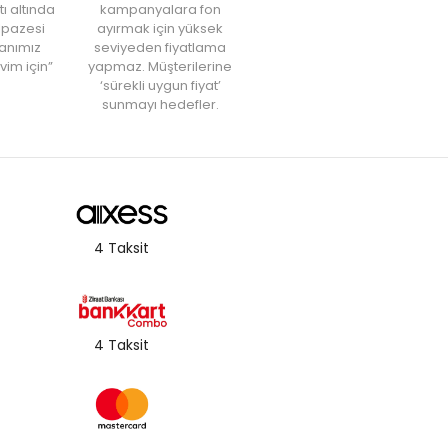
tı altında
kampanyalara fon
elpazesi
ayırmak için yüksek
anımız
seviyeden fiyatlama
vim için”
yapmaz. Müşterilerine
‘sürekli uygun fiyat’
sunmayı hedefler.
4 Taksit
4 Taksit