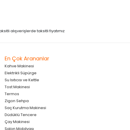
itli alışverişlerde taksitli fiyatımız
En Çok Arananlar
Kahve Makinesi
Elektrikli Süpürge
Su Isıtıcısı ve Kettle
Tost Makinesi
Termos
Zigon Sehpa
Saç Kurutma Makinesi
Düdüklü Tencere
Çay Makinesi
Salon Mobilyası