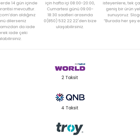
şlerde 14 gün içinde
için hafta içi 08:00-20:00,
isteyenlere, tek ça
rantisi mevcuttur.
Cumartesi günü 09:00-
geniş bir ürün y
com’dan aldığınız
18:30 saatleri arasında
sunuyoruz. Slog
nü dilerseniz
0(850) 532 22 22'den bize
“Burada her şey e
amızdan da iade
ulaşabilirsiniz.
rek iade çeki
labilirsiniz.
2 Taksit
4 Taksit