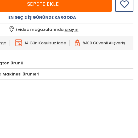
SEPETE EKLE
EN GEÇ 2 İŞ GÜNÜNDE KARGODA
Evidea mağazalarında
arayın
argo
14 Gün Koşulsuz İade
%100 Güvenli Alışveriş
gton Ürünü
 Makinesi Ürünleri