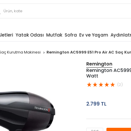
letleri
Yatak Odası
Mutfak
Sofra
Ev ve Yaşam
Aydınla
Saç Kurutma Makinesi
Remington AC5999 E51 Pro Air AC Saç Ku
Remington
Remington AC5999 E
Watt
(2)
2.799 TL