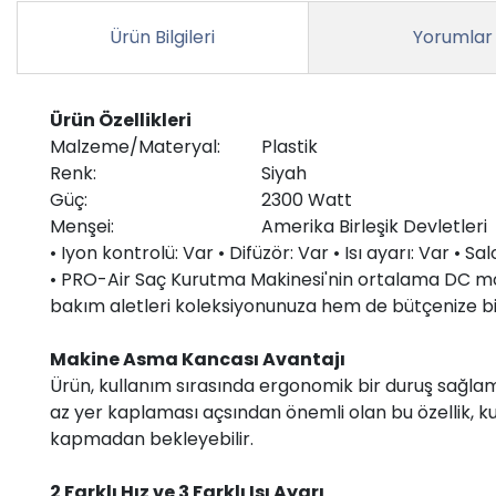
Ürün Bilgileri
Yorumlar
Ürün Özellikleri
Malzeme/Materyal:
Plastik
Renk:
Siyah
Güç:
2300 Watt
Menşei:
Amerika Birleşik Devletleri
• Iyon kontrolü: Var • Difüzör: Var • Isı ayarı: Var •
• PRO-Air Saç Kurutma Makinesi'nin ortalama DC mo
bakım aletleri koleksiyonunuza hem de bütçenize bir
Makine Asma Kancası Avantajı
Ürün, kullanım sırasında ergonomik bir duruş sağla
az yer kaplaması açsından önemli olan bu özellik, k
kapmadan bekleyebilir.
2 Farklı Hız ve 3 Farklı Isı Ayarı