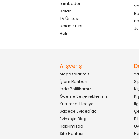
Lambader
St
Dolap
Ra
TV Ünitesi
P
Dolap Kulbu
Ju
Halı
Alışveriş
D
Mağazalarımız
Ya
İşlem Rehberi
Si
İade Politikamız
Ki
Ödeme Seçeneklerimiz
Ki
Kurumsal Hediye
İl
Sadece Evidea'da
Çe
Evim İçin Blog
Bi
Hakkımızda
Üy
Site Haritası
Ev