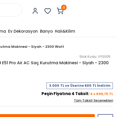
0
tma
Ev Dekorasyon
Banyo
Halı&Kilim
rutma Makinesi - Siyah - 2300 Watt
Stok Kodu:
VYS005
51 Pro Air AC Saç Kurutma Makinesi - Siyah - 2300
3.000 TL ve Üzerine 600 TL İndirim
Peşin Fiyatına
4
Taksit:
4
x
699,75
TL
Tüm Taksit Seçenekleri