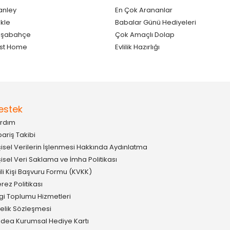
anley
En Çok Arananlar
kle
Babalar Günü Hediyeleri
aşabahçe
Çok Amaçlı Dolap
st Home
Evlilik Hazırlığı
estek
rdım
pariş Takibi
şisel Verilerin İşlenmesi Hakkında Aydınlatma
şisel Veri Saklama ve İmha Politikası
gili Kişi Başvuru Formu (KVKK)
rez Politikası
lgi Toplumu Hizmetleri
elik Sözleşmesi
idea Kurumsal Hediye Kartı