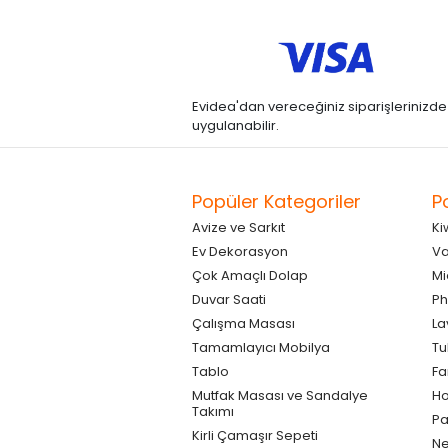
Evidea'dan vereceğiniz siparişlerinizde kre
uygulanabilir.
Popüler Kategoriler
P
Avize ve Sarkıt
Ki
Ev Dekorasyon
Va
Çok Amaçlı Dolap
Mi
Duvar Saati
Ph
Çalışma Masası
La
Tamamlayıcı Mobilya
Tu
Tablo
F
Mutfak Masası ve Sandalye
Ho
Takımı
Pa
Kirli Çamaşır Sepeti
Ne