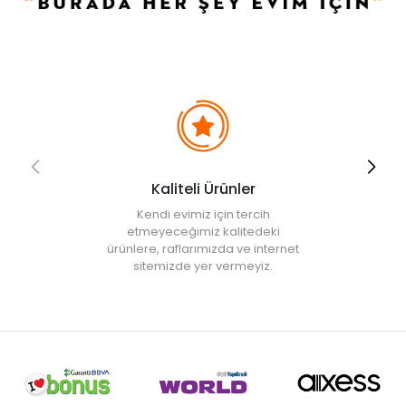
boyutlarda tasarlanan dijital baskül modeli kullanım ve taşıma
açısından rahatlık elde edilmesini sağlayabilir.
Geliştirilmiş Özellikler
İki adet 3A pil ile çalıştırılabilen bu ürünün otomatik kapatma ve
otomatik sıfırlama özellikleri bulunur. Geniş tartı yüzeyi ve
dayanıklı kadro malzemeleri ile banyo baskülü sizlere uzun
ömürlü kullanım savantajı sunabilir.
Garanti
• 2 yıl
Kaliteli Ürünler
Kendi evimiz için tercih
etmeyeceğimiz kalitedeki
ürünlere, raflarımızda ve internet
sitemizde yer vermeyiz.