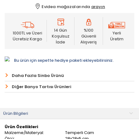
Evidea mağazalarında
arayın
14 Gün
%100
1000TL ve Üzeri
Yerli
Koşulsuz
Güvenli
Ücretsiz Kargo
Üretim
İade
Alışveriş
Bu ürün için sepette hediye paketi ekleyebilirsiniz.
Daha Fazla Sinbo Ürünü
Diğer Banyo Tartısı Ürünleri
Ürün Bilgileri
Ürün Özellikleri
Malzeme/Materyal:
Temperli Cam
Ölçü:
28x28x5 cm