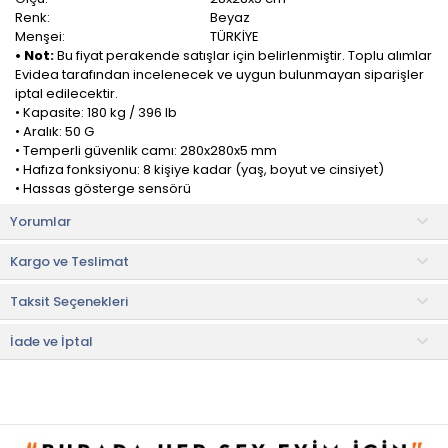
Renk:
Beyaz
Menşei:
TÜRKİYE
• Not:
Bu fiyat perakende satışlar için belirlenmiştir. Toplu alımlar
Evidea tarafından incelenecek ve uygun bulunmayan siparişler
iptal edilecektir.
• Kapasite: 180 kg / 396 lb
• Aralık: 50 G
• Temperli güvenlik camı: 280x280x5 mm
• Hafıza fonksiyonu: 8 kişiye kadar (yaş, boyut ve cinsiyet)
• Hassas gösterge sensörü
• Otomatik açma / kapanma
Yorumlar
• Kg/Lb/St Birimleri seçilebilir.
• Ölçüm: Vücut yağı, su, kas, kemik, vücut kütle indeksi, kalori,
Kargo ve Teslimat
ağırlık
• Pille çalışır (Pil dahil)
Taksit Seçenekleri
• 2*AAA 1,5 V
• LCD boyutu: 60x24 mm
• Düşük kapasite: 5 kg
İade ve İptal
Etkileyici Dış Görünüm
Modern tasarımı ve siyah mermer görünümündeki tartı yüzeyi ile
etkileyici bir dış görünüme sahiptir. 28 cm x 28 cm ideal