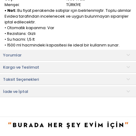
Menşei:
TÜRKİYE
• Not:
Bu fiyat perakende satışlar için belirlenmiştir. Toplu alımlar
Evidea tarafından incelenecek ve uygun bulunmayan siparişler
iptal edilecektir.
• Otomatik kapanma: Var
• Rezistans: Gizli
• Su hacmi: 1,5 lt
• 1500 ml hacmindeki kapasitesi ile ideal bir kullanım sunar.
• Gizli rezistans tipine sahip olarak üretilir.
Yorumlar
• 1000 watt motor gücü ile etkili bir çalışma performansı
sergileyebilir.
Kargo ve Teslimat
Dış gövde kaplaması plastikten üretilen cihaz, kontrol ve
Taksit Seçenekleri
hakimiyet rahatlığı sunabilir. Alt tabanında yer alan kablo sarma
alanı sayesinde konforlu bir kullanıma sahip kettle,
düzeneğinden kaldırıldığında kendini otomatik olarak kapatır ve
İade ve İptal
böylece güvenli bir kullanım sunar.
Paslanmaz çelikten üretilen su ısıtıcı kettle size dayanıklı ve uzun
ömürlü bir kullanım deneyimi sunabilir. Su ısıtma haznesi
paslanmaz çelikten üretilen kettle, kireç yapmadan kullanılabilir.
Garanti