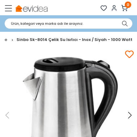
0
Ürün, kategori veya marka adı ile arayınız.
ettle
Sinbo Sk-8014 Çelik Su Isıtıcı - Inox / Siyah - 1000 Watt