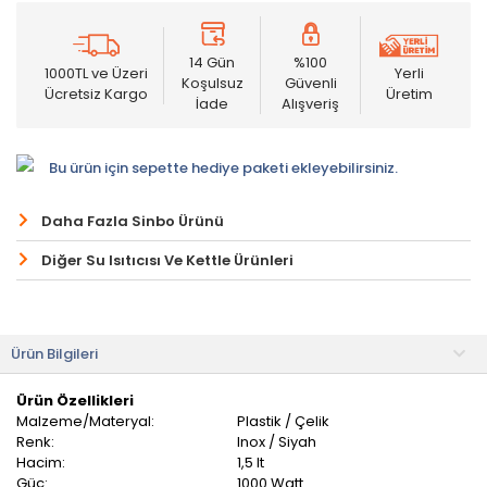
14 Gün
%100
1000TL ve Üzeri
Yerli
Koşulsuz
Güvenli
Ücretsiz Kargo
Üretim
İade
Alışveriş
Bu ürün için sepette hediye paketi ekleyebilirsiniz.
Daha Fazla Sinbo Ürünü
Diğer Su Isıtıcısı Ve Kettle Ürünleri
Ürün Bilgileri
Ürün Özellikleri
Malzeme/Materyal:
Plastik / Çelik
Renk:
Inox / Siyah
Hacim:
1,5 lt
Güç:
1000 Watt