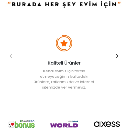
evlerinde kullanabilir.
• Diğer doğal bitkilerinizde iyi bir sinerji yakalayarak evinizin
botanik görünümünü güçlendirir.
• Not:
Bu fiyat perakende satışlar için belirlenmiştir. Toplu alımlar
Evidea tarafından incelenecek ve uygun bulunmayan siparişler
iptal edilecektir.
• " Ürün görsellerinde ışık, ortam ve dijital düzenlemelere bağlı
olarak renk ve doku farklılıkları oluşabilir. "
Kaliteli Ürünler
Kendi evimiz için tercih
etmeyeceğimiz kalitedeki
ürünlere, raflarımızda ve internet
sitemizde yer vermeyiz.