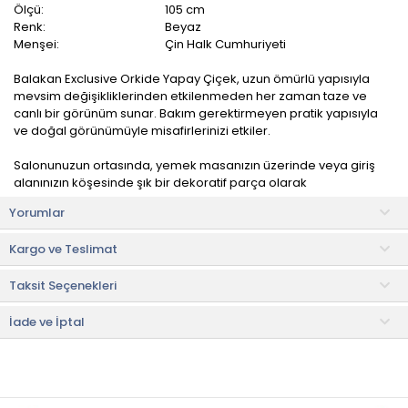
Ölçü:
105 cm
Renk:
Beyaz
Menşei:
Çin Halk Cumhuriyeti
Balakan Exclusive Orkide Yapay Çiçek, uzun ömürlü yapısıyla
mevsim değişikliklerinden etkilenmeden her zaman taze ve
canlı bir görünüm sunar. Bakım gerektirmeyen pratik yapısıyla
ve doğal görünümüyle misafirlerinizi etkiler.
Salonunuzun ortasında, yemek masanızın üzerinde veya giriş
alanınızın köşesinde şık bir dekoratif parça olarak
kullanabilirsiniz.
Yorumlar
Kullanım ve Bakım Bilgileri
Kargo ve Teslimat
• Nemli bez ile kolaylıkla temizlenebilir.
• Elde ve makinede yıkama yapılmamalıdır.
Taksit Seçenekleri
Faydalı Bilgiler & İpuçları
• Sürekli sulama, toprak değişimi, yeterli ışık gibi çeşitli faktörlere
İade ve İptal
ihtiyaç duymaz.
• Bakım gerektirmeyen yapıları sayesinde evdeki bitkileri
düşünmenize gerek kalmadan hayalinizdeki seyahatlere gönül
rahatlığıyla gidebilirsiniz.
• Polen yaymazlar. Polen alerjisi olanlar da gönül rahatlığıyla