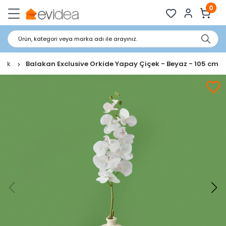
0
Ürün, kategori veya marka adı ile arayınız.
içek
Balakan Exclusive Orkide Yapay Çiçek - Beyaz - 105 cm