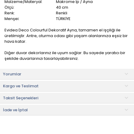
Malzeme/Materyal:
Makrome İp / Ayna
Ölçü:
40 cm
Renk:
Renkli
Menşei:
TÜRKİYE
Evidea Deco Colourful Dekoratif Ayna, tamamen el işçiliği ile
üretilmiştir. Antre, oturma odası gibi yaşam alanlarınıza eşsiz bir
hava katar.
Diğer duvar dekorlarınız ile uyum sağlar. Bu sayede yaratıcı bir
şekilde duvarlarınızı tasarlayabilirsiniz.
Kullanım ve Bakım Bilgileri
Yorumlar
• Nemli bez vasıtası ile temizlenebilir.
Kargo ve Teslimat
• Not:
Bu fiyat perakende satışlar için belirlenmiştir. Toplu alımlar
Evidea tarafından incelenecek ve uygun bulunmayan siparişler
Taksit Seçenekleri
iptal edilecektir.
İade ve İptal