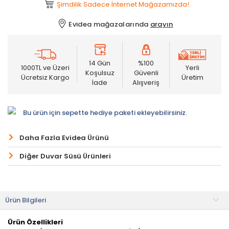
Şimdilik Sadece İnternet Mağazamızda!
Evidea mağazalarında
arayın
14 Gün
%100
1000TL ve Üzeri
Yerli
Koşulsuz
Güvenli
Ücretsiz Kargo
Üretim
İade
Alışveriş
Bu ürün için sepette hediye paketi ekleyebilirsiniz.
Daha Fazla Evidea Ürünü
Diğer Duvar Süsü Ürünleri
Ürün Bilgileri
Ürün Özellikleri