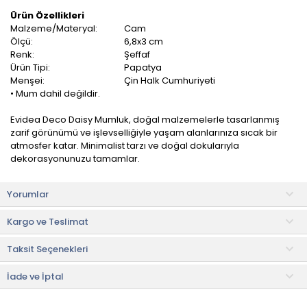
Ürün Özellikleri
Malzeme/Materyal:
Cam
Ölçü:
6,8x3 cm
Renk:
Şeffaf
Ürün Tipi:
Papatya
Menşei:
Çin Halk Cumhuriyeti
• Mum dahil değildir.
Evidea Deco Daisy Mumluk, doğal malzemelerle tasarlanmış
zarif görünümü ve işlevselliğiyle yaşam alanlarınıza sıcak bir
atmosfer katar. Minimalist tarzı ve doğal dokularıyla
dekorasyonunuzu tamamlar.
Raflar, masalar, sehpalar, yemek alanı, mutfak ve oturma odası
Yorumlar
için dekoratif mumluk olarak idealdir.
Kargo ve Teslimat
Faydalı Bilgiler & İpuçları
• İç ve dış mekanlarda kullanılması oldukça kolaydır.
Taksit Seçenekleri
• Mumluk aynı zamanda evinizin en özel dekoratif objelerinden
olabilir.
• Zarif görüntüsüyle tüm özel günlerde de gönül rahatlığıyla
İade ve İptal
tercih edebilirsiniz.
• Hayatın özel anlarından ilham alan rahat bir atmosfer