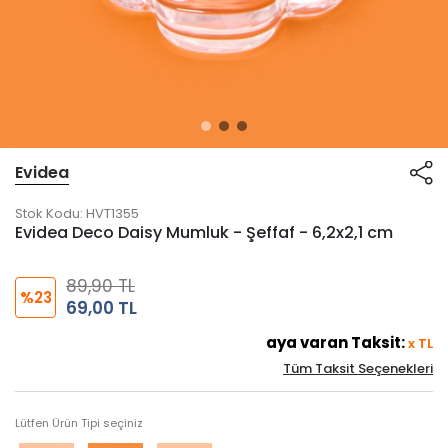
Evidea
Stok Kodu:
HVT1355
Evidea Deco Daisy Mumluk - Şeffaf - 6,2x2,1 cm
89,90 TL
%23
69,00 TL
aya varan Taksit:
x
TL
Tüm Taksit Seçenekleri
Lütfen Ürün Tipi seçiniz