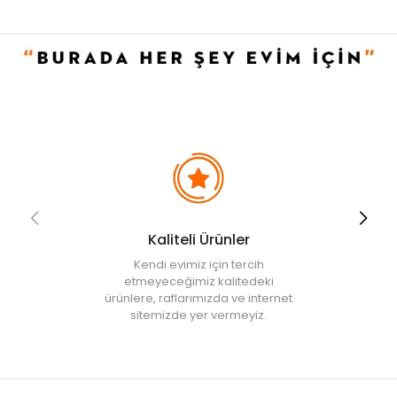
oluşturmak isteyen herkes için idealdir.
• Not:
Bu fiyat perakende satışlar için belirlenmiştir. Toplu alımlar
Evidea tarafından incelenecek ve uygun bulunmayan siparişler
iptal edilecektir.
• " Ürün görsellerinde ışık, ortam ve dijital düzenlemelere bağlı
olarak renk ve doku farklılıkları oluşabilir. "
Kaliteli Ürünler
Kendi evimiz için tercih
etmeyeceğimiz kalitedeki
ürünlere, raflarımızda ve internet
sitemizde yer vermeyiz.