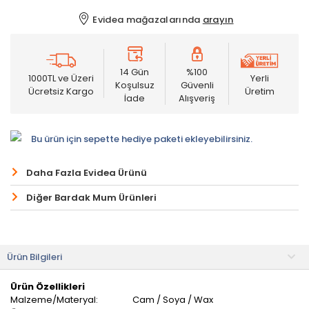
Evidea mağazalarında
arayın
14 Gün
%100
1000TL ve Üzeri
Yerli
Koşulsuz
Güvenli
Ücretsiz Kargo
Üretim
İade
Alışveriş
Bu ürün için sepette hediye paketi ekleyebilirsiniz.
Daha Fazla Evidea Ürünü
Diğer Bardak Mum Ürünleri
Ürün Bilgileri
Ürün Özellikleri
Malzeme/Materyal:
Cam / Soya / Wax