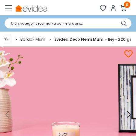
0
Ürün, kategori veya marka adı ile arayınız.
um
Bardak Mum
Evidea Deco Nemi Mum - Bej - 220 gr