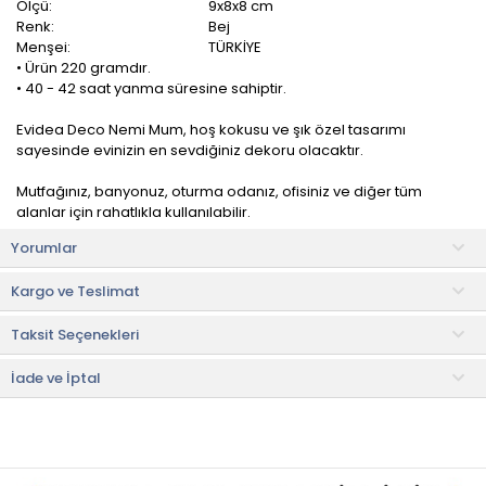
Ölçü:
9x8x8 cm
Renk:
Bej
Menşei:
TÜRKİYE
• Ürün 220 gramdır.
• 40 - 42 saat yanma süresine sahiptir.
Evidea Deco Nemi Mum, hoş kokusu ve şık özel tasarımı
sayesinde evinizin en sevdiğiniz dekoru olacaktır.
Mutfağınız, banyonuz, oturma odanız, ofisiniz ve diğer tüm
alanlar için rahatlıkla kullanılabilir.
Yorumlar
Kullanım Önerileri
• Mumun tütmesini önlemek için fitilini her kullanımdan sonra 5
Kargo ve Teslimat
mm uzunluğunda kırpınız.
• Olası bir yangın riskini önlemek için düz ve sağlam bir zeminde
Taksit Seçenekleri
olduğundan emin olunuz. Çocuklardan uzak tutunuz.
• Kokuyu korumak için mumlarınızı bir seferde 4 saatten fazla
yakmayın.
İade ve İptal
• Mumu söndürdükten sonra hala yumuşakken fitili ortalayarak
dikkatlice ayarlayın.
• Söndürülmüş muma dokunmadan önce yeterince
soğuduğundan emin olun.