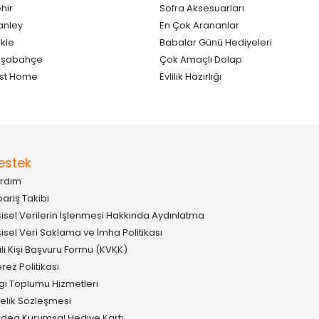
hir
Sofra Aksesuarları
anley
En Çok Arananlar
kle
Babalar Günü Hediyeleri
aşabahçe
Çok Amaçlı Dolap
st Home
Evlilik Hazırlığı
estek
rdım
pariş Takibi
şisel Verilerin İşlenmesi Hakkında Aydınlatma
şisel Veri Saklama ve İmha Politikası
gili Kişi Başvuru Formu (KVKK)
rez Politikası
lgi Toplumu Hizmetleri
elik Sözleşmesi
idea Kurumsal Hediye Kartı