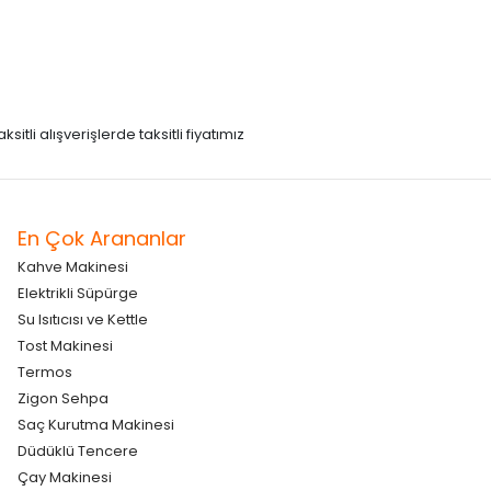
itli alışverişlerde taksitli fiyatımız
En Çok Arananlar
Kahve Makinesi
Elektrikli Süpürge
Su Isıtıcısı ve Kettle
Tost Makinesi
Termos
Zigon Sehpa
Saç Kurutma Makinesi
Düdüklü Tencere
Çay Makinesi