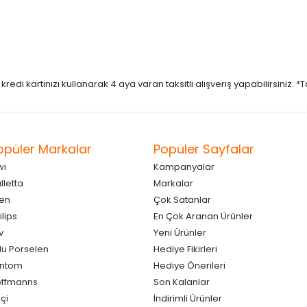
di kartınızı kullanarak 4 aya varan taksitli alışveriş yapabilirsiniz. *Taks
opüler Markalar
Popüler Sayfalar
wi
Kampanyalar
lletta
Markalar
en
Çok Satanlar
ilips
En Çok Aranan Ürünler
v
Yeni Ürünler
lu Porselen
Hediye Fikirleri
antom
Hediye Önerileri
ffmanns
Son Kalanlar
çi
İndirimli Ürünler