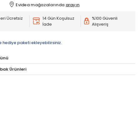
Evidea mağazalarında
arayın
eri Ücretsiz
14 Gün Koşulsuz
%100 Güvenli
İade
Alışveriş
e hediye paketi ekleyebilirsiniz.
rünü
bak Ürünleri