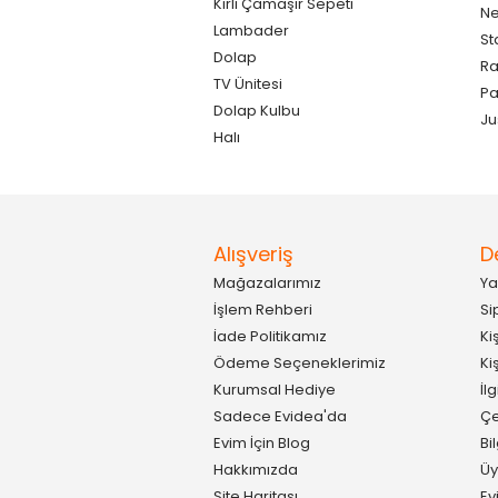
Kirli Çamaşır Sepeti
Ne
Lambader
St
Dolap
Ra
TV Ünitesi
P
Dolap Kulbu
Ju
Halı
Alışveriş
D
Mağazalarımız
Ya
İşlem Rehberi
Si
İade Politikamız
Ki
Ödeme Seçeneklerimiz
Ki
Kurumsal Hediye
İl
Sadece Evidea'da
Çe
Evim İçin Blog
Bi
Hakkımızda
Üy
Site Haritası
Ev