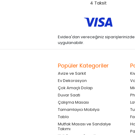
4 Taksit
Evidea'dan vereceğiniz siparişlerinizde kre
uygulanabilir.
Popüler Kategoriler
P
Avize ve Sarkıt
Ki
Ev Dekorasyon
Va
Çok Amaçlı Dolap
Mi
Duvar Saati
Ph
Çalışma Masası
La
Tamamlayıcı Mobilya
Tu
Tablo
F
Mutfak Masası ve Sandalye
Ho
Takımı
Pa