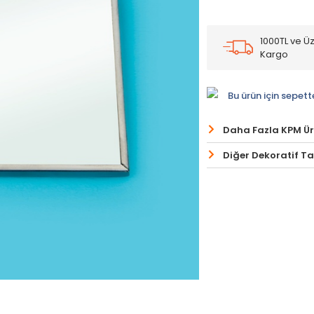
1000TL ve Üz
Kargo
Bu ürün için sepett
Daha Fazla KPM Ü
Diğer Dekoratif Ta