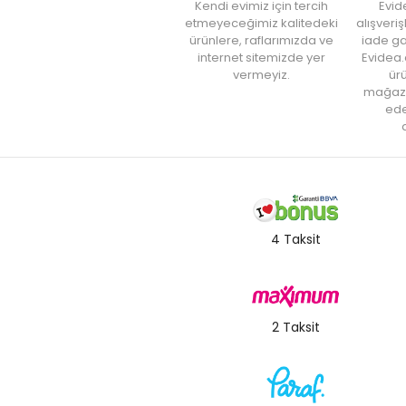
Kendi evimiz için tercih
Evid
etmeyeceğimiz kalitedeki
alışveri
ürünlere, raflarımızda ve
iade ga
internet sitemizde yer
Evidea.
vermeyiz.
ürü
mağaz
ede
a
4 Taksit
2 Taksit