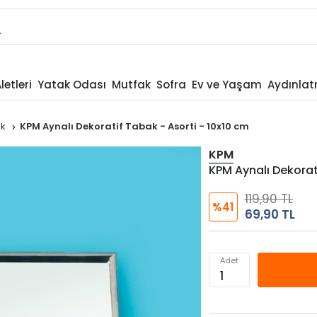
letleri
Yatak Odası
Mutfak
Sofra
Ev ve Yaşam
Aydınla
ak
KPM Aynalı Dekoratif Tabak - Asorti - 10x10 cm
KPM
KPM Aynalı Dekorati
119,90 TL
%41
69,90 TL
Adet