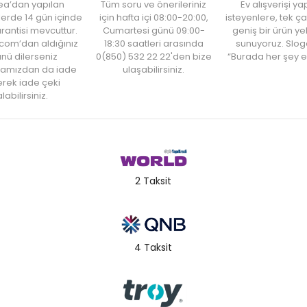
ea’dan yapılan
Tüm soru ve önerileriniz
Ev alışverişi 
şlerde 14 gün içinde
için hafta içi 08:00-20:00,
isteyenlere, tek ça
rantisi mevcuttur.
Cumartesi günü 09:00-
geniş bir ürün y
com’dan aldığınız
18:30 saatleri arasında
sunuyoruz. Slog
nü dilerseniz
0(850) 532 22 22'den bize
“Burada her şey e
amızdan da iade
ulaşabilirsiniz.
rek iade çeki
labilirsiniz.
2 Taksit
4 Taksit