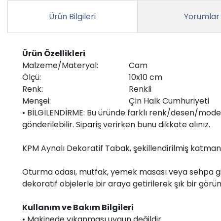
Ürün Bilgileri
Yorumlar
Ürün Özellikleri
Malzeme/Materyal:
Cam
Ölçü:
10x10 cm
Renk:
Renkli
Menşei:
Çin Halk Cumhuriyeti
• BİLGİLENDİRME: Bu üründe farklı renk/desen/model
gönderilebilir. Sipariş verirken bunu dikkate alınız.
KPM Aynalı Dekoratif Tabak, şekillendirilmiş katman
Oturma odası, mutfak, yemek masası veya sehpa gibi 
dekoratif objelerle bir araya getirilerek şık bir görü
Kullanım ve Bakım Bilgileri
• Makinede yıkanması uygun değildir.