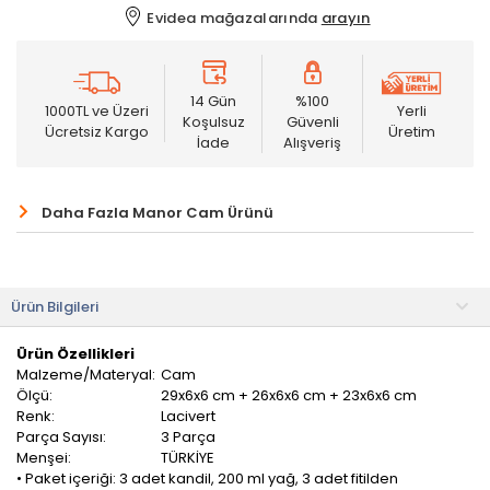
Evidea mağazalarında
arayın
14 Gün
%100
1000TL ve Üzeri
Yerli
Koşulsuz
Güvenli
Ücretsiz Kargo
Üretim
İade
Alışveriş
Daha Fazla Manor Cam Ürünü
Ürün Bilgileri
Ürün Özellikleri
Malzeme/Materyal:
Cam
Ölçü:
29x6x6 cm + 26x6x6 cm + 23x6x6 cm
Renk:
Lacivert
Parça Sayısı:
3 Parça
Menşei:
TÜRKİYE
• Paket içeriği: 3 adet kandil, 200 ml yağ, 3 adet fitilden