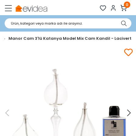
0
Ürün, kategori veya marka adı ile arayınız.
n
Manor Cam 3'lü Katanya Model Mix Cam Kandil - Lacivert