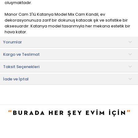
oluşmaktadır.
Manor Cam 3'lü Katanya Model Mix Cam Kandil, ev
dekorasyonunuza zarif bir dokunuş katacak şık ve sofistike bir
aksesuardır. Katanya model tasarımıyla her mekana estetik bir
hava katar.
Yorumlar
Yüksek kaliteli cam malzemeden üretilen kandiller, dayanıklılığı
ve şeffaf güzelliği ile öne çıkar. Ayaklı yapısı sayesinde her türlü
Kargo ve Teslimat
yüzeyde dengeli bir duruş sergiler ve dekoratif bir vurgu sağlar.
Taksit Seçenekleri
Kullanım ve Bakım Bilgileri
• Nemli bez ile kolaylıkla temizlenebilir.
İade ve İptal
• Not:
Bu fiyat perakende satışlar için belirlenmiştir. Toplu alımlar
Evidea tarafından incelenecek ve uygun bulunmayan siparişler
iptal edilecektir.
• " Ürün görsellerinde ışık, ortam ve dijital düzenlemelere bağlı
olarak renk ve doku farklılıkları oluşabilir. "