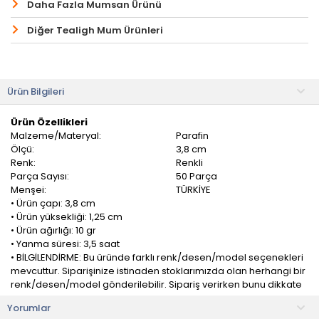
Daha Fazla Mumsan Ürünü
Diğer Tealigh Mum Ürünleri
Ürün Bilgileri
Ürün Özellikleri
Malzeme/Materyal:
Parafin
Ölçü:
3,8 cm
Renk:
Renkli
Parça Sayısı:
50 Parça
Menşei:
TÜRKİYE
• Ürün çapı: 3,8 cm
• Ürün yüksekliği: 1,25 cm
• Ürün ağırlığı: 10 gr
• Yanma süresi: 3,5 saat
• BİLGİLENDİRME: Bu üründe farklı renk/desen/model seçenekleri
mevcuttur. Siparişinize istinaden stoklarımızda olan herhangi bir
renk/desen/model gönderilebilir. Sipariş verirken bunu dikkate
alınız.
Yorumlar