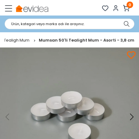
0
Ürün, kategori veya marka adı ile arayınız.
Tealigh Mum
Mumsan 50'li Tealight Mum - Asorti - 3,8 cm