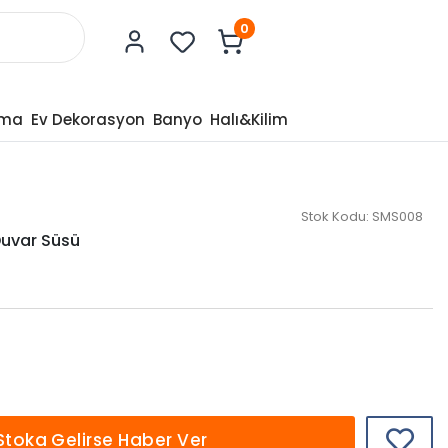
0
tma
Ev Dekorasyon
Banyo
Halı&Kilim
Stok Kodu:
SMS008
Duvar Süsü
Stoka Gelirse Haber Ver