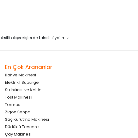
itli alışverişlerde taksitli fiyatımız
En Çok Arananlar
Kahve Makinesi
Elektrikli Süpürge
Su Isıtıcısı ve Kettle
Tost Makinesi
Termos
Zigon Sehpa
Saç Kurutma Makinesi
Düdüklü Tencere
Çay Makinesi