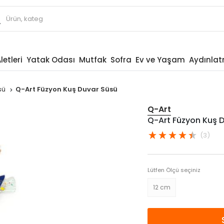
letleri
Yatak Odası
Mutfak
Sofra
Ev ve Yaşam
Aydınla
sü
Q-Art Füzyon Kuş Duvar Süsü
Q-Art
Q-Art Füzyon Kuş 
(3)
Lütfen Ölçü seçiniz
12 cm