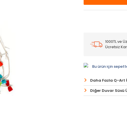
1000TL ve Üz
Ücretsiz Ka
Bu ürün için sepett
Daha Fazla Q-Art 
Diğer Duvar Süsü Ü