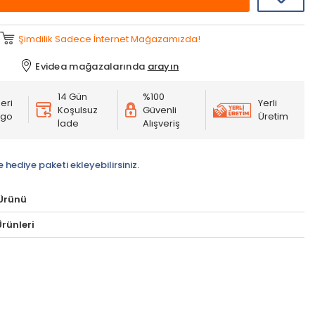
Şimdilik Sadece İnternet Mağazamızda!
Evidea mağazalarında
arayın
14 Gün
%100
eri
Yerli
Koşulsuz
Güvenli
rgo
Üretim
İade
Alışveriş
e hediye paketi ekleyebilirsiniz.
Ürünü
rünleri