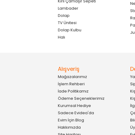
Kirli Çamaşır Sepeti
Ne
Lambader
St
Dolap
Ra
TV Ünitesi
P
Dolap Kulbu
Ju
Halı
Alışveriş
D
Mağazalarımız
Ya
İşlem Rehberi
Si
İade Politikamız
Ki
Ödeme Seçeneklerimiz
Ki
Kurumsal Hediye
İl
Sadece Evidea'da
Çe
Evim İçin Blog
Bi
Hakkımızda
Üy
Site Haritası
Ev