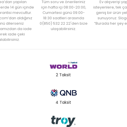
ea’dan yapılan
Tüm soru ve önerileriniz
Ev alışverişi 
şlerde 14 gün içinde
için hafta içi 08:00-20:00,
isteyenlere, tek ça
rantisi mevcuttur.
Cumartesi günü 09:00-
geniş bir ürün y
com’dan aldığınız
18:30 saatleri arasında
sunuyoruz. Slog
nü dilerseniz
0(850) 532 22 22'den bize
“Burada her şey e
amızdan da iade
ulaşabilirsiniz.
rek iade çeki
labilirsiniz.
2 Taksit
4 Taksit