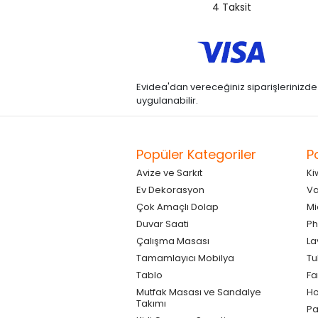
4 Taksit
Evidea'dan vereceğiniz siparişlerinizde kre
uygulanabilir.
Popüler Kategoriler
P
Avize ve Sarkıt
Ki
Ev Dekorasyon
Va
Çok Amaçlı Dolap
Mi
Duvar Saati
Ph
Çalışma Masası
La
Tamamlayıcı Mobilya
Tu
Tablo
F
Mutfak Masası ve Sandalye
Ho
Takımı
Pa