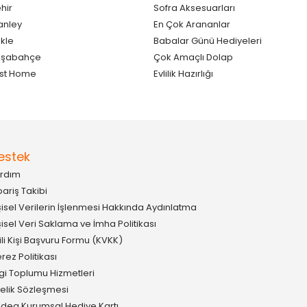
hir
Sofra Aksesuarları
anley
En Çok Arananlar
kle
Babalar Günü Hediyeleri
aşabahçe
Çok Amaçlı Dolap
st Home
Evlilik Hazırlığı
estek
rdım
pariş Takibi
şisel Verilerin İşlenmesi Hakkında Aydınlatma
şisel Veri Saklama ve İmha Politikası
gili Kişi Başvuru Formu (KVKK)
rez Politikası
lgi Toplumu Hizmetleri
elik Sözleşmesi
idea Kurumsal Hediye Kartı