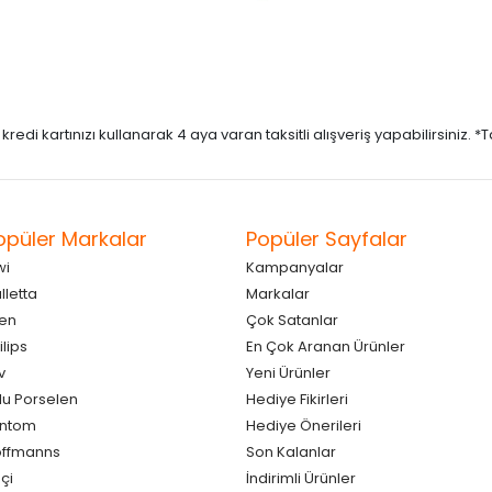
di kartınızı kullanarak 4 aya varan taksitli alışveriş yapabilirsiniz. *Taks
opüler Markalar
Popüler Sayfalar
wi
Kampanyalar
lletta
Markalar
en
Çok Satanlar
ilips
En Çok Aranan Ürünler
v
Yeni Ürünler
lu Porselen
Hediye Fikirleri
antom
Hediye Önerileri
ffmanns
Son Kalanlar
çi
İndirimli Ürünler