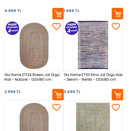
4.999 TL
1.999 TL
Giz Home ET124 Bolero Jüt Örgü
Giz Home ET101 Etna Jüt Örgü Halı
Halı - Natürel - 120x180 cm
- Denim - Renkli - 120x180 cm
2.999 TL
3.499 TL