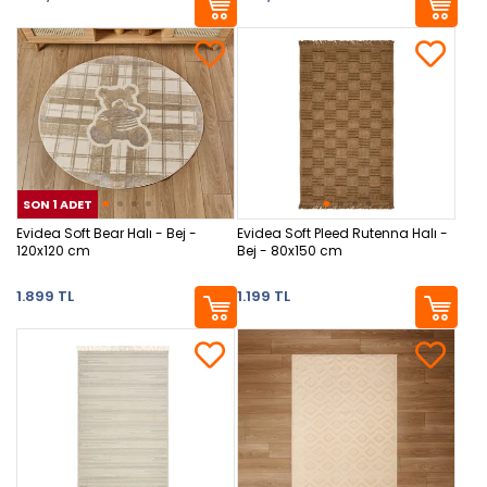
SON 1 ADET
SON 1 ADET
SON
Evidea Soft Bear Halı - Bej -
Evidea Soft Pleed Rutenna Halı -
120x120 cm
Bej - 80x150 cm
1.899 TL
1.199 TL