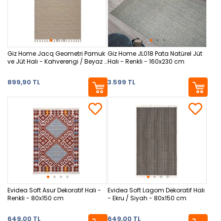
Giz Home Jacq Geometri Pamuk
Giz Home JL018 Pata Natürel Jüt
ve Jüt Halı - Kahverengi / Beyaz -
Halı - Renkli - 160x230 cm
80x150 cm
899,90 TL
3.599 TL
Evidea Soft Asur Dekoratif Halı -
Evidea Soft Lagom Dekoratif Halı
Renkli - 80x150 cm
- Ekru / Siyah - 80x150 cm
649,00 TL
649,00 TL