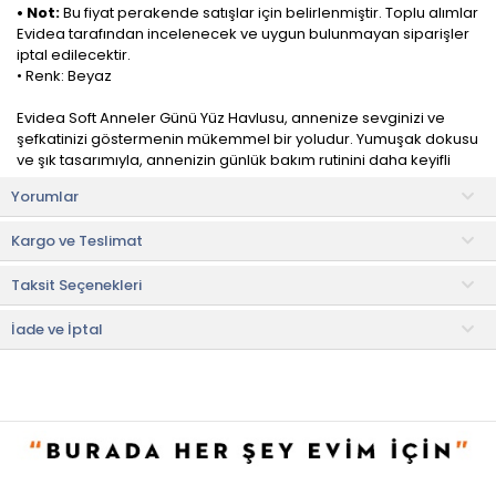
• Not:
Bu fiyat perakende satışlar için belirlenmiştir. Toplu alımlar
Evidea tarafından incelenecek ve uygun bulunmayan siparişler
iptal edilecektir.
• Renk: Beyaz
Evidea Soft Anneler Günü Yüz Havlusu, annenize sevginizi ve
şefkatinizi göstermenin mükemmel bir yoludur. Yumuşak dokusu
ve şık tasarımıyla, annenizin günlük bakım rutinini daha keyifli
hale getirecek.
Yorumlar
Yüksek kaliteli pamuklu kumaştan üretilmiştir ve cildi nazikçe
Kargo ve Teslimat
kurular. Yumuşak dokusuyla cilde zarar vermez ve rahat bir
kullanım sağlar.
Taksit Seçenekleri
Pamuklu kumaşı sayesinde suyu emme gücü yüksektir. Uzun
süre eskimeyecek kalite ve dayanıklılığa sahiptir.
İade ve İptal
Kullanım ve Bakım Bilgileri
• 40 °C'de yıkayınız.
• Orta sıcaklıkta ütüleyiniz.
• Beyazlatıcı kullanmayınız.
• Kuru temizleme yapmayınız.
• Düşük ısıda makinede kurutma yapılabilir.