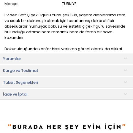
Menşei:
TÜRKİYE
Evidea Soft Çiçek Figürlü Yumuşak Süs, yaşam alanlarınıza zarif
ve sıcak bir dokunuş katmak için tasarlanmış dekoratif bir
aksesuardır. Yumuşak dokusu ve estetik çiçek figürü sayesinde
bulunduğu ortama hem romantik hem de ferah bir hava
kazandırır.
Dokunulduğunda konfor hissi verirken görsel olarak da dikkat
çekici bir detay sunar. Salon, yatak odası, çocuk odası ya da
Yorumlar
antre gibi farklı alanlarda rahatlıkla kullanılabilir. Raf üstlerinde,
sehpa dekorasyonunda veya yatak başı aksesuarı olarak şık bir
Kargo ve Teslimat
tamamlayıcı görevi görür.
Taksit Seçenekleri
Kullanım ve Bakım Bilgileri
• Elde temizlenmesi tavsiye edilir.
İade ve İptal
• Not:
Bu fiyat perakende satışlar için belirlenmiştir. Toplu alımlar
Evidea tarafından incelenecek ve uygun bulunmayan siparişler
iptal edilecektir.
• " Ürün görsellerinde ışık, ortam ve dijital düzenlemelere bağlı
olarak renk ve doku farklılıkları oluşabilir. "