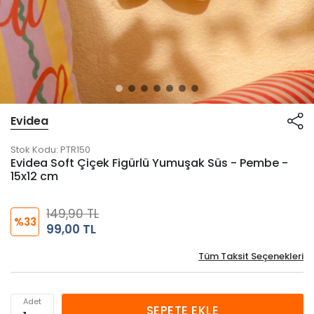
Evidea
Stok Kodu:
PTR150
Evidea Soft Çiçek Figürlü Yumuşak Süs - Pembe -
15x12 cm
149,90 TL
%33
99,00 TL
Tüm Taksit Seçenekleri
Adet
SEPETE EKLE