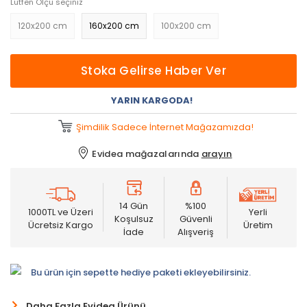
Lütfen Ölçü seçiniz
120x200 cm
160x200 cm
100x200 cm
Stoka Gelirse Haber Ver
YARIN KARGODA!
Şimdilik Sadece İnternet Mağazamızda!
Evidea mağazalarında
arayın
14 Gün
%100
1000TL ve Üzeri
Yerli
Koşulsuz
Güvenli
Ücretsiz Kargo
Üretim
İade
Alışveriş
Bu ürün için sepette hediye paketi ekleyebilirsiniz.
Daha Fazla Evidea Ürünü