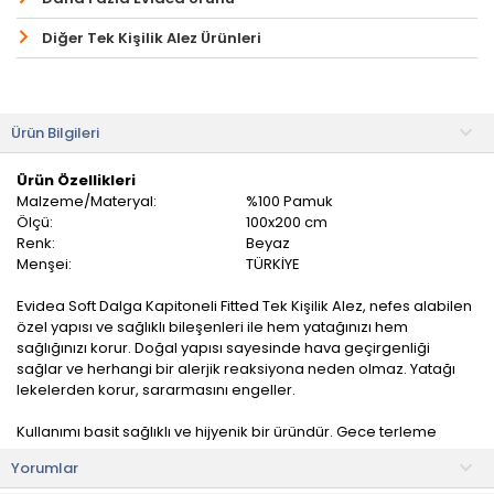
Diğer Tek Kişilik Alez Ürünleri
Ürün Bilgileri
Ürün Özellikleri
Malzeme/Materyal:
%100 Pamuk
Ölçü:
100x200 cm
Renk:
Beyaz
Menşei:
TÜRKİYE
Evidea Soft Dalga Kapitoneli Fitted Tek Kişilik Alez, nefes alabilen
özel yapısı ve sağlıklı bileşenleri ile hem yatağınızı hem
sağlığınızı korur. Doğal yapısı sayesinde hava geçirgenliği
sağlar ve herhangi bir alerjik reaksiyona neden olmaz. Yatağı
lekelerden korur, sararmasını engeller.
Kullanımı basit sağlıklı ve hijyenik bir üründür. Gece terleme
problemi yaşayan kişilerin yatağında, antibakteriyel ve
Yorumlar
antialerjik özellikleri nedeniyle alerjik problem yaşayan kişilerin