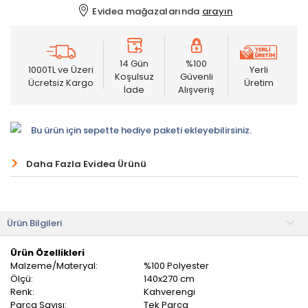
Evidea mağazalarında
arayın
14 Gün
%100
1000TL ve Üzeri
Yerli
Koşulsuz
Güvenli
Ücretsiz Kargo
Üretim
İade
Alışveriş
Bu ürün için sepette hediye paketi ekleyebilirsiniz.
Daha Fazla Evidea Ürünü
Ürün Bilgileri
Ürün Özellikleri
Malzeme/Materyal:
%100 Polyester
Ölçü:
140x270 cm
Renk:
Kahverengi
Parça Sayısı:
Tek Parça