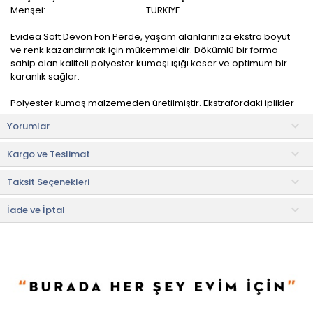
Menşei:
TÜRKİYE
Evidea Soft Devon Fon Perde, yaşam alanlarınıza ekstra boyut
ve renk kazandırmak için mükemmeldir. Dökümlü bir forma
sahip olan kaliteli polyester kumaşı ışığı keser ve optimum bir
karanlık sağlar.
Polyester kumaş malzemeden üretilmiştir. Ekstrafordaki iplikler
çekilerek istenildiği şekilde pile ayarı yapılabilir.
Yorumlar
Kullanım ve Bakım Bilgileri
Kargo ve Teslimat
• 30 °C'de makinede yıkanması önerilir.
• Renkli ürün deterjanı kullanınız.
Taksit Seçenekleri
• Not:
Bu fiyat perakende satışlar için belirlenmiştir. Toplu alımlar
Evidea tarafından incelenecek ve uygun bulunmayan siparişler
İade ve İptal
iptal edilecektir.