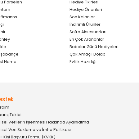
lu Porselen
Hediye Fikirleri
antom
Hediye Önerileri
ffmanns
Son Kalanlar
çi
İndirimli Ürünler
hir
Sofra Aksesuarları
anley
En Çok Arananlar
kle
Babalar Günü Hediyeleri
aşabahçe
Çok Amaçlı Dolap
st Home
Evlilik Hazırlığı
estek
rdım
pariş Takibi
şisel Verilerin İşlenmesi Hakkında Aydınlatma
şisel Veri Saklama ve İmha Politikası
gili Kişi Başvuru Formu (KVKK)