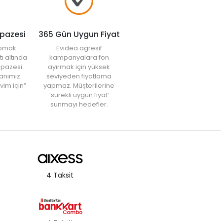
lpazesi
365 Gün Uygun Fiyat
yapmak
Evidea agresif
tı altında
kampanyalara fon
elpazesi
ayırmak için yüksek
anımız
seviyeden fiyatlama
vim için”
yapmaz. Müşterilerine
‘sürekli uygun fiyat’
sunmayı hedefler.
4 Taksit