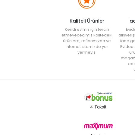
Kaliteli Ürünler
İa
Kendi evimiz için tercih
Evid
etmeyeceğimiz kalitedeki
alışveri
ürünlere, raflarımızda ve
iade ga
internet sitemizde yer
Evidea.
vermeyiz.
ürü
mağaz
ede
a
4 Taksit