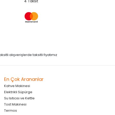
4 Taksit
itli alışverişlerde taksitli fiyatımız
En Çok Arananlar
Kahve Makinesi
Elektrikli Süpürge
Su Isıtıcısı ve Kettle
Tost Makinesi
Termos