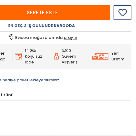
SEPETE EKLE
EN GEÇ 2 İŞ GÜNÜNDE KARGODA
Evidea mağazalarında
arayın
14 Gün
%100
eri
Yerli
Koşulsuz
Güvenli
rgo
Üretim
İade
Alışveriş
e hediye paketi ekleyebilirsiniz.
 Ürünü