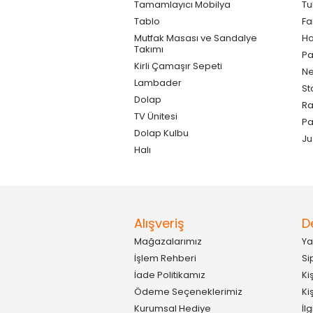
Tamamlayıcı Mobilya
Tu
Tablo
F
Mutfak Masası ve Sandalye
Ho
Takımı
Pa
Kirli Çamaşır Sepeti
Ne
Lambader
St
Dolap
Ra
TV Ünitesi
P
Dolap Kulbu
Ju
Halı
Alışveriş
D
Mağazalarımız
Ya
İşlem Rehberi
Si
İade Politikamız
Ki
Ödeme Seçeneklerimiz
Ki
Kurumsal Hediye
İl