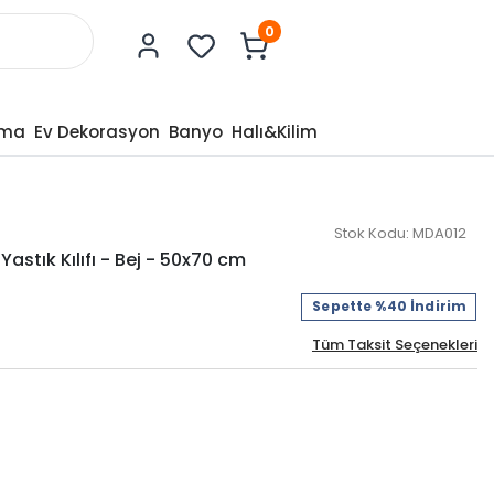
0
tma
Ev Dekorasyon
Banyo
Halı&Kilim
Stok Kodu:
MDA012
 Yastık Kılıfı - Bej - 50x70 cm
Sepette %40 İndirim
Tüm Taksit Seçenekleri