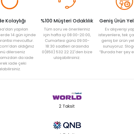
de Kolaylığı
%100 Müşteri Odaklılık
Geniş Ürün Ye
ea’dan yapılan
Tüm soru ve önerileriniz
Ev alışverişi 
şlerde 14 gün içinde
için hafta içi 08:00-20:00,
isteyenlere, tek ça
rantisi mevcuttur.
Cumartesi günü 09:00-
geniş bir ürün y
com’dan aldığınız
18:30 saatleri arasında
sunuyoruz. Slog
nü dilerseniz
0(850) 532 22 22'den bize
“Burada her şey e
amızdan da iade
ulaşabilirsiniz.
rek iade çeki
labilirsiniz.
2 Taksit