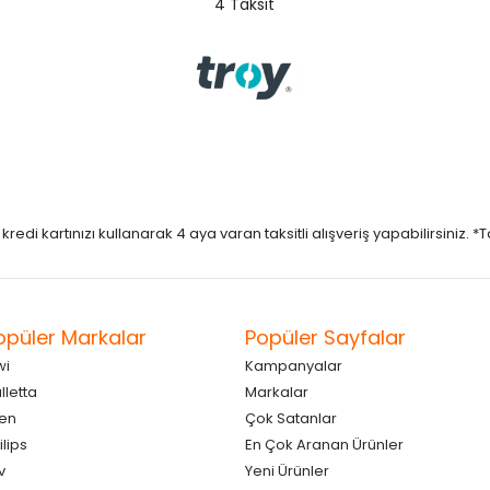
4 Taksit
di kartınızı kullanarak 4 aya varan taksitli alışveriş yapabilirsiniz. *Taks
opüler Markalar
Popüler Sayfalar
wi
Kampanyalar
lletta
Markalar
en
Çok Satanlar
ilips
En Çok Aranan Ürünler
v
Yeni Ürünler