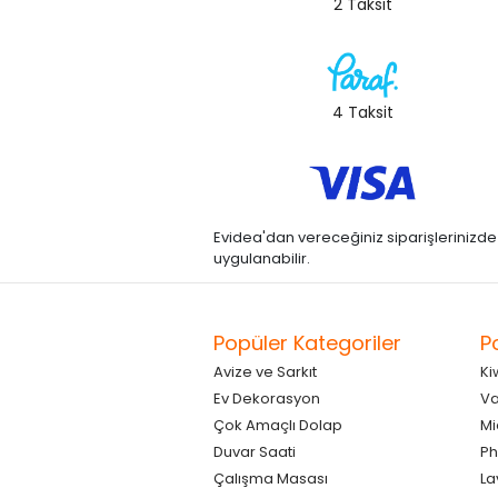
2 Taksit
4 Taksit
Evidea'dan vereceğiniz siparişlerinizde kre
uygulanabilir.
Popüler Kategoriler
P
Avize ve Sarkıt
Ki
Ev Dekorasyon
Va
Çok Amaçlı Dolap
Mi
Duvar Saati
Ph
Çalışma Masası
La