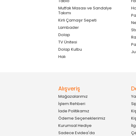
Tablo
F
Mutfak Masası ve Sandalye
Ho
Takımı
Pa
Kirli Çamaşır Sepeti
Ne
Lambader
St
Dolap
Ra
TV Ünitesi
P
Dolap Kulbu
Ju
Halı
Alışveriş
D
Mağazalarımız
Ya
İşlem Rehberi
Si
İade Politikamız
Ki
Ödeme Seçeneklerimiz
Ki
Kurumsal Hediye
İl
Sadece Evidea'da
Çe