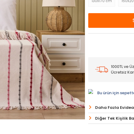
130x170 cm
150x2
1000TL ve Üz
Ücretsiz Ka
Bu ürün için sepett
Daha Fazla Evidea
Diğer Tek Kişilik B