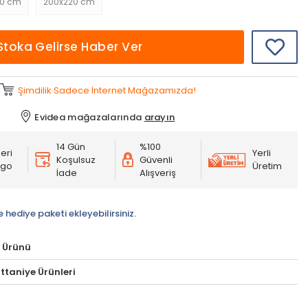
00 cm
200x220 cm
Stoka Gelirse Haber Ver
Şimdilik Sadece İnternet Mağazamızda!
Evidea mağazalarında
arayın
14 Gün
%100
eri
Yerli
Koşulsuz
Güvenli
rgo
Üretim
İade
Alışveriş
e hediye paketi ekleyebilirsiniz.
 Ürünü
attaniye Ürünleri