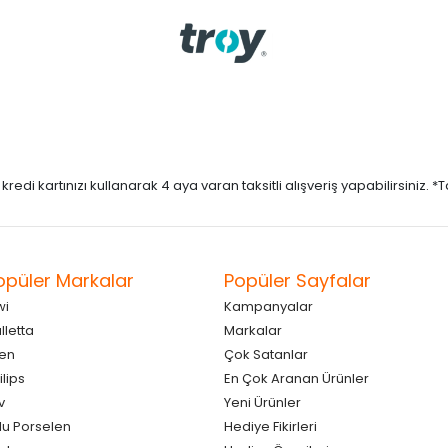
di kartınızı kullanarak 4 aya varan taksitli alışveriş yapabilirsiniz. *Taks
opüler Markalar
Popüler Sayfalar
wi
Kampanyalar
lletta
Markalar
en
Çok Satanlar
ilips
En Çok Aranan Ürünler
v
Yeni Ürünler
lu Porselen
Hediye Fikirleri