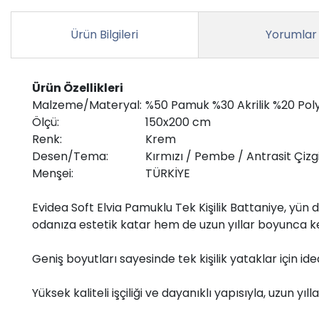
Ürün Bilgileri
Yorumlar
Ürün Özellikleri
Malzeme/Materyal:
%50 Pamuk %30 Akrilik %20 Pol
Ölçü:
150x200 cm
Renk:
Krem
Desen/Tema:
Kırmızı / Pembe / Antrasit Çizgi
Menşei:
TÜRKİYE
Evidea Soft Elvia Pamuklu Tek Kişilik Battaniye, yün 
odanıza estetik katar hem de uzun yıllar boyunca key
Geniş boyutları sayesinde tek kişilik yataklar için i
Yüksek kaliteli işçiliği ve dayanıklı yapısıyla, uzun yı