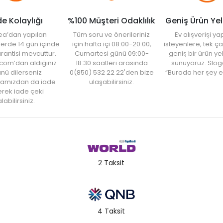
de Kolaylığı
%100 Müşteri Odaklılık
Geniş Ürün Ye
ea’dan yapılan
Tüm soru ve önerileriniz
Ev alışverişi 
şlerde 14 gün içinde
için hafta içi 08:00-20:00,
isteyenlere, tek ça
rantisi mevcuttur.
Cumartesi günü 09:00-
geniş bir ürün y
com’dan aldığınız
18:30 saatleri arasında
sunuyoruz. Slog
nü dilerseniz
0(850) 532 22 22'den bize
“Burada her şey e
amızdan da iade
ulaşabilirsiniz.
rek iade çeki
labilirsiniz.
2 Taksit
4 Taksit