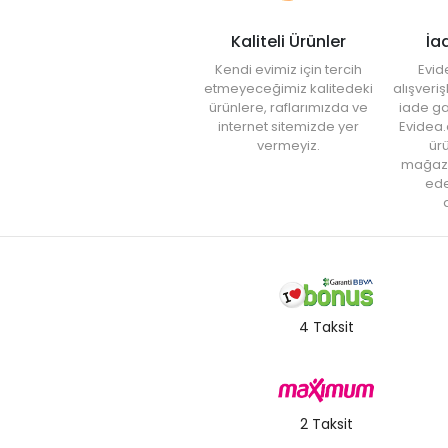
Kaliteli Ürünler
İa
Kendi evimiz için tercih
Evid
etmeyeceğimiz kalitedeki
alışveri
ürünlere, raflarımızda ve
iade ga
internet sitemizde yer
Evidea.
vermeyiz.
ürü
mağaz
ede
a
4 Taksit
2 Taksit