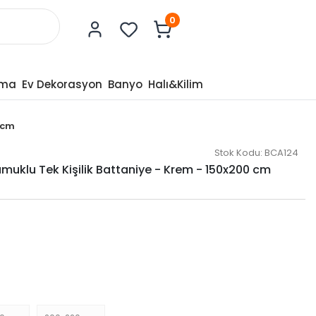
0
tma
Ev Dekorasyon
Banyo
Halı&Kilim
 cm
Stok Kodu:
BCA124
amuklu Tek Kişilik Battaniye - Krem - 150x200 cm