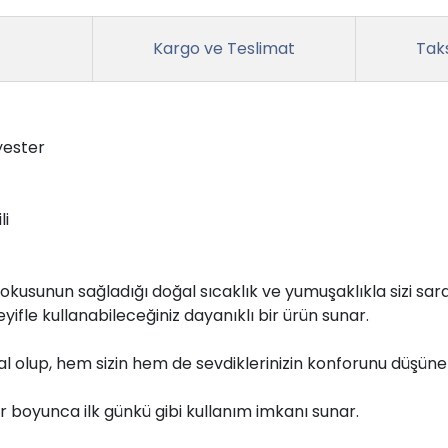
Kargo ve Teslimat
Taks
yester
li
dokusunun sağladığı doğal sıcaklık ve yumuşaklıkla sizi sar
ifle kullanabileceğiniz dayanıklı bir ürün sunar.
deal olup, hem sizin hem de sevdiklerinizin konforunu düşüne
llar boyunca ilk günkü gibi kullanım imkanı sunar.