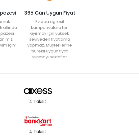
lpazesi
365 Gün Uygun Fiyat
yapmak
Evidea agresif
tı altında
kampanyalara fon
elpazesi
ayırmak için yüksek
anımız
seviyeden fiyatlama
vim için”
yapmaz. Müşterilerine
‘sürekli uygun fiyat’
sunmayı hedefler.
4 Taksit
4 Taksit