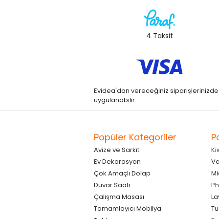
4 Taksit
Evidea'dan vereceğiniz siparişlerinizde kre
uygulanabilir.
Popüler Kategoriler
P
Avize ve Sarkıt
Ki
Ev Dekorasyon
Va
Çok Amaçlı Dolap
Mi
Duvar Saati
Ph
Çalışma Masası
La
Tamamlayıcı Mobilya
Tu