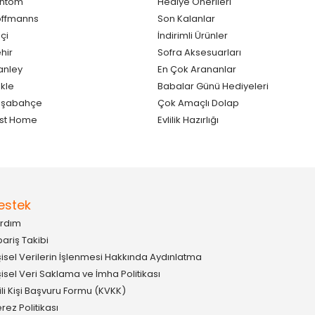
antom
Hediye Önerileri
ffmanns
Son Kalanlar
çi
İndirimli Ürünler
hir
Sofra Aksesuarları
anley
En Çok Arananlar
kle
Babalar Günü Hediyeleri
aşabahçe
Çok Amaçlı Dolap
st Home
Evlilik Hazırlığı
estek
rdım
pariş Takibi
şisel Verilerin İşlenmesi Hakkında Aydınlatma
şisel Veri Saklama ve İmha Politikası
gili Kişi Başvuru Formu (KVKK)
rez Politikası