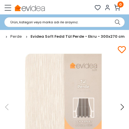
0
Ürün, kategori veya marka adı ile arayınız.
sı
Perde
Evidea Soft Fedd Tül Perde - Ekru - 300x270 cm