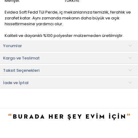
Menşei:
TÜRKİYE
Evidea Soft Fedd Tül Perde, iç mekanlarınıza temizlik, ferahlık ve
zarafet katar. Aynı zamanda mekanın daha büyük ve açık
hissettirmesine yardımcı olur.
Kaliteli ve dayanıklı %100 polyester malzemeden üretilmiştir.
Yorumlar
Kornişler ürüne dikili değil, ayrıca paket içerisinde
gönderilmektedir. Kornişlerin takılması herhangi bir dikim işlemi
Kargo ve Teslimat
gerektirmeyen geçirmeli aparatlardır.
Taksit Seçenekleri
Kullanım ve Bakım Bilgileri
• 30 °C'de yıkanabilir.
• Kurutma makinesine düşük devirde atılabilir.
İade ve İptal
• Düşük ısıda ütüleme yapılabilir.
• Ağartıcı kullanmayınız.
• Not:
Bu fiyat perakende satışlar için belirlenmiştir. Toplu alımlar
Evidea tarafından incelenecek ve uygun bulunmayan siparişler
iptal edilecektir.